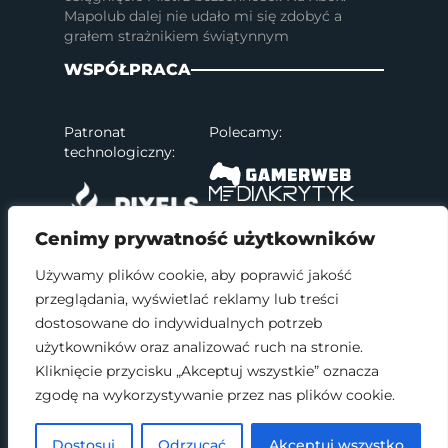
Mapolub dalej nie udało mi się zdobyć a
grałem strażnikiem świątynnym
WSPÓŁPRACA
Patronat
Polecamy:
technologiczny:
Cenimy prywatność użytkowników
Używamy plików cookie, aby poprawić jakość
przeglądania, wyświetlać reklamy lub treści
SOCIAL MEDIA
dostosowane do indywidualnych potrzeb
użytkowników oraz analizować ruch na stronie.
Kliknięcie przycisku „Akceptuj wszystkie” oznacza
zgodę na wykorzystywanie przez nas plików cookie.
2017 - 2026 © Wszelkie prawa zastrzeżone.
Dostosuj
Odrzucać
Akceptuj wszystko