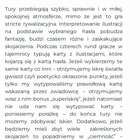
Tury przebiegają szybko, sprawnie i w miłej,
spokojnej atmosferze, mimo że jest to gra
stricte rywalizacyjna. Interpretowanie ilustracji
na podstawie wybranego hasła pobudza
fantazję, budzi czasem różne i zaskakujące
skojarzenia. Podczas czterech rund gracze w
tajemnicy typują karty z ilustracjami, które
kojarzą się z kartą hasła. Jeżeli wybierzemy te
same karty co inni – otrzymujemy iskrę światła
gwiazd czyli poetycko okraszone punkty, jeżeli
tylko my wytypowaliśmy prawidłową kartę
wskazaną przez zwiadowcę – otrzymujemy
wraz z nim bonus „superiskrę”, jeżeli natomiast
nie uda nam się wytypować karty –
poniesiemy porażkę – do końca tury nie
możemy zdobywać iskier. Dodatkowo, jeżeli
będziemy mieli zbyt wiele
zakreślonych
skojarzeń to popadniemy w „ciemność” –