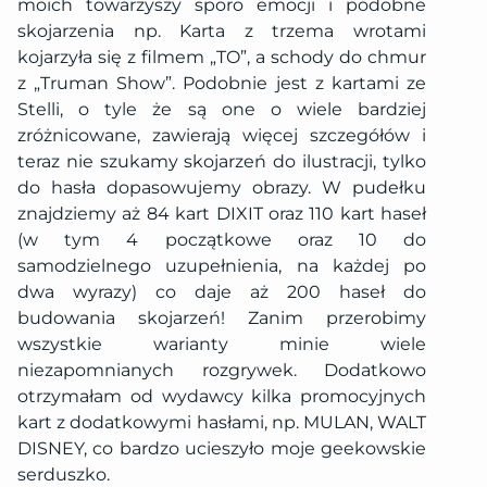
moich towarzyszy sporo emocji i podobne
skojarzenia np. Karta z trzema wrotami
kojarzyła się z filmem „TO”, a schody do chmur
z „Truman Show”. Podobnie jest z kartami ze
Stelli, o tyle że są one o wiele bardziej
zróżnicowane, zawierają więcej szczegółów i
teraz nie szukamy skojarzeń do ilustracji, tylko
do hasła dopasowujemy obrazy. W pudełku
znajdziemy aż 84 kart DIXIT oraz 110 kart haseł
(w tym 4 początkowe oraz 10 do
samodzielnego uzupełnienia, na każdej po
dwa wyrazy) co daje aż
200 haseł do
budowania skojarzeń! Zanim przerobimy
wszystkie warianty minie wiele
niezapomnianych rozgrywek. Dodatkowo
otrzymałam od wydawcy kilka promocyjnych
kart z dodatkowymi hasłami, np. MULAN, WALT
DISNEY, co bardzo ucieszyło moje geekowskie
serduszko.