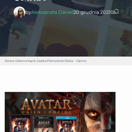
by
Aleksandra Daniel
20 grudnia 2021
0
Strona Główna
/
Kącik Geeka
/
Planszówki
/
Stella – Opinia