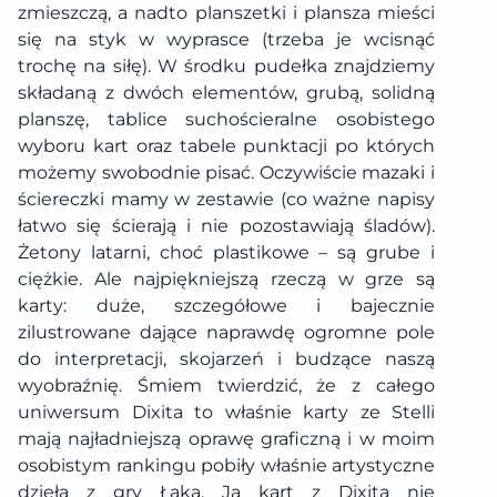
zmieszczą, a nadto planszetki i plansza mieści
się na styk w wyprasce (trzeba je wcisnąć
trochę na siłę). W środku pudełka znajdziemy
składaną z dwóch elementów, grubą, solidną
planszę, tablice suchościeralne osobistego
wyboru kart oraz tabele punktacji po których
możemy swobodnie pisać. Oczywiście mazaki i
ściereczki mamy w zestawie (co ważne napisy
łatwo się ścierają i nie pozostawiają śladów).
Żetony latarni, choć plastikowe – są grube i
ciężkie. Ale najpiękniejszą rzeczą w grze są
karty: duże, szczegółowe i bajecznie
zilustrowane dające naprawdę ogromne pole
do interpretacji, skojarzeń i budzące naszą
wyobraźnię. Śmiem twierdzić, że z całego
uniwersum Dixita to właśnie karty ze Stelli
mają najładniejszą oprawę graficzną i w moim
osobistym rankingu pobiły właśnie artystyczne
dzieła z gry Łąka. Ja kart z Dixita nie