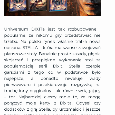
Uniwersum DIXITa jest tak rozbudowane i
popularne, że nikomu gry przedstawiać nie
trzeba. Na polski rynek właśnie trafiła nowa
odsłona: STELLA – która ma szanse zawojować
planszowe stoły. Banalnie proste zasady, głębia
skojarzeń i przepiękne wykonanie stoi za
popularnością serii Dixit. Stella czerpie
garściami z tego co w podstawce było
najlepsze, a ponadto niweluje wady
pierwowzoru i przekierowuje rozgrywkę na
trochę inny, oryginalny – ale równie wciągający
– tor. Najbardziej cieszy mnie to, że mogę
połączyć moje karty z Dixita, Odysei czy
dodatków z grą Stella, by urozmaicić i jeszcze