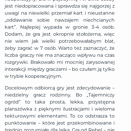
jest niedopracowana i sprawdza się najgorzej z
uwagi na niewielki przemiał kart i nieustanne
„oddawanie sobie nawzajem niechcianych
kart”. Najlepiej wypada w gronie 3-4 osób.
Dodam, że gra jest okropnie stołożerna, więc
nie wiem jak wielki potrzebowałabym blat,
żeby zagrać w 7 osób. Warto też zaznaczyć, że
liczba graczy nie ma znacząco wpływu na czas
rozgrywki. Brakowało mi mocniej zarysowanej
interakcji między graczami – bo czułam ją tylko
w trybie kooperacyjnym.
Docelowym odbiorcą gry jest zdecydowanie –
niedzielny gracz rodzinny. Bo „Tajemniczy
ogród” to taka prosta, lekka, przystępna
planszówka z pięknymi ilustracjami i wieloma
tekturowymi elementami. To co odstrasza to
punktowanie – które jest przekombinowane i
średnio zrozumiałe dla laika. Gra od Rebel – nie