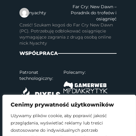
Far Cry: New Dawn –
nyachty
Poradnik do trofeów i
osiągnięć
Cześć! Szukam kogoś do Far Cry New Dawn
(PC). Potrzebuję odblokować osiągnięcie
wymagające zagrania z drugą osobą online
nick Nyachty
WSPÓŁPRACA
Patronat
Polecamy:
technologiczny:
Cenimy prywatność użytkowników
Używamy plików cookie, aby poprawić jakość
przeglądania, wyświetlać reklamy lub treści
SOCIAL MEDIA
dostosowane do indywidualnych potrzeb