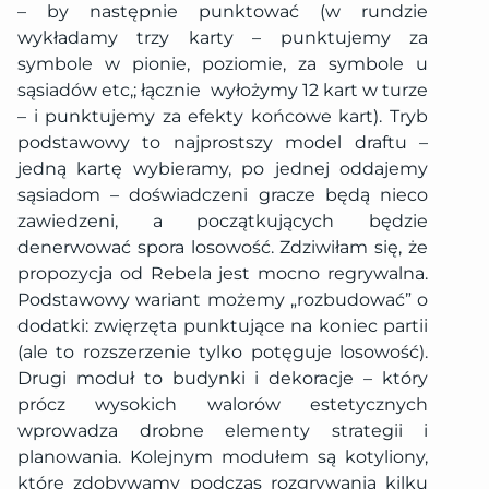
– by następnie punktować (w rundzie
wykładamy trzy karty – punktujemy za
symbole w pionie, poziomie, za symbole u
sąsiadów etc,; łącznie
wyłożymy 12 kart w turze
– i punktujemy za efekty końcowe kart). Tryb
podstawowy to najprostszy model draftu –
jedną kartę wybieramy, po jednej oddajemy
sąsiadom – doświadczeni gracze będą nieco
zawiedzeni, a początkujących będzie
denerwować spora losowość. Zdziwiłam się, że
propozycja od Rebela jest mocno regrywalna.
Podstawowy wariant możemy „rozbudować” o
dodatki: zwięrzęta punktujące na koniec partii
(ale to rozszerzenie tylko potęguje losowość).
Drugi moduł to budynki i dekoracje – który
prócz wysokich walorów estetycznych
wprowadza drobne elementy strategii i
planowania. Kolejnym modułem są kotyliony,
które zdobywamy podczas rozgrywania kilku