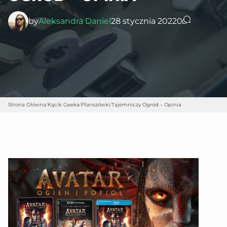
by
Aleksandra Daniel
28 stycznia 2022
0
Strona Główna
/
Kącik Geeka
/
Planszówki
/
Tajemniczy Ogród – Opinia