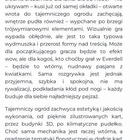
ukrywam – kusi już od samej okładki – otwarte
wrota do tajemniczego ogrodu zachęcają,
wnętrze pudła również – wypchane po brzegi
trójwymiarowymi elementami. Wizualnie gra
wypada obłędnie, ale jest to taka typowa
wydmuszka i przerost formy nad treścią. Może
dla początkującego gracza będzie to efekt
wow, ale dla kogoś, kto choćby grał w Everdell
– będzie to wtórny, nudnawy pasjans z
kwiatkami. Sama rozgrywka jest jednak
przyjemna, szybka i spokojna, nie ma
rywalizacji, podkładania kłód pod nogi – każdy
buduje dla siebie najładniejszy pejzaż.
Tajemniczy ogród zachwyca estetyką i jakością
wykonania, od pięknie zilustrowanych kart,
przez budynki 3D, po klimatyczne pudełko.
Choć sama mechanika jest raczej wtórna, a
osadzenie tematyki florystycznej w drafcie kart