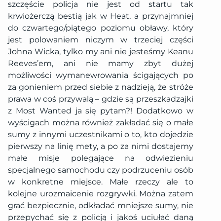
szczęście policja nie jest od startu tak
krwiożerczą bestią jak w Heat, a przynajmniej
do czwartego/piątego poziomu obławy, który
jest polowaniem niczym w trzeciej części
Johna Wicka, tylko my ani nie jesteśmy Keanu
Reeves’em, ani nie mamy zbyt dużej
możliwości wymanewrowania ścigających po
za gonieniem przed siebie z nadzieją, że stróże
prawa w coś przywalą – gdzie są przeszkadzajki
z Most Wanted ja się pytam?! Dodatkowo w
wyścigach można również zakładać się o małe
sumy z innymi uczestnikami o to, kto dojedzie
pierwszy na linię mety, a po za nimi dostajemy
małe misje polegające na odwiezieniu
specjalnego samochodu czy podrzuceniu osób
w konkretne miejsce. Małe rzeczy ale to
kolejne urozmaicenie rozgrywki. Można zatem
grać bezpiecznie, odkładać mniejsze sumy, nie
przepychać się z policją i jakoś uciułać daną