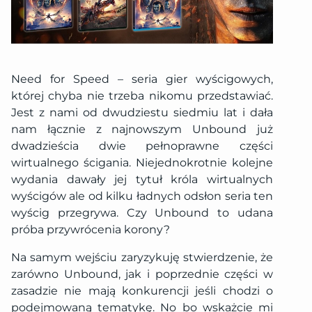
Need for Speed – seria gier wyścigowych,
której chyba nie trzeba nikomu przedstawiać.
Jest z nami od dwudziestu siedmiu lat i dała
nam łącznie z najnowszym Unbound już
dwadzieścia dwie pełnoprawne części
wirtualnego ścigania. Niejednokrotnie kolejne
wydania dawały jej tytuł króla wirtualnych
wyścigów ale od kilku ładnych odsłon seria ten
wyścig przegrywa. Czy Unbound to udana
próba przywrócenia korony?
Na samym wejściu zaryzykuję stwierdzenie, że
zarówno Unbound, jak i poprzednie części w
zasadzie nie mają konkurencji jeśli chodzi o
podejmowaną tematykę. No bo wskażcie mi