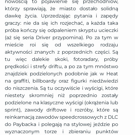
nowością to pojawienie się przechodniów,
którzy sprawiają, że miasto dostało solidną
dawkę życia. Uprzedzając pytania i zapędy
graczy: nie da się ich rozjechać, a każda taka
próba kończy się odpaleniem skryptu ucieczki
(aż się seria Driver przypomina). Po za tym w
mieście roi się od wszelkiego rodzaju
aktywności znanych z poprzednich części. Są
tu więc dalekie skoki, fotoradary, próby
prędkości i strefy driftu, a po za tym mnóstwo
znajdziek podzielonych podobnie jak w Heat
na graffiti, billboardy oraz figurki niedźwiedzi
do niszczenia. Są tu oczywiście i wyścigi, które
niestety skromniej niż poprzednio zostały
podzielone na klasyczne wyścigi (okrążenia lub
sprint), zawody driftowe i rozróby, które są
reinkarnacją zawodów speedcrossowych z DLC
do Paybacka i polegają na stylowej jeździe po
wyznaczonym torze i zbieraniu punktów