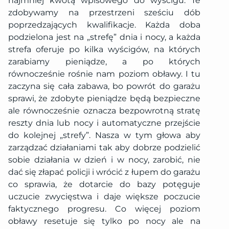
najmniej kwotą wpisowego do wyścigu. Te
zdobywamy na przestrzeni sześciu dób
poprzedzających kwalifikacje. Każda doba
podzielona jest na „strefę” dnia i nocy, a każda
strefa oferuje po kilka wyścigów, na których
zarabiamy pieniądze, a po których
równocześnie rośnie nam poziom obławy. I tu
zaczyna się cała zabawa, bo powrót do garażu
sprawi, że zdobyte pieniądze będą bezpieczne
ale równocześnie oznacza bezpowrotną stratę
reszty dnia lub nocy i automatyczne przejście
do kolejnej „strefy”. Nasza w tym głowa aby
zarządzać działaniami tak aby dobrze podzielić
sobie działania w dzień i w nocy, zarobić, nie
dać się złapać policji i wrócić z łupem do garażu
co sprawia, że dotarcie do bazy potęguje
uczucie zwycięstwa i daje większe poczucie
faktycznego progresu. Co więcej poziom
obławy resetuje się tylko po nocy ale na