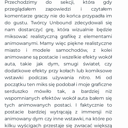
Przechodzimy do sekcji, która gdy
przeglądałem zapowiedzi i czytałem
komentarze graczy nie do końca przypadła im
do gustu. Twórcy Unbound zdecydowali się
nam dostarczyć grę, która wizualnie będzie
miksować realistyczną grafikę z elementami
animowanymi. Mamy więc piękne realistyczne
miasto i modele samochodów, z kolei
animowane są postacie i wszelkie efekty wokół
auta, takie jak dym, smugi świateł, czy
dodatkowe efekty przy kołach lub komiksowe
wstawki podczas używania nitro. Mi od
początku ten miks się podobał i moje graficzne
serduszko mówiło tak, a bardziej niż
wspomnianych efektów wokół auta bałem się
tych animowanych postaci. I faktycznie to
postacie bardziej wytrącają z immersji niż
animowany dym czy inne wstawki, na które po
kilku wyścigach przestaje się zwracać większą