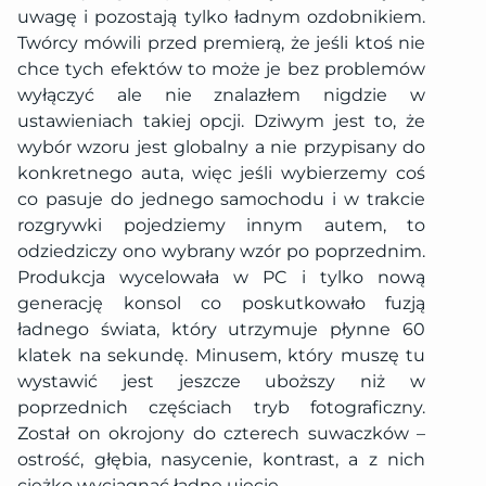
uwagę i pozostają tylko ładnym ozdobnikiem.
Twórcy mówili przed premierą, że jeśli ktoś nie
chce tych efektów to może je bez problemów
wyłączyć ale nie znalazłem nigdzie w
ustawieniach takiej opcji. Dziwym jest to, że
wybór wzoru jest globalny a nie przypisany do
konkretnego auta, więc jeśli wybierzemy coś
co pasuje do jednego samochodu i w trakcie
rozgrywki pojedziemy innym autem, to
odziedziczy ono wybrany wzór po poprzednim.
Produkcja wycelowała w PC i tylko nową
generację konsol co poskutkowało fuzją
ładnego świata, który utrzymuje płynne 60
klatek na sekundę. Minusem, który muszę tu
wystawić jest jeszcze uboższy niż w
poprzednich częściach tryb fotograficzny.
Został on okrojony do czterech suwaczków –
ostrość, głębia, nasycenie, kontrast, a z nich
ciężko wyciągnąć ładne ujęcie.