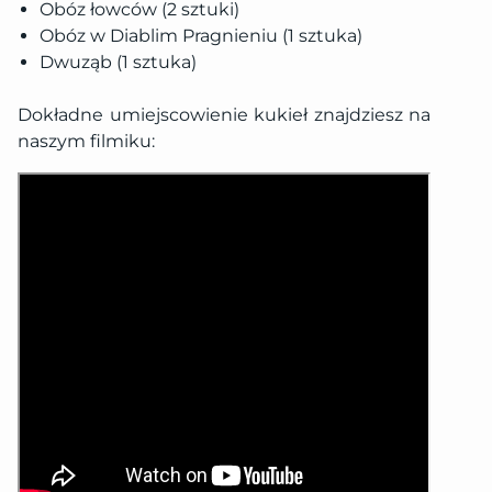
Obóz łowców (2 sztuki)
Obóz w Diablim Pragnieniu (1 sztuka)
Dwuząb (1 sztuka)
Dokładne umiejscowienie kukieł znajdziesz na
naszym filmiku: