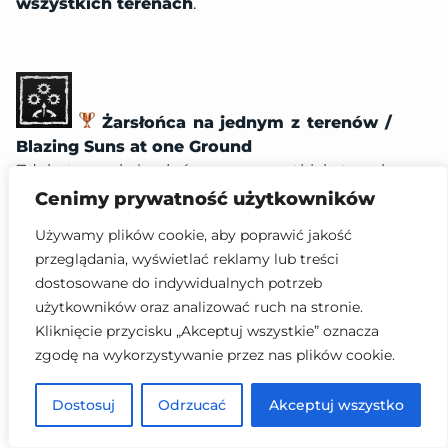
wszystkich terenach
.
Żarsłońca na jednym z terenów /
Blazing Suns at one Ground
Zdobyto znak żarsłońca we wszystkich trzech
próbach na jednym z terenów łowieckich. /
Cenimy prywatność użytkowników
Earned a Blazing Sun mark in all three trials at
Używamy plików cookie, aby poprawić jakość
one Hunting Ground.
przeglądania, wyświetlać reklamy lub treści
Patrz opis do
Wszystkie żarsłońca na
dostosowane do indywidualnych potrzeb
wszystkich terenach
.
użytkowników oraz analizować ruch na stronie.
Kliknięcie przycisku „Akceptuj wszystkie” oznacza
zgodę na wykorzystywanie przez nas plików cookie.
Dostosuj
Odrzucać
Akceptuj wszystko
Oczyszczono pierwszą skażoną