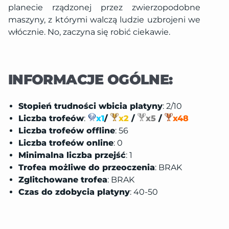
planecie rządzonej przez zwierzopodobne
maszyny, z którymi walczą ludzie uzbrojeni we
włócznie. No, zaczyna się robić ciekawie.
INFORMACJE OGÓLNE:
Stopień trudności wbicia platyny
: 2/10
Liczba trofeów
:
x1
/
x2
/
x5
/
x48
Liczba trofeów offline
: 56
Liczba trofeów online
: 0
Minimalna liczba przejść
: 1
Trofea możliwe do przeoczenia
: BRAK
Zglitchowane trofea
: BRAK
Czas do zdobycia platyny
: 40-50