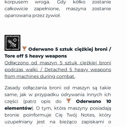
korpusem wroga. Gdy kółko zostanie
całkowicie zapełnione, maszyna zostanie
opanowana przez żywioł.
Oderwano 5 sztuk ciężkiej broni /
Tore off 5 heavy weapons
Odłączono od maszyn 5 sztuk ciężkiej broni
podczas walki. / Detached 5 heavy weapons
from machines during combat.
Zasady odłączania broni od maszyn są takie
same, jak w przypadku odrywania innych ich
części (patrz opis do
Oderwano 10
elementów
). O tym, która maszyny posiadają
bronie poinformuje Cię Twój Notes, który
uzupełniany jest na bieżąco zapiskami o