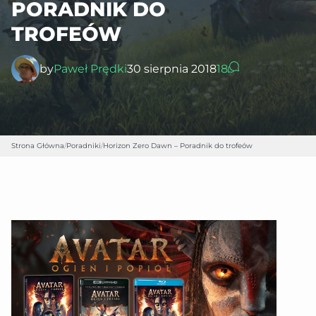
PORADNIK DO
TROFEÓW
by
Paweł Prędki
30 sierpnia 2018
18
Strona Główna
/
Poradniki
/
Horizon Zero Dawn – Poradnik do trofeów