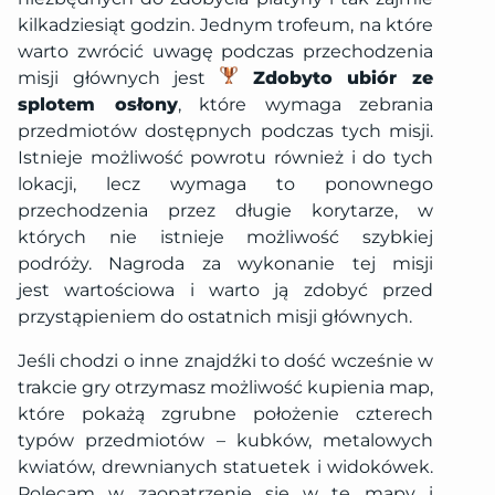
kilkadziesiąt godzin. Jednym trofeum, na które
warto zwrócić uwagę podczas przechodzenia
misji głównych jest
Zdobyto ubiór ze
splotem osłony
, które wymaga zebrania
przedmiotów dostępnych podczas tych misji.
Istnieje możliwość powrotu również i do tych
lokacji, lecz wymaga to ponownego
przechodzenia przez długie korytarze, w
których nie istnieje możliwość szybkiej
podróży. Nagroda za wykonanie tej misji
jest wartościowa i warto ją zdobyć przed
przystąpieniem do ostatnich misji głównych.
Jeśli chodzi o inne znajdźki to dość wcześnie w
trakcie gry otrzymasz możliwość kupienia map,
które pokażą zgrubne położenie czterech
typów przedmiotów – kubków, metalowych
kwiatów, drewnianych statuetek i widokówek.
Polecam w zaopatrzenie się w te mapy i