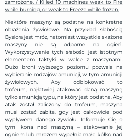
zamrożone. / Killed 10 machines weak to Fire
while burning, or weak to Freeze while frozen.
Niektóre maszyny są podatne na konkretne
obrażenia żywiołowe. Na przykład słabością
Bysiora jest mróz, natomiast wszystkie skażone
maszyny nie są odporne na ogień.
Wykorzystywanie tych słabości jest istotnym
elementem taktyki w walce z maszynami.
Dużo broni wyższego poziomu pozwala na
wybieranie rodzajów amunicji, w tym amunicji
żywiołowych. Aby odblokować to
trofeum, najłatwiej atakować daną maszynę
tylko amunicją typu, na który jest podatna. Aby
atak został zaliczony do trofeum, maszyna
musi zostać zabita, gdy jest całkowicie pod
wypływem danego żywiołu. Informuje Cię o
tym ikona nad maszyną – atakowanie jej
ogniem lub mrozem wypełnia małe kółko nad