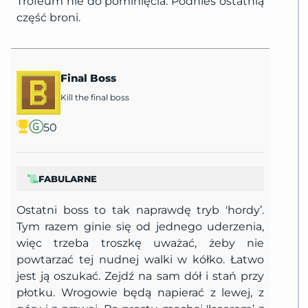
Trofeum nie do pominięcia. Podnieś ostatnią
część broni.
Final Boss
Kill the final boss
50
FABULARNE
Ostatni boss to tak naprawdę tryb 'hordy’.
Tym razem ginie się od jednego uderzenia,
więc trzeba troszkę uważać, żeby nie
powtarzać tej nudnej walki w kółko. Łatwo
jest ją oszukać. Zejdź na sam dół i stań przy
płotku. Wrogowie będą napierać z lewej, z