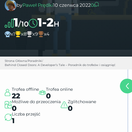
by
Paweł Prędki
10 czerwca 2022
0
1
1-2
/10
H
x1
x8
x9
x4
Strona Główna
/
Poradniki
/
Behind Closed Doors: A Developer’s Tale – Poradnik do trofeów i osiągnięć
Trofea offline
Trofea online
22
0
Możliwe do przeoczenia
Zglitchowane
0
0
Liczba przejść
1