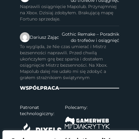
do trofeów i osiągnięć
Naprawili osiągnięcie Mapolub. Przynajmniej
na Xbox. Dzisiaj zdobyłem. Brakującą mapę
Fortuno sprzedaje.
Gothic Remake – Poradnik
Dariusz Zając
do trofeów i osiągnięć
To wygląda, że Nie czas umierać i Mistrz
bezsenności naprawili. Przed chwilą
ukończyłem grę bez spania i dostałem
osiągnięcie Mistrz bezsenności. Na Xbox.
Mapolub dalej nie udało mi się zdobyć a
grałem strażnikiem świątynnym
WSPÓŁPRACA
Patronat
Polecamy:
technologiczny: