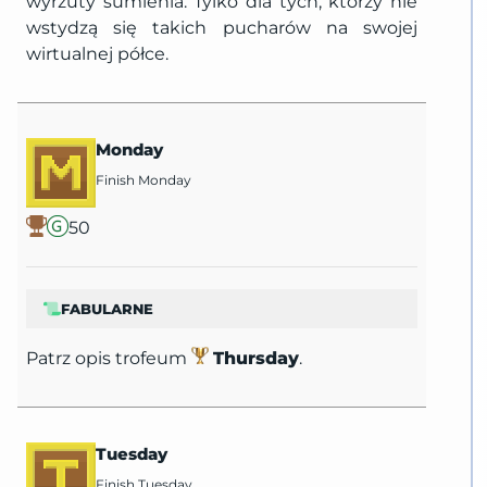
wyrzuty sumienia. Tylko dla tych, którzy nie
wstydzą się takich pucharów na swojej
wirtualnej półce.
Monday
Finish Monday
50
FABULARNE
Patrz opis trofeum
Thursday
.
Tuesday
Finish Tuesday