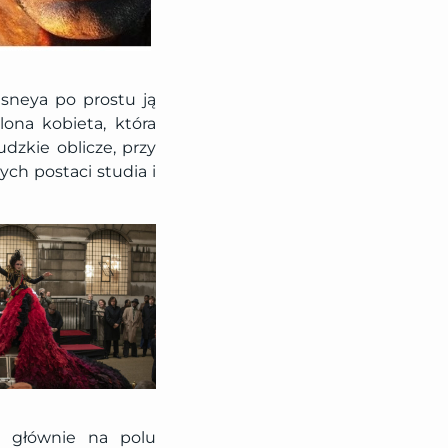
Disneya po prostu ją
ona kobieta, która
dzkie oblicze, przy
ch postaci studia i
– głównie na polu