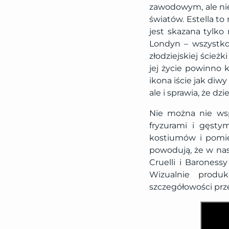
zawodowym, ale nie
światów. Estella t
jest skazana tylko 
Londyn – wszystko
złodziejskiej ścież
jej życie powinno k
ikona iście jak diwy
ale i sprawia, że d
Nie można nie wsp
fryzurami i gęst
kostiumów i pomie
powodują, że w nasz
Cruelli i Baroness
Wizualnie produ
szczegółowości prze