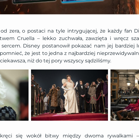
od zera, o postaci na tyle intrygującej, że każdy fan 
twem Cruella – lekko zuchwała, zawzięta i wręcz szal
ercem. Disney postanowił pokazać nam jej bardziej lu
omnieć, że jest to jedna z najbardziej nieprzewidywalny
iekawsza, niż do tej pory wszyscy sądziliśmy.
kręci się wokół bitwy między dwoma rywalkami 