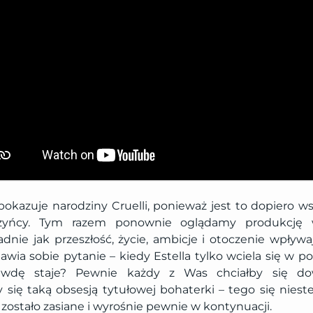
 pokazuje narodziny Cruelli, ponieważ jest to dopiero 
zyńcy. Tym razem ponownie oglądamy produkcję 
adnie jak przeszłość, życie, ambicje i otoczenie wpływ
awia sobie pytanie – kiedy Estella tylko wciela się w pos
awdę staje? Pewnie każdy z Was chciałby się dow
 się taką obsesją tytułowej bohaterki – tego się niest
o zostało zasiane i wyrośnie pewnie w kontynuacji.