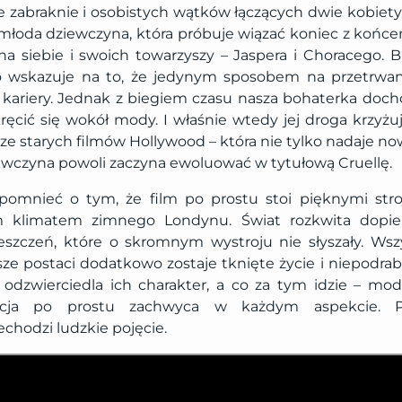
 zabraknie i osobistych wątków łączących dwie kobiety,
o młoda dziewczyna, która próbuje wiązać koniec z końce
na siebie i swoich towarzyszy – Jaspera i Choracego. B
 wskazuje na to, że jedynym sposobem na przetrwani
ki kariery. Jednak z biegiem czasu nasza bohaterka doc
ręcić się wokół mody. I właśnie wtedy jej droga krzyżu
 ze starych filmów Hollywood – która nie tylko nadaje now
ziewczyna powoli zaczyna ewoluować w tytułową Cruellę.
omnieć o tym, że film po prostu stoi pięknymi stro
ym klimatem zimnego Londynu. Świat rozkwita dopie
szczeń, które o skromnym wystroju nie słyszały. Wsz
e postaci dodatkowo zostaje tknięte życie i niepodrabi
y odzwierciedla ich charakter, a co za tym idzie – mo
kcja po prostu zachwyca w każdym aspekcie. 
chodzi ludzkie pojęcie.