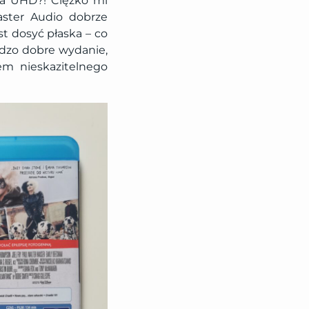
na UHD?! Ciężko mi
aster Audio dobrze
t dosyć płaska – co
rdzo dobre wydanie,
iem nieskazitelnego