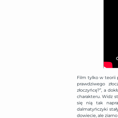
Film tylko w teorii
prawdziwego złoc
złoczyńcę?”, a dokł
charakteru. Widz st
się nią tak napr
dalmatyńczyki stały
dowiecie, ale ziarn