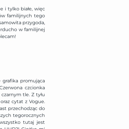
 i tylko białe, więc
mów familijnych tego
iesamowita przygoda,
erducho w familijnej
Polecam!
e grafika promująca
. Czerwona czcionka
czarnym tle. Z tyłu
oraz cytat z Vogue.
iast przechodząc do
pszych tegorocznych
szystko tutaj jest