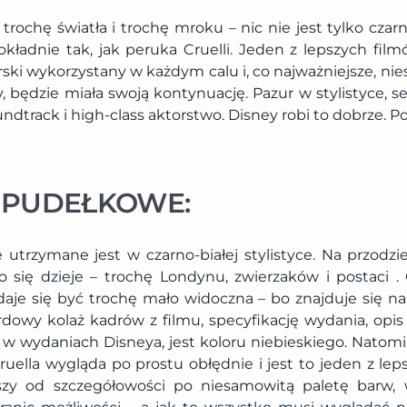
 trochę światła i trochę mroku – nic nie jest tylko czarne
dokładnie tak, jak peruka Cruelli. Jeden z lepszych fil
rski wykorzystany w każdym calu i, co najważniejsze, n
y, będzie miała swoją kontynuację. Pazur w stylistyce, s
oundtrack i high-class aktorstwo. Disney robi to dobrze. 
 PUDEŁKOWE:
 utrzymane jest w czarno-białej stylistyce. Na przodzi
żo się dzieje – trochę Londynu, zwierzaków i postaci 
aje się być trochę mało widoczna – bo znajduje się na 
dowy kolaż kadrów z filmu, specyfikację wydania, opis 
 w wydaniach Disneya, jest koloru niebieskiego. Natom
uella wygląda po prostu obłędnie i jest to jeden z le
zy od szczegółowości po niesamowitą paletę barw, w