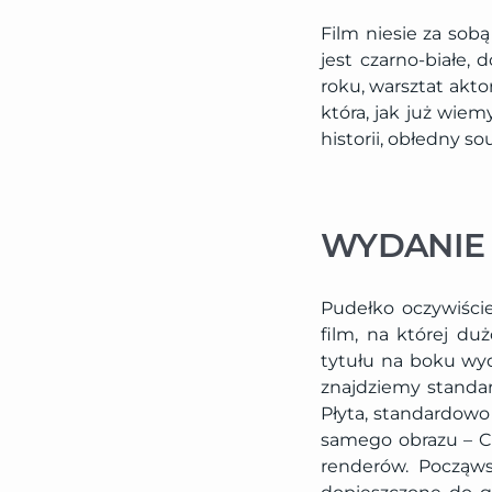
Film niesie za sobą
jest czarno-białe, 
roku, warsztat akto
która, jak już wiem
historii, obłedny s
WYDANIE
Pudełko oczywiście
film, na której du
tytułu na boku wyd
znajdziemy standar
Płyta, standardowo
samego obrazu – Cr
renderów. Począws