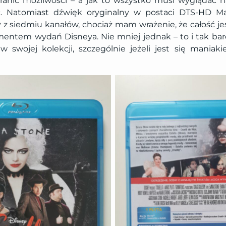
ranic możliwości – a jak to wszystko musi wyglądać 
ć. Natomiast dźwięk oryginalny w postaci DTS-HD M
 z siedmiu kanałów, chociaż mam wrażenie, że całość jes
entem wydań Disneya. Nie mniej jednak – to i tak ba
 swojej kolekcji, szczególnie jeżeli jest się maniak