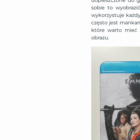
dopieszczone do g
sobie to wyobrazi
wykorzystuje każdy
często jest mankam
które warto mieć w
obrazu.