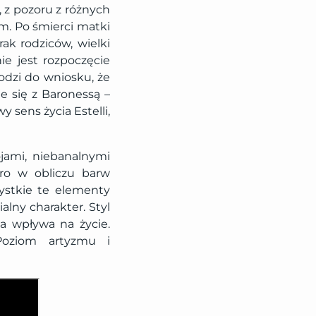
 z pozoru z różnych
m. Po śmierci matki
rak rodziców, wielki
e jest rozpoczęcie
hodzi do wniosku, że
je się z Baronessą –
y sens życia Estelli,
jami, niebanalnymi
ro w obliczu barw
ystkie te elementy
alny charakter. Styl
da wpływa na życie.
Poziom artyzmu i