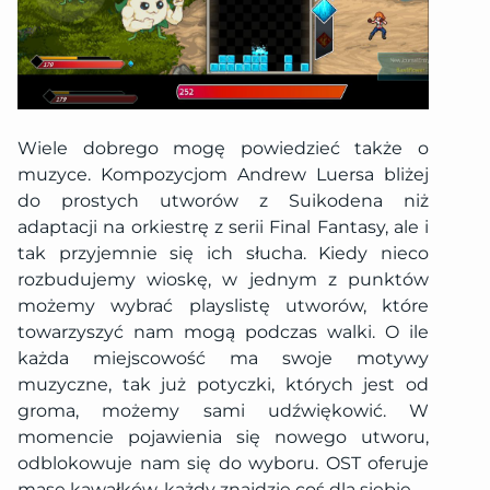
Wiele dobrego mogę powiedzieć także o
muzyce. Kompozycjom Andrew Luersa bliżej
do prostych utworów z Suikodena niż
adaptacji na orkiestrę z serii Final Fantasy, ale i
tak przyjemnie się ich słucha. Kiedy nieco
rozbudujemy wioskę, w jednym z punktów
możemy wybrać playslistę utworów, które
towarzyszyć nam mogą podczas walki. O ile
każda miejscowość ma swoje motywy
muzyczne, tak już potyczki, których jest od
groma, możemy sami udźwiękowić. W
momencie pojawienia się nowego utworu,
odblokowuje nam się do wyboru. OST oferuje
masę kawałków, każdy znajdzie coś dla siebie.