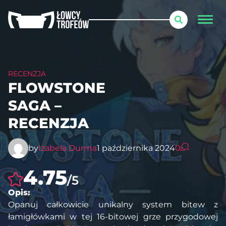
RECENZJA
FLOWSTONE
SAGA –
RECENZJA
by
Izabela Durma
1 października 2024
0
4.75
/5
Opis:
Opanuj całkowicie unikalny system bitew z
łamigłówkami w tej 16-bitowej grze przygodowej