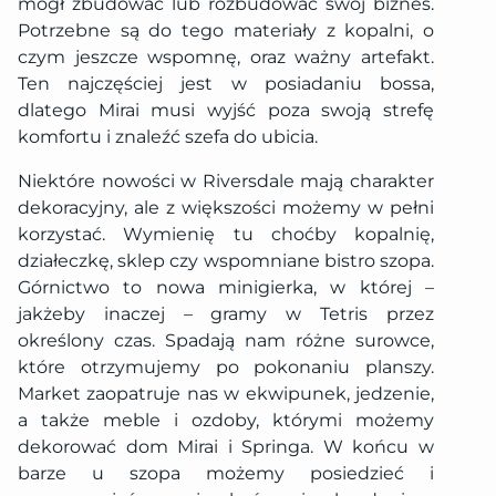
mógł zbudować lub rozbudować swój biznes.
Potrzebne są do tego materiały z kopalni, o
czym jeszcze wspomnę, oraz ważny artefakt.
Ten najczęściej jest w posiadaniu bossa,
dlatego Mirai musi wyjść poza swoją strefę
komfortu i znaleźć szefa do ubicia.
Niektóre nowości w Riversdale mają charakter
dekoracyjny, ale z większości możemy w pełni
korzystać. Wymienię tu choćby kopalnię,
działeczkę, sklep czy wspomniane bistro szopa.
Górnictwo to nowa minigierka, w której –
jakżeby inaczej – gramy w Tetris przez
określony czas. Spadają nam różne surowce,
które otrzymujemy po pokonaniu planszy.
Market zaopatruje nas w ekwipunek, jedzenie,
a także meble i ozdoby, którymi możemy
dekorować dom Mirai i Springa. W końcu w
barze u szopa możemy posiedzieć i