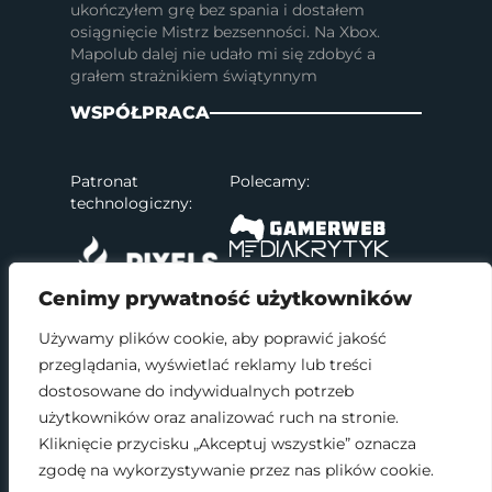
ukończyłem grę bez spania i dostałem
osiągnięcie Mistrz bezsenności. Na Xbox.
Mapolub dalej nie udało mi się zdobyć a
grałem strażnikiem świątynnym
WSPÓŁPRACA
Patronat
Polecamy:
technologiczny:
Cenimy prywatność użytkowników
Używamy plików cookie, aby poprawić jakość
przeglądania, wyświetlać reklamy lub treści
SOCIAL MEDIA
dostosowane do indywidualnych potrzeb
użytkowników oraz analizować ruch na stronie.
Kliknięcie przycisku „Akceptuj wszystkie” oznacza
zgodę na wykorzystywanie przez nas plików cookie.