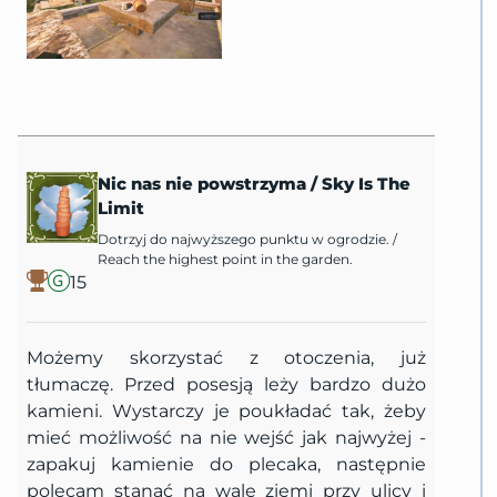
Nic nas nie powstrzyma
/
Sky Is The
Limit
Dotrzyj do najwyższego punktu w ogrodzie.
/
Reach the highest point in the garden.
15
Możemy skorzystać z otoczenia, już
tłumaczę. Przed posesją leży bardzo dużo
kamieni. Wystarczy je poukładać tak, żeby
mieć możliwość na nie wejść jak najwyżej -
zapakuj kamienie do plecaka, następnie
polecam stanąć na wale ziemi przy ulicy i