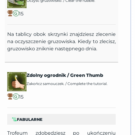
Oczyść gruzowisko.
/
Clear the rubble.
15
Na tablicy obok skrzynki znajdziesz zlecenie
na oczyszczenie gruzowiska. Kiedy to zlecisz,
gruzowisko zniknie następnego dnia.
Zdolny ogrodnik
/
Green Thumb
Zakończ samouczek.
/
Complete the tutorial.
15
FABULARNE
Trofeum zdobędziesz po ukończeniu