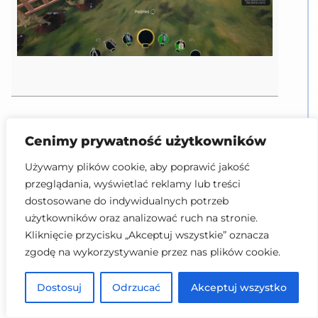
Zachwydyniająca dynia
/
Gourd-
Cenimy prywatność użytkowników
geous Pumpkin
Posiadaj wszystkie dynie w ogrodzie.
/
Have all
Używamy plików cookie, aby poprawić jakość
the pumpkins in the garden.
przeglądania, wyświetlać reklamy lub treści
15
dostosowane do indywidualnych potrzeb
użytkowników oraz analizować ruch na stronie.
Kliknięcie przycisku „Akceptuj wszystkie” oznacza
Są dostępne jesienią w sklepie. Muszą być
zgodę na wykorzystywanie przez nas plików cookie.
postawione w ogrodzie.
Dostosuj
Odrzucać
Akceptuj wszystko