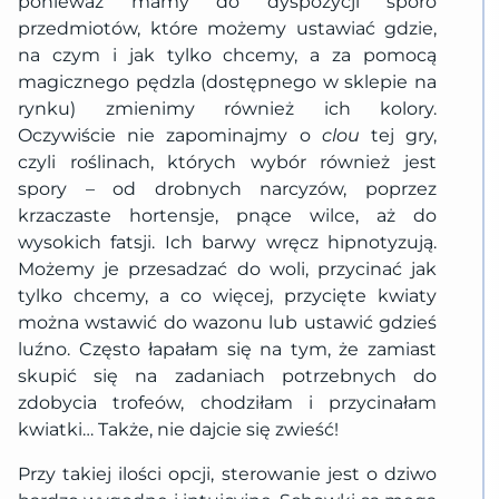
ponieważ mamy do dyspozycji sporo
przedmiotów, które możemy ustawiać gdzie,
na czym i jak tylko chcemy, a za pomocą
magicznego pędzla (dostępnego w sklepie na
rynku) zmienimy również ich kolory.
Oczywiście nie zapominajmy o
clou
tej gry,
czyli roślinach, których wybór również jest
spory – od drobnych narcyzów, poprzez
krzaczaste hortensje, pnące wilce, aż do
wysokich fatsji. Ich barwy wręcz hipnotyzują.
Możemy je przesadzać do woli, przycinać jak
tylko chcemy, a co więcej, przycięte kwiaty
można wstawić do wazonu lub ustawić gdzieś
luźno. Często łapałam się na tym, że zamiast
skupić się na zadaniach potrzebnych do
zdobycia trofeów, chodziłam i przycinałam
kwiatki… Także, nie dajcie się zwieść!
Przy takiej ilości opcji, sterowanie jest o dziwo