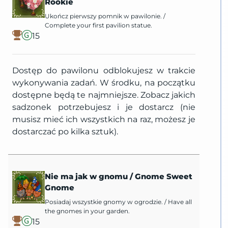
Rookie
Ukończ pierwszy pomnik w pawilonie.
/
Complete your first pavilion statue.
15
Dostęp do pawilonu odblokujesz w trakcie
wykonywania zadań. W środku, na początku
dostępne będą te najmniejsze. Zobacz jakich
sadzonek potrzebujesz i je dostarcz (nie
musisz mieć ich wszystkich na raz, możesz je
dostarczać po kilka sztuk).
Nie ma jak w gnomu
/
Gnome Sweet
Gnome
Posiadaj wszystkie gnomy w ogrodzie.
/
Have all
the gnomes in your garden.
15