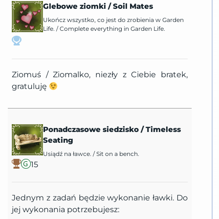
Glebowe ziomki
/
Soil Mates
Ukończ wszystko, co jest do zrobienia w Garden
Life.
/
Complete everything in Garden Life.
Ziomuś / Ziomalko, niezły z Ciebie bratek,
gratuluję
Ponadczasowe siedzisko
/
Timeless
Seating
Usiądź na ławce.
/
Sit on a bench.
15
Jednym z zadań będzie wykonanie ławki. Do
jej wykonania potrzebujesz: