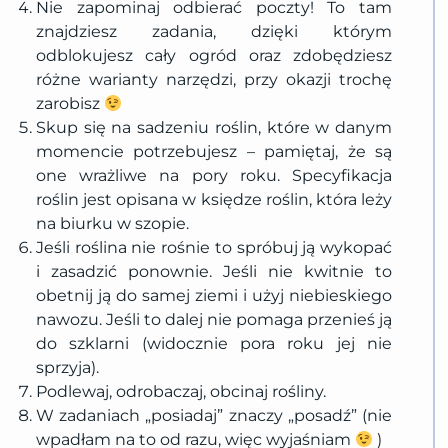
Nie zapominaj odbierać poczty! To tam
znajdziesz zadania, dzięki którym
odblokujesz cały ogród oraz zdobędziesz
różne warianty narzędzi, przy okazji trochę
zarobisz
Skup się na sadzeniu roślin, które w danym
momencie potrzebujesz – pamiętaj, że są
one wrażliwe na pory roku. Specyfikacja
roślin jest opisana w księdze roślin, która leży
na biurku w szopie.
Jeśli roślina nie rośnie to spróbuj ją wykopać
i zasadzić ponownie. Jeśli nie kwitnie to
obetnij ją do samej ziemi i użyj niebieskiego
nawozu. Jeśli to dalej nie pomaga przenieś ją
do szklarni (widocznie pora roku jej nie
sprzyja).
Podlewaj, odrobaczaj, obcinaj rośliny.
W zadaniach „posiadaj” znaczy „posadź” (nie
wpadłam na to od razu, więc wyjaśniam
)