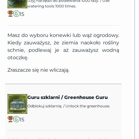
Użyj narzędzi do podlewania 1000 razy.
/
Use
watering tools 1000 times.
15
Masz do wyboru konewki lub wąż ogrodowy.
Kiedy zauważysz, że ziemia naokoło rośliny
schnie, podlewaj je aż zauważysz wodną
otoczkę.
Zraszacze się nie wliczają.
Guru szklarni
/
Greenhouse Guru
Odblokuj szklarnię.
/
Unlock the greenhouse.
15