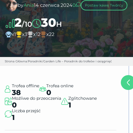
by
Ania
14 czerwca 2024
0
Postaw kawę Twórcy
2
30
/10
H
x1
x3
x12
x22
Strona Główna
/
Poradniki
/
Garden Life – Poradnik do trofeów i osiągnięć
Trofea offline
Trofea online
38
0
Możliwe do przeoczenia
Zglitchowane
0
1
Liczba przejść
1