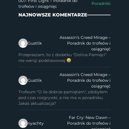
007: First Light – Poradnik do
Poradniki
trofeów i osiągnięc
NAJNOWSZE KOMENTARZE
Assassin’s Creed Mirage –
Gustlik
Poradnik do trofeów i
osiągnięć
Przepraszam, to z dodatku "Dolina Pamięci"
nie wersji podstawowej
Assassin’s Creed Mirage –
Gustlik
Poradnik do trofeów i
osiągnięć
Trofeum "O ile dobrze pamiętam", zdobyłem
pod czas rozgrywki, a nie ma w poradniku.
Jakaś aktualizacja?
Far Cry: New Dawn –
nyachty
Poradnik do trofeów i
osiągnięć