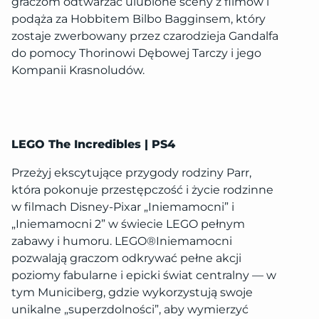
graczom odtwarzać ulubione sceny z filmów i
podąża za Hobbitem Bilbo Bagginsem, który
zostaje zwerbowany przez czarodzieja Gandalfa
do pomocy Thorinowi Dębowej Tarczy i jego
Kompanii Krasnoludów.
LEGO The Incredibles | PS4
Przeżyj ekscytujące przygody rodziny Parr,
która pokonuje przestępczość i życie rodzinne
w filmach Disney-Pixar „Iniemamocni” i
„Iniemamocni 2” w świecie LEGO pełnym
zabawy i humoru. LEGO®Iniemamocni
pozwalają graczom odkrywać pełne akcji
poziomy fabularne i epicki świat centralny — w
tym Municiberg, gdzie wykorzystują swoje
unikalne „superzdolności”, aby wymierzyć