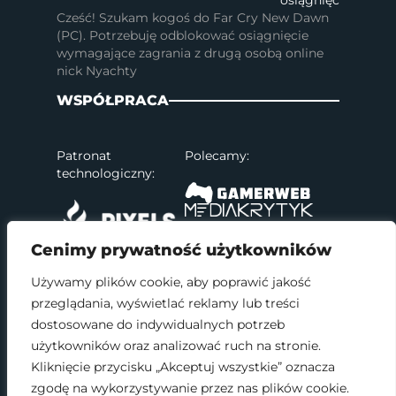
Cześć! Szukam kogoś do Far Cry New Dawn
(PC). Potrzebuję odblokować osiągnięcie
wymagające zagrania z drugą osobą online
nick Nyachty
WSPÓŁPRACA
Patronat
Polecamy:
technologiczny:
Cenimy prywatność użytkowników
Używamy plików cookie, aby poprawić jakość
przeglądania, wyświetlać reklamy lub treści
SOCIAL MEDIA
dostosowane do indywidualnych potrzeb
użytkowników oraz analizować ruch na stronie.
Kliknięcie przycisku „Akceptuj wszystkie” oznacza
zgodę na wykorzystywanie przez nas plików cookie.