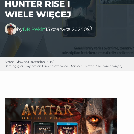
HUNTER RISE I
WIELE WIĘCEJ
by
DR Rekin
15 czerwca 2024
0
Strona Główna
/
Playstation Plus
/
Katalog gier PlayStation Plus na czerwiec: Monster Hunter Rise i wiele więcej