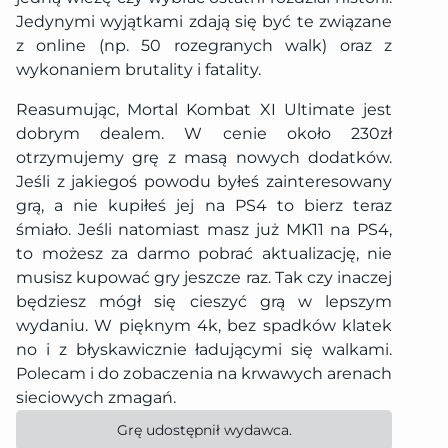
Jedynymi wyjątkami zdają się być te związane
z online (np. 50 rozegranych walk) oraz z
wykonaniem brutality i fatality.
Reasumując, Mortal Kombat XI Ultimate jest
dobrym dealem. W cenie około 230zł
otrzymujemy grę z masą nowych dodatków.
Jeśli z jakiegoś powodu byłeś zainteresowany
grą, a nie kupiłeś jej na PS4 to bierz teraz
śmiało. Jeśli natomiast masz już MK11 na PS4,
to możesz za darmo pobrać aktualizację, nie
musisz kupować gry jeszcze raz. Tak czy inaczej
będziesz mógł się cieszyć grą w lepszym
wydaniu. W pięknym 4k, bez spadków klatek
no i z błyskawicznie ładującymi się walkami.
Polecam i do zobaczenia na krwawych arenach
sieciowych zmagań.
Grę udostępnił wydawca.