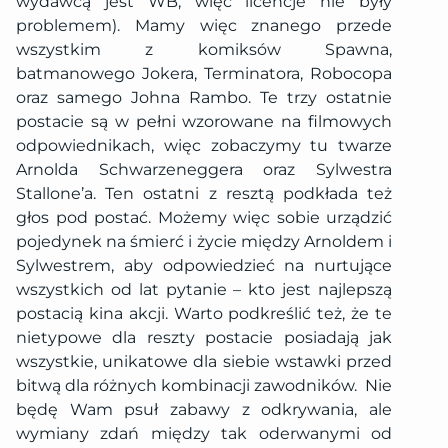
wydawcą jest WB, więc licencje nie były
problemem). Mamy więc znanego przede
wszystkim z komiksów Spawna,
batmanowego Jokera, Terminatora, Robocopa
oraz samego Johna Rambo. Te trzy ostatnie
postacie są w pełni wzorowane na filmowych
odpowiednikach, więc zobaczymy tu twarze
Arnolda Schwarzeneggera oraz Sylwestra
Stallone’a. Ten ostatni z resztą podkłada też
głos pod postać. Możemy więc sobie urządzić
pojedynek na śmierć i życie między Arnoldem i
Sylwestrem, aby odpowiedzieć na nurtujące
wszystkich od lat pytanie – kto jest najlepszą
postacią kina akcji. Warto podkreślić też, że te
nietypowe dla reszty postacie posiadają jak
wszystkie, unikatowe dla siebie wstawki przed
bitwą dla różnych kombinacji zawodników. Nie
będę Wam psuł zabawy z odkrywania, ale
wymiany zdań między tak oderwanymi od