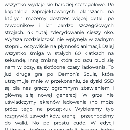
wszystko wydaje się bardziej szczegółowe. Po
kapitalnie zaprojektowanych planszach, na
których możemy dostrzec więcej detali, po
zawodników i ich bardzo szczegółowych
strojach. 4k tutaj zdecydowanie cieszy oko.
Wyższa rozdzielczość nie wpłynęła w żadnym
stopniu oczywiście na płynność animacji. Dalej
wszystko śmiga w stałych 60 klatkach na
sekundę. Inną zmianą, która od razu rzuci się
nam w oczy, są skrócone czasy ładowania. To
już druga gra po Demon’s Souls, która
utrzymuje mnie w przekonaniu, że dyski SSD
są dla nas graczy ogromnym zbawieniem i
główną siłą nowej generacji. W grze nie
uświadczymy ekranów ładowania (no może
prócz tego na początku). Wybieramy typ
rozgrywki, zawodników, arenę i przechodzimy
do walki. No po prostu cudo. W edycji
Ultimate, twórcy wprowadzili jeszcze jedną