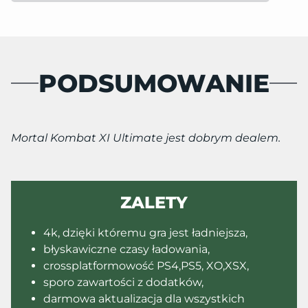
PODSUMOWANIE
Mortal Kombat XI Ultimate jest dobrym dealem.
ZALETY
4k, dzięki któremu gra jest ładniejsza,
błyskawiczne czasy ładowania,
crossplatformowość PS4,PS5, XO,XSX,
sporo zawartości z dodatków,
darmowa aktualizacja dla wszystkich