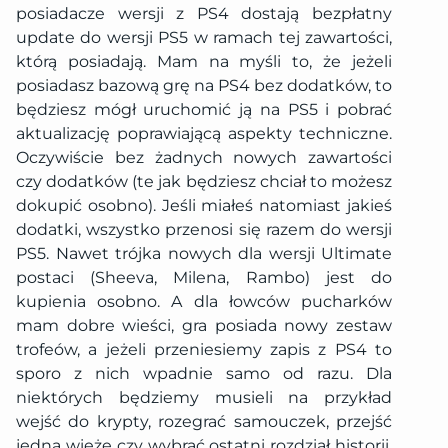
posiadacze wersji z PS4 dostają bezpłatny
update do wersji PS5 w ramach tej zawartości,
którą posiadają. Mam na myśli to, że jeżeli
posiadasz bazową grę na PS4 bez dodatków, to
będziesz mógł uruchomić ją na PS5 i pobrać
aktualizację poprawiającą aspekty techniczne.
Oczywiście bez żadnych nowych zawartości
czy dodatków (te jak będziesz chciał to możesz
dokupić osobno). Jeśli miałeś natomiast jakieś
dodatki, wszystko przenosi się razem do wersji
PS5. Nawet trójka nowych dla wersji Ultimate
postaci (Sheeva, Milena, Rambo) jest do
kupienia osobno. A dla łowców pucharków
mam dobre wieści, gra posiada nowy zestaw
trofeów, a jeżeli przeniesiemy zapis z PS4 to
sporo z nich wpadnie samo od razu. Dla
niektórych będziemy musieli na przykład
wejść do krypty, rozegrać samouczek, przejść
jedną wieżę czy wybrać ostatni rozdział historii.