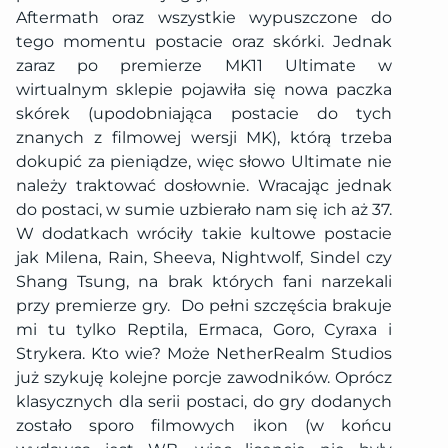
Aftermath oraz wszystkie wypuszczone do
tego momentu postacie oraz skórki. Jednak
zaraz po premierze MK11 Ultimate w
wirtualnym sklepie pojawiła się nowa paczka
skórek (upodobniająca postacie do tych
znanych z filmowej wersji MK), którą trzeba
dokupić za pieniądze, więc słowo Ultimate nie
należy traktować dosłownie. Wracając jednak
do postaci, w sumie uzbierało nam się ich aż 37.
W dodatkach wróciły takie kultowe postacie
jak Milena, Rain, Sheeva, Nightwolf, Sindel czy
Shang Tsung, na brak których fani narzekali
przy premierze gry. Do pełni szczęścia brakuje
mi tu tylko Reptila, Ermaca, Goro, Cyraxa i
Strykera. Kto wie? Może NetherRealm Studios
już szykuję kolejne porcje zawodników. Oprócz
klasycznych dla serii postaci, do gry dodanych
zostało sporo filmowych ikon (w końcu