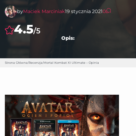
by
Maciek Marciniak
19 stycznia 2021
0
4.5
/5
Opis:
Strona Główna
/
Recenzja
/
Mortal Kombat XI Ultimate – Opinia