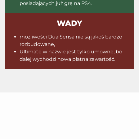
posiadających już grę na PS4.
WADY
możliwości DualSensa nie są jakoś bardzo
rozbudowane,
Ultimate w nazwie jest tylko umowne, bo
dalej wychodzi nowa płatna zawartość.