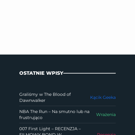
OSTATNIE WPISY
Graliśmy w The Blood of
Kącik Geeka
Dawnwalker
NBA The Run – Na smutno lub na
Wrażenia
frustrująco
007 First Light – RECENZJA –
FILMOWY BOND W
Recenzja