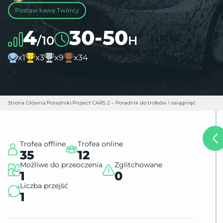
Postaw kawę Twórcy
4
30-50
/10
H
x1
x3
x9
x34
Strona Główna
/
Poradniki
/
Project CARS 2 – Poradnik do trofeów i osiągnięć
Trofea offline
Trofea online
35
12
Możliwe do przeoczenia
Zglitchowane
1
0
Liczba przejść
1