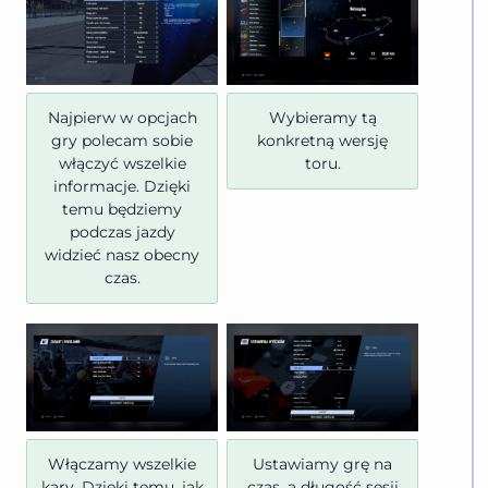
Najpierw w opcjach
Wybieramy tą
gry polecam sobie
konkretną wersję
włączyć wszelkie
toru.
informacje. Dzięki
temu będziemy
podczas jazdy
widzieć nasz obecny
czas.
Włączamy wszelkie
Ustawiamy grę na
kary. Dzięki temu, jak
czas, a długość sesji