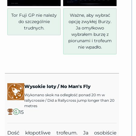
Tor Fuji GP nie należy
Ważne, aby wybrać
do szczególnie
opcję zwykłej Burzy.
trudnych.
Ja omyłkowo
wybrałem burzę z
piorunami i trofeum
nie wpadło.
Wysokie loty
/
No Man's Fly
Wykonano skok na odległość ponad 20 m w
rallycrossie
/
Did a Rallycross jump longer than 20
metres
15
Dość kłopotliwe trofeum. Ja osobiście