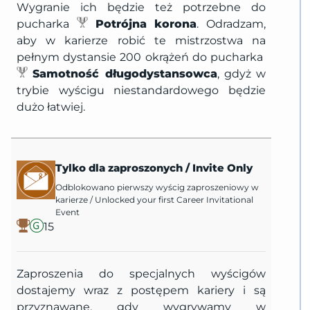
Wygranie ich będzie też potrzebne do
pucharka
Potrójna korona
. Odradzam,
aby w karierze robić te mistrzostwa na
pełnym dystansie 200 okrążeń do pucharka
Samotność długodystansowca
, gdyż w
trybie wyścigu niestandardowego będzie
dużo łatwiej.
Tylko dla zaproszonych
/
Invite Only
Odblokowano pierwszy wyścig zaproszeniowy w
karierze
/
Unlocked your first Career Invitational
Event
15
Zaproszenia do specjalnych wyścigów
dostajemy wraz z postępem kariery i są
przyznawane, gdy wygrywamy w