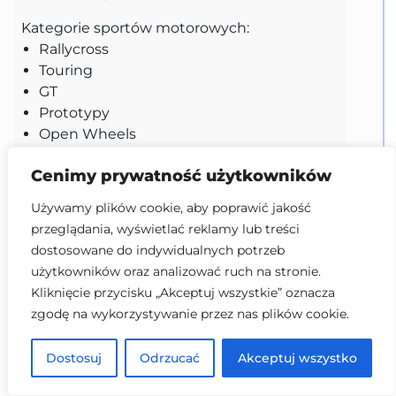
Kategorie sportów motorowych:
Rallycross
Touring
GT
Prototypy
Open Wheels
Cenimy prywatność użytkowników
Używamy plików cookie, aby poprawić jakość
przeglądania, wyświetlać reklamy lub treści
Samotność długodystansowca
/
The
dostosowane do indywidualnych potrzeb
Milk Man
użytkowników oraz analizować ruch na stronie.
Wygrano zawody Indy 500 na pełnym dystansie
Kliknięcie przycisku „Akceptuj wszystkie” oznacza
(200 okrążeń)
/
Won a full distance (200 Laps) Indy
500 race
zgodę na wykorzystywanie przez nas plików cookie.
45
Dostosuj
Odrzucać
Akceptuj wszystko
Ten pucharek można wykonywać w karierze,