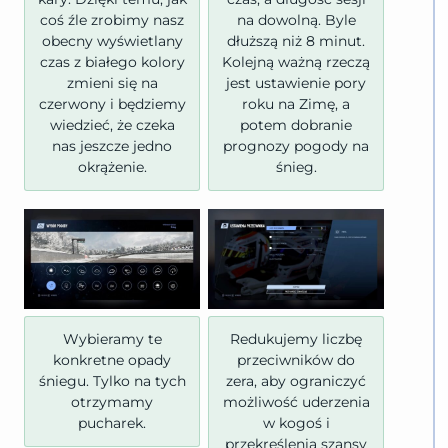
coś źle zrobimy nasz
na dowolną. Byle
obecny wyświetlany
dłuższą niż 8 minut.
czas z białego kolory
Kolejną ważną rzeczą
zmieni się na
jest ustawienie pory
czerwony i będziemy
roku na Zimę, a
wiedzieć, że czeka
potem dobranie
nas jeszcze jedno
prognozy pogody na
okrążenie.
śnieg.
Wybieramy te
Redukujemy liczbę
konkretne opady
przeciwników do
śniegu. Tylko na tych
zera, aby ograniczyć
otrzymamy
możliwość uderzenia
pucharek.
w kogoś i
przekreślenia szansy