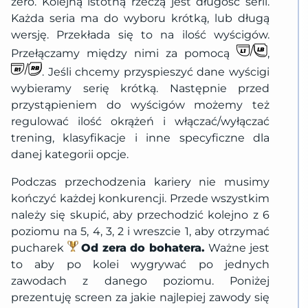
zero. Kolejną istotną rzeczą jest długość serii.
Każda seria ma do wyboru krótką, lub długą
wersję. Przekłada się to na ilość wyścigów.
Przełączamy między nimi za pomocą
,
. Jeśli chcemy przyspieszyć dane wyścigi
wybieramy serię krótką. Następnie przed
przystąpieniem do wyścigów możemy też
regulować ilość okrążeń i włączać/wyłączać
trening, klasyfikacje i inne specyficzne dla
danej kategorii opcje.
Podczas przechodzenia kariery nie musimy
kończyć każdej konkurencji. Przede wszystkim
należy się skupić, aby przechodzić kolejno z 6
poziomu na 5, 4, 3, 2 i wreszcie 1, aby otrzymać
pucharek
Od zera do
bohatera.
Ważne jest
to aby po kolei wygrywać po jednych
zawodach z danego poziomu. Poniżej
prezentuję screen za jakie najlepiej zawody się