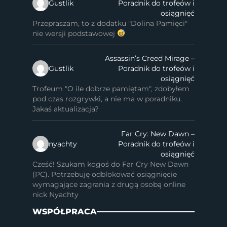
Gustlik
Poradnik do trofeów i
osiągnięć
Przepraszam, to z dodatku "Dolina Pamięci"
nie wersji podstawowej
Assassin’s Creed Mirage –
Gustlik
Poradnik do trofeów i
osiągnięć
Trofeum "O ile dobrze pamiętam", zdobyłem
pod czas rozgrywki, a nie ma w poradniku.
Jakaś aktualizacja?
Far Cry: New Dawn –
nyachty
Poradnik do trofeów i
osiągnięć
Cześć! Szukam kogoś do Far Cry New Dawn
(PC). Potrzebuję odblokować osiągnięcie
wymagające zagrania z drugą osobą online
nick Nyachty
WSPÓŁPRACA