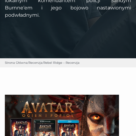
lokalnym komendantem policji Sandym
Burnne’em i jego bojowo nastawionymi
podwładnymi.
Strona Główna
/
Recenzja
/
Rebel Ridge – Recenzja