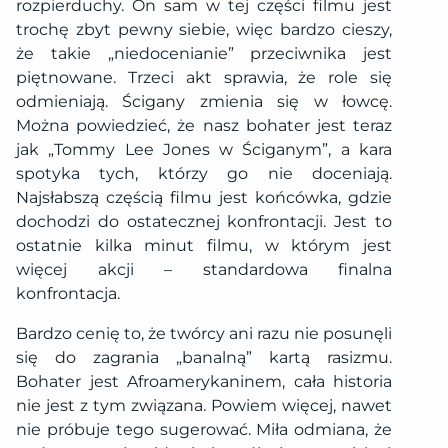
rozpierduchy. On sam w tej części filmu jest
trochę zbyt pewny siebie, więc bardzo cieszy,
że takie „niedocenianie” przeciwnika jest
piętnowane. Trzeci akt sprawia, że role się
odmieniają. Ścigany zmienia się w łowcę.
Można powiedzieć, że nasz bohater jest teraz
jak „Tommy Lee Jones w Ściganym”, a kara
spotyka tych, którzy go nie doceniają.
Najsłabszą częścią filmu jest końcówka, gdzie
dochodzi do ostatecznej konfrontacji. Jest to
ostatnie kilka minut filmu, w którym jest
więcej akcji – standardowa finalna
konfrontacja.
Bardzo cenię to, że twórcy ani razu nie posunęli
się do zagrania „banalną” kartą rasizmu.
Bohater jest Afroamerykaninem, cała historia
nie jest z tym związana. Powiem więcej, nawet
nie próbuje tego sugerować. Miła odmiana, że