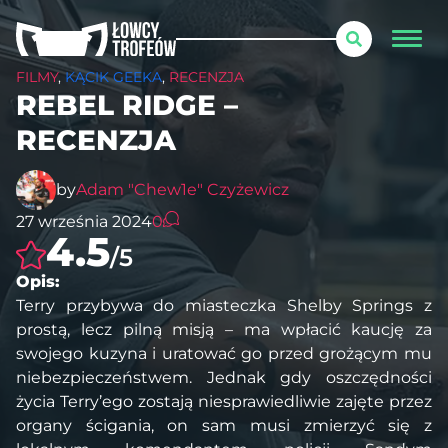
FILMY
,
KĄCIK GEEKA
,
RECENZJA
REBEL RIDGE –
RECENZJA
by
Adam "Chew1e" Czyżewicz
27 września 2024
0
4.5
/5
Opis:
Terry przybywa do miasteczka Shelby Springs z
prostą, lecz pilną misją – ma wpłacić kaucję za
swojego kuzyna i uratować go przed grożącym mu
niebezpieczeństwem. Jednak gdy oszczędności
życia Terry’ego zostają niesprawiedliwie zajęte przez
organy ścigania, on sam musi zmierzyć się z