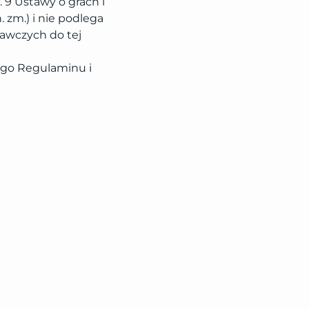
. 9 Ustawy o grach i
. zm.) i nie podlega
awczych do tej
ego Regulaminu i