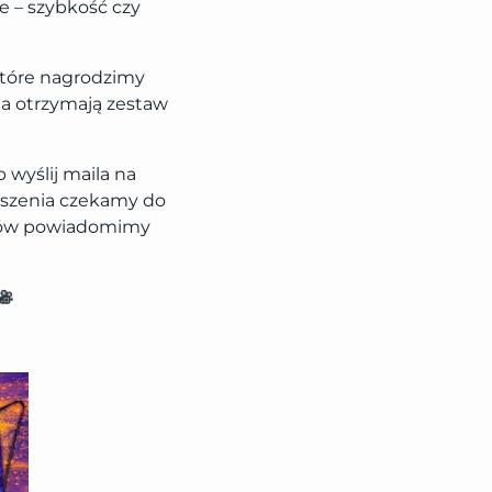
e – szybkość czy
które nagrodzimy
a otrzymają zestaw
wyślij maila na
łoszenia czekamy do
ęzców powiadomimy