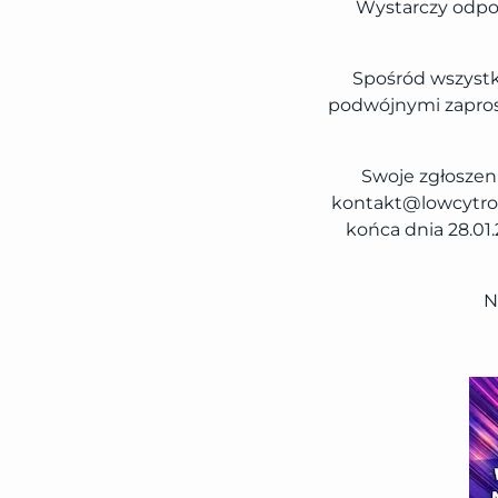
Wystarczy odpow
Spośród wszyst
podwójnymi zapros
Swoje zgłoszen
kontakt@lowcytrofe
końca dnia 28.01
N