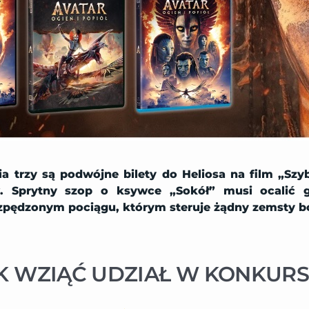
ia trzy są podwójne bilety do Heliosa na film „Szyb
. Sprytny szop o ksywce „Sokół” musi ocalić 
zpędzonym pociągu, którym steruje żądny zemsty b
K WZIĄĆ UDZIAŁ W KONKURS