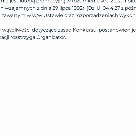
nie jest loterią promocyjną w rozumieniu Art. 2 ust. 1 pkt
h wzajemnych z dnia 29 lipca 1992r. (Dz. U. 04.4.27 z późn
 zawartym w w/w Ustawie oraz rozporządzeniach wykon
e wątpliwości dotyczące zasad Konkursu, postanowień j
tacji rozstrzyga Organizator.