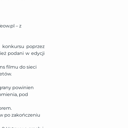
eow.pl – z
a konkursu poprzez
eż podani w edycji
s filmu do sieci
żetów.
grany powinien
omienia, pod
orem.
ów po zakończeniu