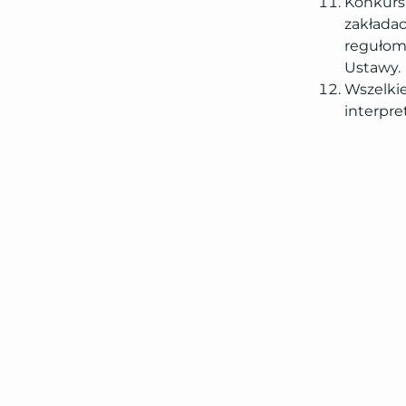
Konkurs 
zakładac
regułom
Ustawy.
Wszelki
interpre