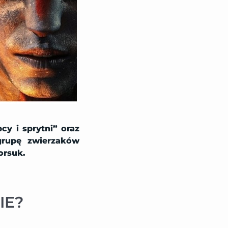
cy i sprytni” oraz
grupę zwierzaków
orsuk.
IE?