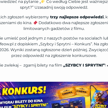
iedzieć na pytanie „
Co według Ciebie jest ważniejsz
spryt?” Uzasadnij swoją odpowiedź.
kich zgłoszeń wybierzemy
trzy najlepsze odpowiedzi
, 
zeniami do kina.
Dodatkowo dwa najlepsze zgłoszeni
limitowanych gadżetów z filmu.
ie umieść pod jednym z naszych postów na socialach lub 
ow.pl z dopiskiem „Szybcy i Sprytni – Konkurs”. Na zg
.2026. Wyniki zostaną ogłoszone dzień później. Zwyci
przez odpowiedź na zgłoszenie konkursowe.
ie zwlekaj – zgarnij bilety na film
„SZYBCY I SPRYTNI”
!