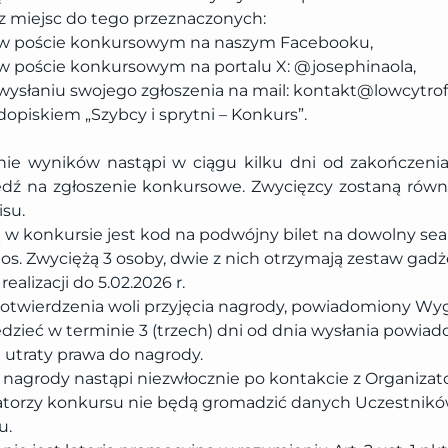
z miejsc do tego przeznaczonych:
w poście konkursowym na naszym Facebooku,
w poście konkursowym na portalu X: @josephinaola,
wysłaniu swojego zgłoszenia na mail: kontakt@lowcytrof
dopiskiem „Szybcy i sprytni – Konkurs”.
nie wyników nastąpi w ciągu kilku dni od zakończeni
dź na zgłoszenie konkursowe. Zwycięzcy zostaną równi
su.
w konkursie jest kod na podwójny bilet na dowolny sean
ios. Zwyciężą 3 osoby, dwie z nich otrzymają zestaw gad
ealizacji do 5.02.2026 r.
otwierdzenia woli przyjęcia nagrody, powiadomiony Wy
zieć w terminie 3 (trzech) dni od dnia wysłania powiad
utraty prawa do nagrody.
nagrody nastąpi niezwłocznie po kontakcie z Organizat
atorzy konkursu nie będą gromadzić danych Uczestnik
u.