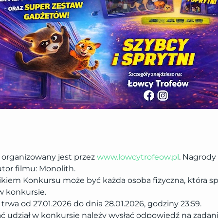
 organizowany jest przez
www.lowcytrofeow.pl
. Nagrody
tor filmu: Monolith.
ikiem Konkursu może być każda osoba fizyczna, która s
w konkursie.
trwa od 27.01.2026 do dnia 28.01.2026, godziny 23:59.
ąć udział w konkursie należy wysłać odpowiedź na zada