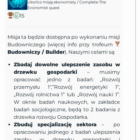
Ukończ misję ekonomisty
/
Complete The
Economist quest
15
Misja ta będzie dostępna po wykonaniu misji
Budowniczego (więcej info przy trofeum
Budowniczy / Builder
). Naszymi celami są:
Zbadaj dowolne ulepszenie zasobu w
drzewku gospodarki
– musimy
opracować jedno z badań: „Rozwój
przemysłu 1″,”Rozwój energetyki 1”,
„Rozwój rolnictwa 1” lub „Rozwój nauki 1”.
W oknie badań naukowych, w zakładce
badań socjologiczne, będą to 2 badania z
drzewka rozwoju Gospodarka.
Zbuduj specjalizację sektora
– po
opracowaniu jednego z badań ulepszenia
zasobu w drzewku gospodarki i