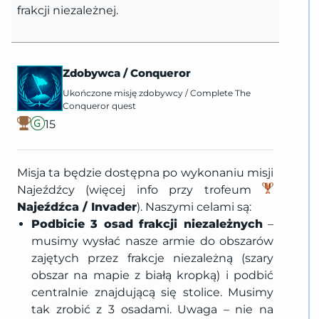
frakcji niezależnej.
Zdobywca
/
Conqueror
Ukończone misję zdobywcy
/
Complete The
Conqueror quest
15
Misja ta będzie dostępna po wykonaniu misji
Najeźdźcy (więcej info przy trofeum
Najeźdźca / Invader
). Naszymi celami są:
Podbicie 3 osad frakcji niezależnych
–
musimy wysłać nasze armie do obszarów
zajętych przez frakcje niezależną (szary
obszar na mapie z białą kropką) i podbić
centralnie znajdującą się stolice. Musimy
tak zrobić z 3 osadami. Uwaga – nie na