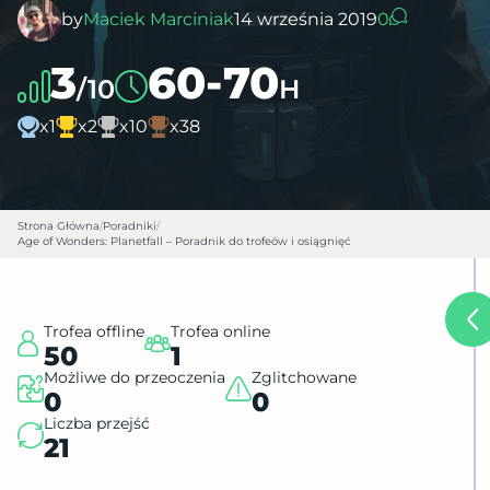
by
Maciek Marciniak
14 września 2019
0
3
60-70
/10
H
x1
x2
x10
x38
Strona Główna
/
Poradniki
/
Age of Wonders: Planetfall – Poradnik do trofeów i osiągnięć
Trofea offline
Trofea online
50
1
Możliwe do przeoczenia
Zglitchowane
0
0
Liczba przejść
21