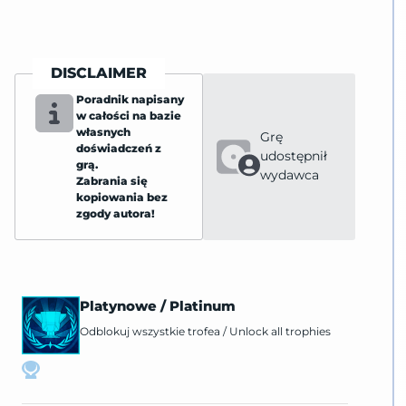
DISCLAIMER
Poradnik napisany
w całości na bazie
własnych
Grę
doświadczeń z
udostępnił
grą.
wydawca
Zabrania się
kopiowania bez
zgody autora!
Platynowe
/
Platinum
Odblokuj wszystkie trofea
/
Unlock all trophies