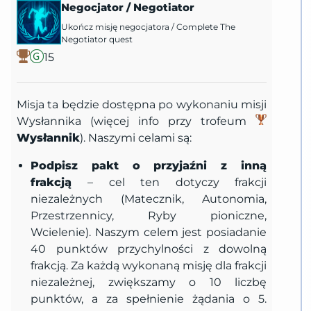
Negocjator
/
Negotiator
Ukończ misję negocjatora
/
Complete The
Negotiator quest
15
Misja ta będzie dostępna po wykonaniu misji
Wysłannika (więcej info przy trofeum
Wysłannik
). Naszymi celami są:
Podpisz pakt o przyjaźni z inną
frakcją
– cel ten dotyczy frakcji
niezależnych (Matecznik, Autonomia,
Przestrzennicy, Ryby pioniczne,
Wcielenie). Naszym celem jest posiadanie
40 punktów przychylności z dowolną
frakcją. Za każdą wykonaną misję dla frakcji
niezależnej, zwiększamy o 10 liczbę
punktów, a za spełnienie żądania o 5.