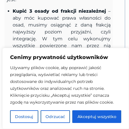
Kupić 3 osady od frakcji niezależnej
–
aby móc kupować prawa własności do
osad, musimy osiągnąć z daną frakcją
najwyższy poziom przyjaźni, czyli
integrację. W tym celu wykonujmy
wszystkie powierzone nam przez nią
misje, zgadzajmy się na żądania oddania
Cenimy prywatność użytkowników
surowców oraz w razie nadwyżki punktów
wpływów, handlujmy z nią. Kiedy
Używamy plików cookie, aby poprawić jakość
osiągniemy już wymagany poziom
przeglądania, wyświetlać reklamy lub treści
„integracja”, należy założyć kolonie w
dostosowane do indywidualnych potrzeb
pobliżu osady frakcji niezależnej i
użytkowników oraz analizować ruch na stronie.
odczekać kilka tur, kiedy będzie mogła
Kliknięcie przycisku „Akceptuj wszystkie” oznacza
przyłączyć nowy sektor. Wtedy klikamy na
zgodę na wykorzystywanie przez nas plików cookie.
centrum osady danej frakcji,
przechodzimy do menu handlu i
Dostosuj
Odrzucać
Akceptuj wszystko
wybieramy „Poproś o prawa własności”.
Robimy tak z 3 osadami. Uwaga – nie na