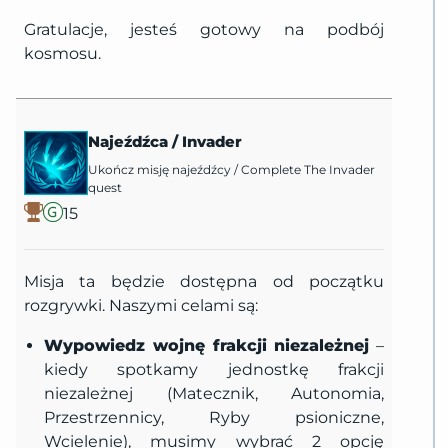
Gratulacje, jesteś gotowy na podbój
kosmosu.
Najeźdźca
/
Invader
Ukończ misję najeźdźcy
/
Complete The Invader
quest
15
Misja ta będzie dostępna od początku
rozgrywki. Naszymi celami są:
Wypowiedz wojnę frakcji niezależnej
–
kiedy spotkamy jednostkę frakcji
niezależnej (Matecznik, Autonomia,
Przestrzennicy, Ryby psioniczne,
Wcielenie), musimy wybrać 2 opcję