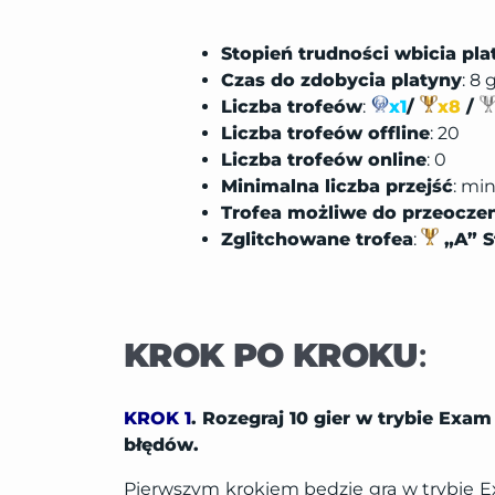
Stopień trudności wbicia pla
Czas do zdobycia platyny
: 8
Liczba trofeów
:
x1
/
x8
/
Liczba trofeów offline
: 20
Liczba trofeów online
: 0
Minimalna liczba przejść
: mi
Trofea możliwe do przeocze
Zglitchowane trofea
:
„A” S
KROK PO KROKU
:
KROK 1
. Rozegraj 10 gier w trybie Exam
błędów.
Pierwszym krokiem będzie gra w trybie Exa