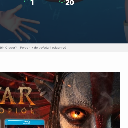
1
20
th Grader? – Poradnik do trofeów i osiągnięć