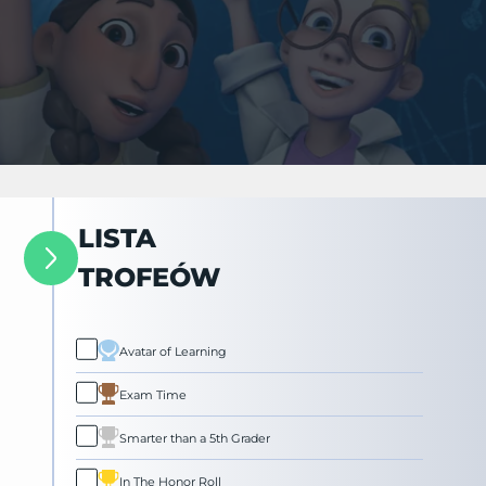
LISTA
TROFEÓW
Avatar of Learning
Exam Time
Smarter than a 5th Grader
In The Honor Roll