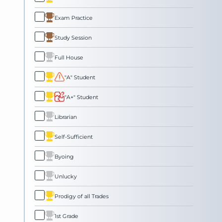
Exam Practice
Study Session
Full House
"A" Student
"A+" Student
Librarian
Self-Sufficient
Byoing
Unlucky
Prodigy of all Trades
1st Grade