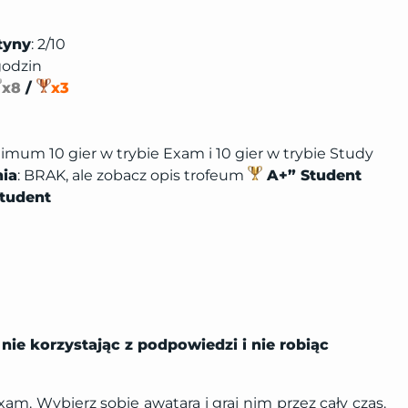
tyny
: 2/10
 godzin
x8
/
x3
nimum 10 gier w trybie Exam i 10 gier w trybie Study
nia
: BRAK, ale zobacz opis trofeum
A+” Student
tudent
 nie korzystając z podpowiedzi i nie robiąc
m. Wybierz sobie awatara i graj nim przez cały czas.