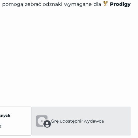
i pomogą zebrać odznaki wymagane dla
Prodigy
snych
Grę udostępnił wydawca
!