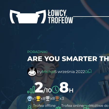
PORADNIKI
ARE YOU SMARTER TH
by
Michał
5 września 2022
0
2
8
/10
H
x1
x8
x8
x3
Trofea offline
Trofea online
Możliwe do