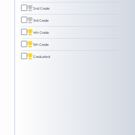
2nd Grade
3rd Grade
4th Grade
5th Grade
Graduated