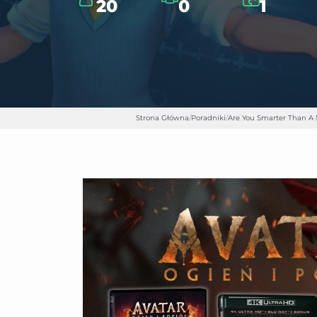
20
0
1
Strona Główna
/
Poradniki
/
Are You Smarter Than A 5