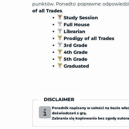
punktów. Ponadto poprawne odpowiedz
of all Trades
.
Study Session
Full House
Librarian
Prodigy of all Trades
3rd Grade
4th Grade
5th Grade
Graduated
DISCLAIMER
Poradnik napisany w całości na bazie wła
doświadczeń z grą.
Zabrania się kopiowania bez zgody autora