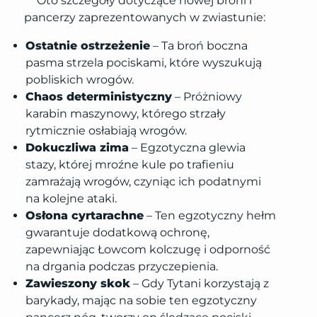
Oto szczegóły dotyczące nowej broni i
pancerzy zaprezentowanych w zwiastunie:
Ostatnie ostrzeżenie
– Ta broń boczna
pasma strzela pociskami, które wyszukują
pobliskich wrogów.
Chaos deterministyczny
– Próżniowy
karabin maszynowy, którego strzały
rytmicznie osłabiają wrogów.
Dokuczliwa zima
– Egzotyczna glewia
stazy, której mroźne kule po trafieniu
zamrażają wrogów, czyniąc ich podatnymi
na kolejne ataki.
Osłona cyrtarachne
– Ten egzotyczny hełm
gwarantuje dodatkową ochronę,
zapewniając Łowcom kolczugę i odporność
na drgania podczas przyczepienia.
Zawieszony skok
– Gdy Tytani korzystają z
barykady, mając na sobie ten egzotyczny