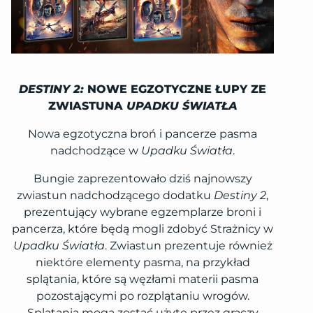
DESTINY 2:
NOWE EGZOTYCZNE ŁUPY ZE
ZWIASTUNA
UPADKU ŚWIATŁA
Nowa egzotyczna broń i pancerze pasma
nadchodzące w
Upadku Światła
.
Bungie zaprezentowało dziś najnowszy
zwiastun nadchodzącego dodatku
Destiny 2
,
prezentujący wybrane egzemplarze broni i
pancerza, które będą mogli zdobyć Strażnicy w
Upadku Światła
. Zwiastun prezentuje również
niektóre elementy pasma, na przykład
splątania, które są węzłami materii pasma
pozostającymi po rozplątaniu wrogów.
Splątania mogą zostać użyte przez graczy