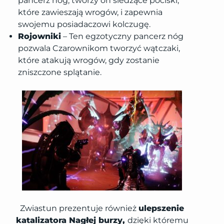
pancerz nóg, tworzy on śledzące pociski,
które zawieszają wrogów, i zapewnia
swojemu posiadaczowi kolczugę.
Rojowniki
– Ten egzotyczny pancerz nóg
pozwala Czarownikom tworzyć wątczaki,
które atakują wrogów, gdy zostanie
zniszczone splątanie.
Zwiastun prezentuje również
ulepszenie
katalizatora Nagłej burzy,
dzięki któremu