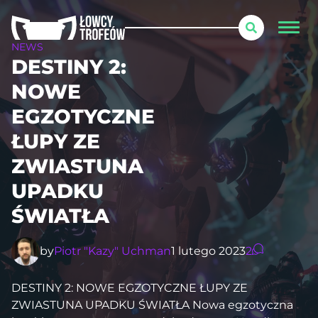
NEWS
DESTINY 2:
NOWE
EGZOTYCZNE
ŁUPY ZE
ZWIASTUNA
UPADKU
ŚWIATŁA
by
Piotr "Kazy" Uchman
1 lutego 2023
2
DESTINY 2: NOWE EGZOTYCZNE ŁUPY ZE
ZWIASTUNA UPADKU ŚWIATŁA Nowa egzotyczna