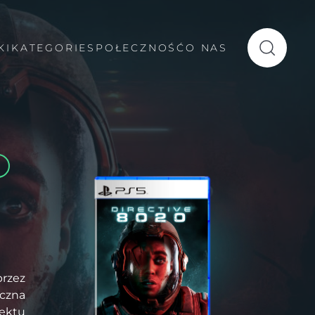
KI
KATEGORIE
SPOŁECZNOŚĆ
O NAS
przez
czna
jektu