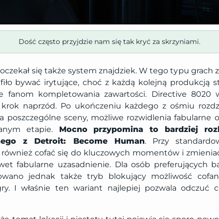
Dość często przyjdzie nam się tak kryć za skrzyniami.
czekał się także system znajdziek. W tego typu grach z
iło bywać irytujące, choć z każdą kolejną produkcją st
ie fanom kompletowania zawartości. Directive 802
krok naprzód. Po ukończeniu każdego z ośmiu rozdz
a poszczególne sceny, możliwe rozwidlenia fabularne or
anym etapie.
Mocno przypomina to bardziej roz
anego z Detroit: Become Human
. Przy standardo
również cofać się do kluczowych momentów i zmieniać
wet fabularne uzasadnienie. Dla osób preferujących b
towano jednak także tryb blokujący możliwość cofa
ry. I właśnie ten wariant najlepiej pozwala odczuć 