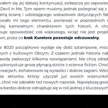
wałem się jej dalszej kontynuacji, zwłaszcza po zapowie
e Devil in Me. Tym razem musimy jednak pożegnać się 
artą ścianę i udzielającego wskazówek dotyczących fa
kowało mi tego elementu, ponieważ w poprzednich o
ziej kameralnym charakterem tych historii. A ch
uje opowiedzieć coś większego, wciąż nie jest proj
awn, przez co
brak Kuratora pozostaje odczuwalny
.
ive 8020 początkowo wydaje się dość sztampowe, mocn
ych z kultowym Obcym. Z czasem jednak historia nab
rawdę zaskoczyć kilkoma rozwiązaniami. Nie chcę zdrad
ykorzystuje grozę płynącą stricte z science fiction. Ch
eacjach, bohaterowie są wyraziści i dobrze zagrani. Wśr
ze aktorów, którzy użyczali już swoich wizerun
 choć nie zabrakło też nowych nazwisk. Największą gwia
a bardzo dobrze odnajduje się w roli jednej z kluczowych 