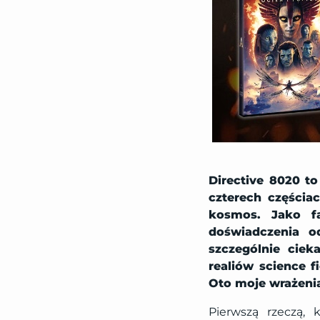
Directive 8020 t
czterech częścia
kosmos. Jako f
doświadczenia od
szczególnie ciek
realiów science f
Oto moje wrażeni
Pierwszą rzeczą,