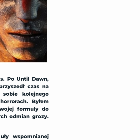
s. Po Until Dawn,
przyszedł czas na
sobie kolejnego
 horrorach. Byłem
swojej formuły do
nych odmian grozy.
muły wspomnianej