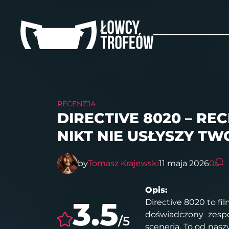
RECENZJA
DIRECTIVE 8020 – RE
NIKT NIE USŁYSZY TW
by
Tomasz Krajewski
11 maja 2026
0
Opis:
3.5
Directive 8020 to f
doświadczony zesp
/5
sceneria. To od naszy