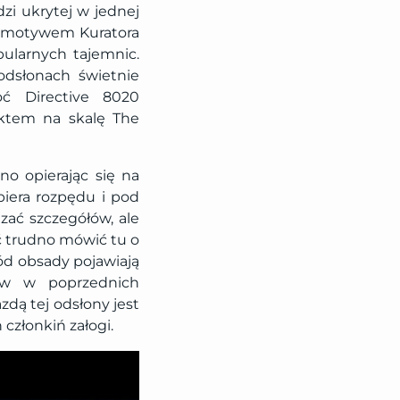
dzi ukrytej w jednej
z motywem Kuratora
bularnych tajemnic.
dsłonach świetnie
oć Directive 8020
ektem na skalę The
o opierając się na
iera rozpędu i pod
zać szczegółów, ale
oć trudno mówić tu o
ód obsady pojawiają
ków w poprzednich
zdą tej odsłony jest
członkiń załogi.