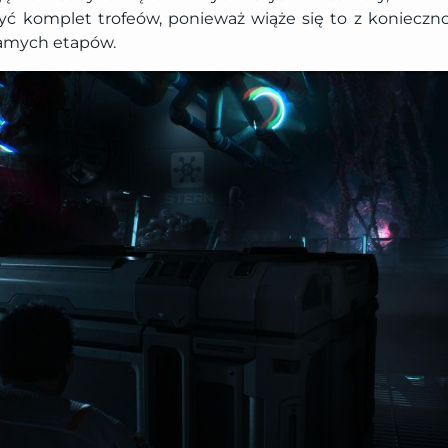
yć komplet trofeów, ponieważ wiąże się to z konieczn
samych etapów.