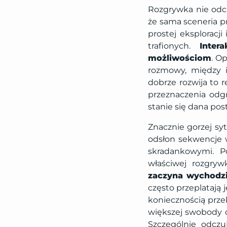
Rozgrywka nie odc
że sama sceneria p
prostej eksploracji
trafionych.
Inter
możliwościom
. O
rozmowy, między i
dobrze rozwija to 
przeznaczenia odgr
stanie się dana po
Znacznie gorzej sy
odsłon sekwencje 
skradankowymi. P
właściwej rozgry
zaczyna wychodzi
często przeplatają
koniecznością prze
większej swobody d
Szczególnie odczu