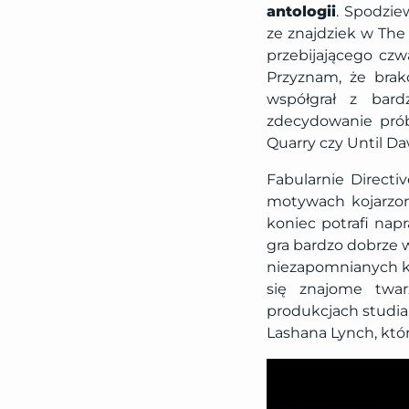
antologii
. Spodzie
ze znajdziek w Th
przebijającego czw
Przyznam, że bra
współgrał z bard
zdecydowanie prób
Quarry czy Until D
Fabularnie Direct
motywach kojarzon
koniec potrafi nap
gra bardzo dobrze w
niezapomnianych kr
się znajome twar
produkcjach studia,
Lashana Lynch, któr