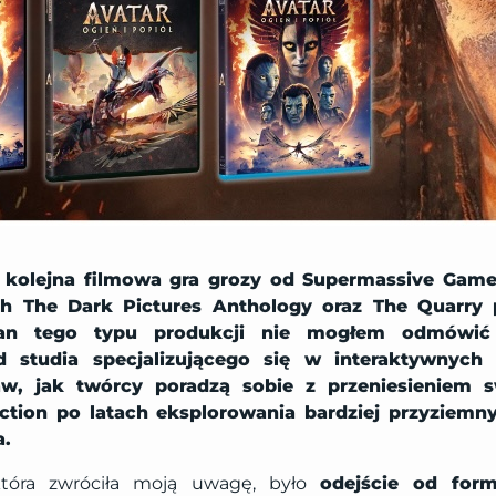
o kolejna filmowa gra grozy od Supermassive Game
ch The Dark Pictures Anthology oraz The Quarry 
an tego typu produkcji nie mogłem odmówić 
 studia specjalizującego się w interaktywnych
aw, jak twórcy poradzą sobie z przeniesieniem 
iction po latach eksplorowania bardziej przyziem
a.
 która zwróciła moją uwagę, było
odejście od for