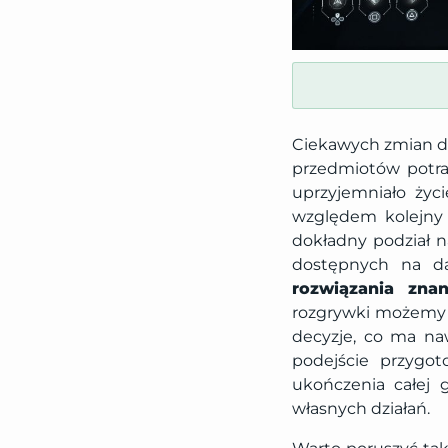
Ciekawych zmian do
przedmiotów potraf
uprzyjemniało życ
względem kolejny 
dokładny podział n
dostępnych na d
rozwiązania zn
rozgrywki możemy 
decyzje, co ma na
podejście przygo
ukończenia całej g
własnych działań.