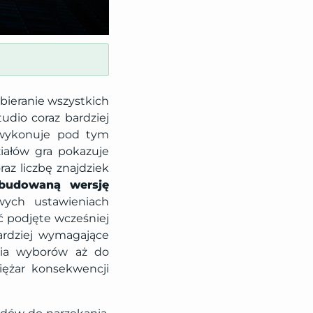
bieranie wszystkich
udio coraz bardziej
0 wykonuje pod tym
iałów gra pokazuje
az liczbę znajdziek
budowaną wersję
wych ustawieniach
 podjęte wcześniej
ardziej wymagające
nia wyborów aż do
ciężar konsekwencji