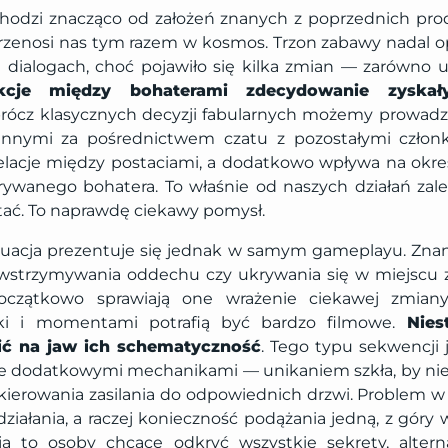
hodzi znacząco od założeń znanych z poprzednich prod
rzenosi nas tym razem w kosmos. Trzon zabawy nadal op
 i dialogach, choć pojawiło się kilka zmian — zarówno 
akcje między bohaterami zdecydowanie zyska
prócz klasycznych decyzji fabularnych możemy prowadz
nnymi za pośrednictwem czatu z pozostałymi członk
relacje między postaciami, a dodatkowo wpływa na okr
ywanego bohatera. To właśnie od naszych działań zale
stać. To naprawdę ciekawy pomysł.
tuacja prezentuje się jednak w samym gameplayu. Zna
wstrzymywania oddechu czy ukrywania się w miejscu 
oczątkowo sprawiają one wrażenie ciekawej zmiany,
wki i momentami potrafią być bardzo filmowe.
Nies
ć na jaw ich schematyczność
. Tego typu sekwencji 
 je dodatkowymi mechanikami — unikaniem szkła, by nie 
kierowania zasilania do odpowiednich drzwi. Problem w 
ziałania, a raczej konieczność podążania jedną, z góry 
ją to osoby chcące odkryć wszystkie sekrety, alter