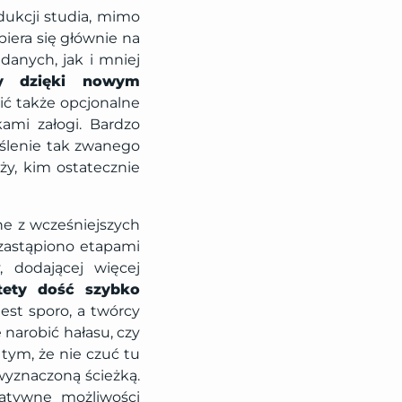
ukcji studia, mimo
iera się głównie na
udanych, jak i mniej
ły dzięki nowym
ić także opcjonalne
ami załogi. Bardzo
eślenie tak zwanego
ży, kim ostatecznie
ne z wcześniejszych
zastąpiono etapami
 dodającej więcej
tety dość szybko
jest sporo, a twórcy
narobić hałasu, czy
tym, że nie czuć tu
wyznaczoną ścieżką.
natywne możliwości