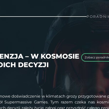
PORADNI
CENZJA – W KOSMOSIE
Zobacz poradnik
OICH DECYZJI
ilmowe doświadczenie w klimatach grozy przygotowane 
ół
Supermassive Games. Tym razem czeka nas kosmi
ch decyzji zależy życie załogi oraz przyszłość całego pro