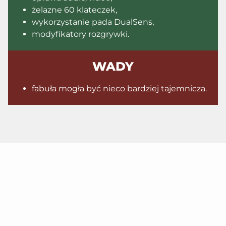
żelazne 60 klateczek,
wykorzystanie pada DualSens,
modyfikatory rozgrywki.
WADY
fabuła mogła być nieco bardziej tajemnicza.