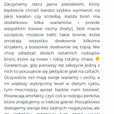
Zaczynamy rzecz jasna pistoletem, który
będziecie chcieli bardzo szybko wymienić na
jakiś karabin czy strzelbę. Każda broń ma
dodatkowo kilka wariantów i przede
wszystkim losowe cechy (traity). Jeśli macie
szczęście, możecie trafić takie bronie, która
zmiatają wszystko dosłownie kilkoma
strzałami, a bossowie dosłownie się topią. Nie
chcę zdradzać dwóch ostatnich rodzajów
broni, które są nowe i robią totalny chaos
Gwarantuje, gdy pierwszy raz założycie jedną z
nich to poczujecie się jakbyście grali na czitach.
Oczywiście też mają swoje warianty i cechy, a
im większy wykręcimy level w danym cyklu,
tym mocniejszy sprzęt będzie nam losować.
Powracają artefakty, czyli coś w rodzaju perków,
które znajdujemy w trakcie granie. Początkowo
dostajemy wersje bez żadnych negatywów, ale