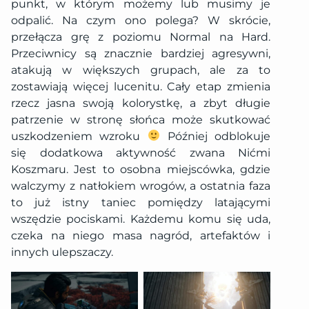
punkt, w którym możemy lub musimy je
odpalić. Na czym ono polega? W skrócie,
przełącza grę z poziomu Normal na Hard.
Przeciwnicy są znacznie bardziej agresywni,
atakują w większych grupach, ale za to
zostawiają więcej lucenitu. Cały etap zmienia
rzecz jasna swoją kolorystkę, a zbyt długie
patrzenie w stronę słońca może skutkować
uszkodzeniem wzroku
Później odblokuje
się dodatkowa aktywność zwana Nićmi
Koszmaru. Jest to osobna miejscówka, gdzie
walczymy z natłokiem wrogów, a ostatnia faza
to już istny taniec pomiędzy latającymi
wszędzie pociskami. Każdemu komu się uda,
czeka na niego masa nagród, artefaktów i
innych ulepszaczy.