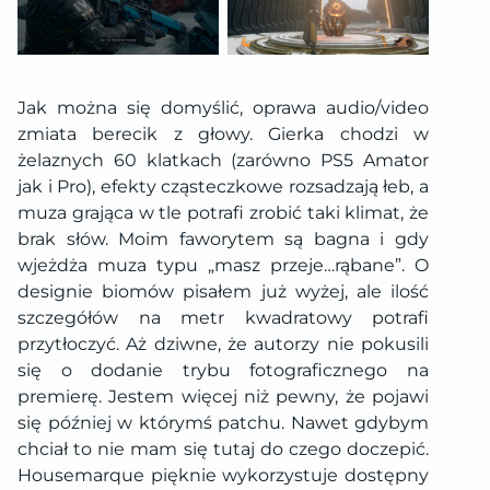
Jak można się domyślić, oprawa audio/video
zmiata berecik z głowy. Gierka chodzi w
żelaznych 60 klatkach (zarówno PS5 Amator
jak i Pro), efekty cząsteczkowe rozsadzają łeb, a
muza grająca w tle potrafi zrobić taki klimat, że
brak słów. Moim faworytem są bagna i gdy
wjeżdża muza typu „masz przeje…rąbane”. O
designie biomów pisałem już wyżej, ale ilość
szczegółów na metr kwadratowy potrafi
przytłoczyć. Aż dziwne, że autorzy nie pokusili
się o dodanie trybu fotograficznego na
premierę. Jestem więcej niż pewny, że pojawi
się później w którymś patchu. Nawet gdybym
chciał to nie mam się tutaj do czego doczepić.
Housemarque pięknie wykorzystuje dostępny