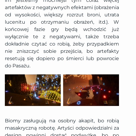
im jesteśmy mocniejsi tym coraz więcej
artefaktów z negatywnych efektami (obrażenia
od wysokości, większy rozrzut broni, utrata
lucenitu po otrzymaniu obrażeń, itd.). W
końcowej fazie gry będą wchodzić już
wyłącznie te z negatywami, także trzeba
dokładnie czytać co robią, żeby przypadkiem
nie zniszczyć sobie przejścia, bo artefakty
resetują się dopiero po śmierci lub powrocie
do Pasażu.
Biomy zasługują na osobny akapit, bo robią
masakryczną robotę. Artyści odpowiedzialni za
design powinni dostać podwyżkę, bo po