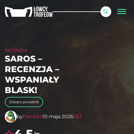
RECENZJA
SAROS –
RECENZJA –
WSPANIAŁY
BLASK!
Zobacz poradnik
by
Patricko
10 maja 2026
0
4.5