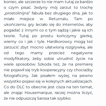
koniec, ale szczerze to nie mam tutaj za bardzo
o czym pisać. Jedyny mój zarzut to trochę
„prostolinijna” fabuła bez drugiego dna, jak to
miało miejsce w Returnalu. Tam po
ukończeniu gry leciało się do internetów, aby
pogadać z innymi co o tym sądzą i jakie są ich
teorie. Tutaj po prostu kończymy gierkę,
wiemy co i jak i tyle. Hardkorowcy mogą też
zarzucić zbyt mocno ułatwioną rozgrywkę, ale
od tego mamy przecież negatywne
modyfikatory, żeby sobie utrudnić życie na
wiele sposobów. Szkoda też, że na premierę
nie pojawił się tryb kooperacyjny czy chociażby
fotograficzny. Jak pisałem wyżej, na pewno
wszystko pojawi się w kolejnych aktualizacjach.
Co do DLC to obecnie jest cisza na ten temat,
ale znając Housemarque, raczej można liczyć,
że nie odpuszczą Sarosa tak szybko.