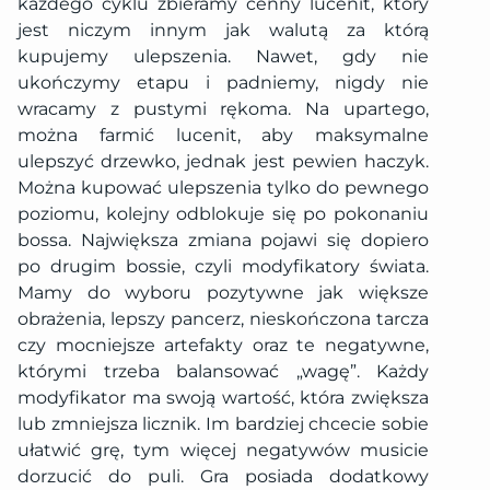
każdego cyklu zbieramy cenny lucenit, który
jest niczym innym jak walutą za którą
kupujemy ulepszenia. Nawet, gdy nie
ukończymy etapu i padniemy, nigdy nie
wracamy z pustymi rękoma. Na upartego,
można farmić lucenit, aby maksymalne
ulepszyć drzewko, jednak jest pewien haczyk.
Można kupować ulepszenia tylko do pewnego
poziomu, kolejny odblokuje się po pokonaniu
bossa. Największa zmiana pojawi się dopiero
po drugim bossie, czyli modyfikatory świata.
Mamy do wyboru pozytywne jak większe
obrażenia, lepszy pancerz, nieskończona tarcza
czy mocniejsze artefakty oraz te negatywne,
którymi trzeba balansować „wagę”. Każdy
modyfikator ma swoją wartość, która zwiększa
lub zmniejsza licznik. Im bardziej chcecie sobie
ułatwić grę, tym więcej negatywów musicie
dorzucić do puli. Gra posiada dodatkowy