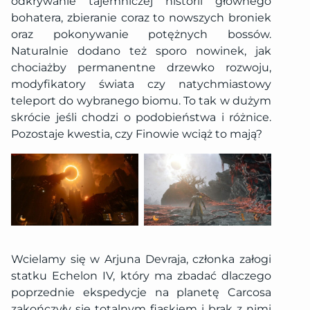
odkrywanie tajemniczej historii głównego
bohatera, zbieranie coraz to nowszych broniek
oraz pokonywanie potężnych bossów.
Naturalnie dodano też sporo nowinek, jak
chociażby permanentne drzewko rozwoju,
modyfikatory świata czy natychmiastowy
teleport do wybranego biomu. To tak w dużym
skrócie jeśli chodzi o podobieństwa i różnice.
Pozostaje kwestia, czy Finowie wciąż to mają?
Wcielamy się w Arjuna Devraja, członka załogi
statku Echelon IV, który ma zbadać dlaczego
poprzednie ekspedycje na planetę Carcosa
zakończyły się totalnym fiaskiem i brak z nimi