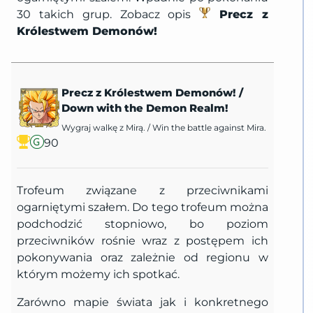
30 takich grup. Zobacz opis
Precz z
Królestwem Demonów!
Precz z Królestwem Demonów!
/
Down with the Demon Realm!
Wygraj walkę z Mirą.
/
Win the battle against Mira.
90
Trofeum związane z przeciwnikami
ogarniętymi szałem. Do tego trofeum można
podchodzić stopniowo, bo poziom
przeciwników rośnie wraz z postępem ich
pokonywania oraz zależnie od regionu w
którym możemy ich spotkać.
Zarówno mapie świata jak i konkretnego