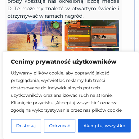
próby kosztuje nas określoną liczbę medali
D. Te możemy znaleźć w otwartym świecie i
otrzymywać w ramach nagród.
Poligon to
Zaliczone wyzwania
Cenimy prywatność użytkowników
charakterystyczna
są oznaczane
Używamy plików cookie, aby poprawić jakość
niebieska aura.
gwiazdką.
przeglądania, wyświetlać reklamy lub treści
dostosowane do indywidualnych potrzeb
użytkowników oraz analizować ruch na stronie.
Kliknięcie przycisku „Akceptuj wszystkie” oznacza
zgodę na wykorzystywanie przez nas plików cookie.
Twardzielstwo na poziomie
/
Tough
Enough
Dostosuj
Odrzucać
Akceptuj wszystko
Ukończ na sali ćwiczeń wyzwanie 10 poziomu.
/
Complete a Level 10 challenge in the Training