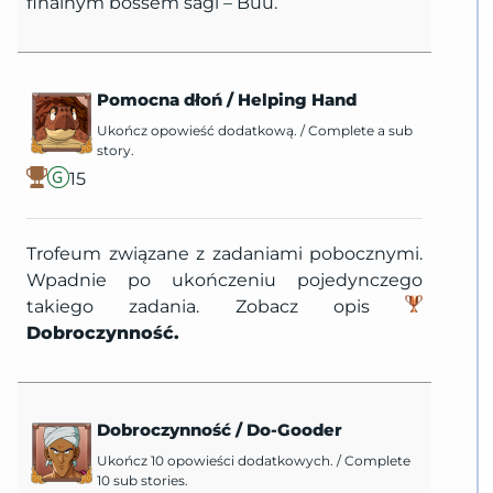
finalnym bossem sagi – Buu.
Pomocna dłoń
/
Helping Hand
Ukończ opowieść dodatkową.
/
Complete a sub
story.
15
Trofeum związane z zadaniami pobocznymi.
Wpadnie po ukończeniu pojedynczego
takiego zadania. Zobacz opis
Dobroczynność.
Dobroczynność
/
Do-Gooder
Ukończ 10 opowieści dodatkowych.
/
Complete
10 sub stories.