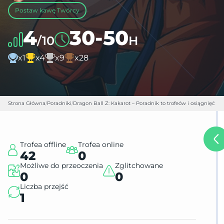
Postaw kawę Twórcy
4
30-50
/10
H
x1
x4
x9
x28
Strona Główna
/
Poradniki
/
Dragon Ball Z: Kakarot – Poradnik to trofeów i osiągnięć
Trofea offline
Trofea online
42
0
Możliwe do przeoczenia
Zglitchowane
0
0
Liczba przejść
1