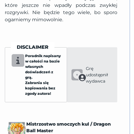
które jeszcze nie wpadły podczas zwykłej
rozgrywki. Nie będzie tego wiele, bo sporo
ogarniemy mimowolnie.
DISCLAIMER
Poradnik napisany
w całości na bazie
własnych
Grę
doświadczeń z
udostępnił
grą.
wydawca
Zabrania się
kopiowania bez
zgody autora!
Mistrzostwo smoczych kul
/
Dragon
Ball Master