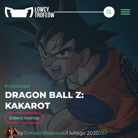
PORADNIKI
DRAGON BALL Z:
KAKAROT
Zobacz recenzję
by
Tomasz Krajewski
1 lutego 2020
2