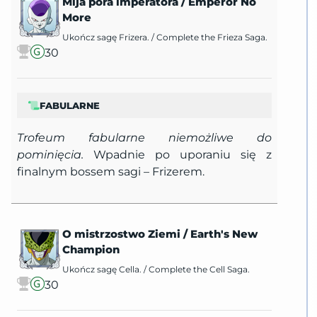
Mija pora imperatora
/
Emperor No
More
Ukończ sagę Frizera.
/
Complete the Frieza Saga.
30
FABULARNE
Trofeum fabularne niemożliwe do
pominięcia.
Wpadnie po uporaniu się z
finalnym bossem sagi – Frizerem.
O mistrzostwo Ziemi
/
Earth's New
Champion
Ukończ sagę Cella.
/
Complete the Cell Saga.
30