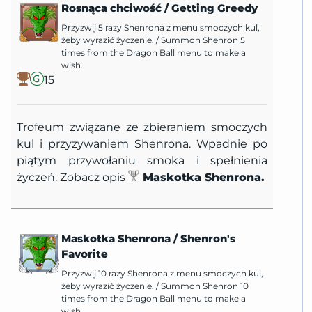
Rosnąca chciwość
/
Getting Greedy
Przyzwij 5 razy Shenrona z menu smoczych kul,
żeby wyrazić życzenie.
/
Summon Shenron 5
times from the Dragon Ball menu to make a
wish.
15
Trofeum związane ze zbieraniem smoczych
kul i przyzywaniem Shenrona. Wpadnie po
piątym przywołaniu smoka i spełnienia
życzeń. Zobacz opis
Maskotka Shenrona.
Maskotka Shenrona
/
Shenron's
Favorite
Przyzwij 10 razy Shenrona z menu smoczych kul,
żeby wyrazić życzenie.
/
Summon Shenron 10
times from the Dragon Ball menu to make a
wish.