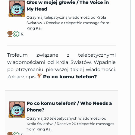
Głos w mojej głowie
/
The Voice in
My Head
Otrzymaj telepatyczną wiadomość od Króla
Światów.
/
Receive a telepathic message from
King Kai.
15
Trofeum związane z telepatycznymi
wiadomościami od Króla Światów. Wpadnie
po otrzymaniu pierwszej takiej wiadomości.
Zobacz opis
Po co komu telefon?
Po co komu telefon?
/
Who Needs a
Phone?
Otrzymaj 20 telepatycznych wiadomości od
Króla Światów.
/
Receive 20 telepathic messages
from King Kai.