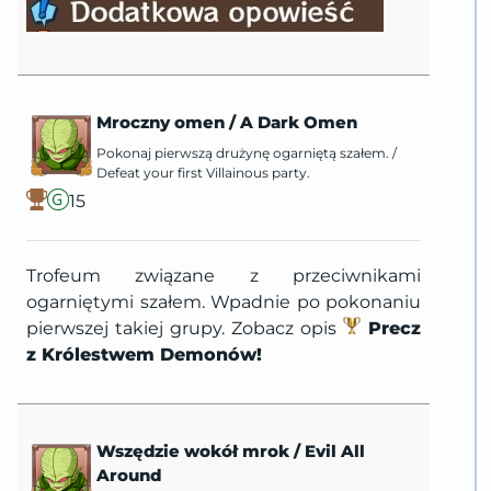
Mroczny omen
/
A Dark Omen
Pokonaj pierwszą drużynę ogarniętą szałem.
/
Defeat your first Villainous party.
15
Trofeum związane z przeciwnikami
ogarniętymi szałem. Wpadnie po pokonaniu
pierwszej takiej grupy. Zobacz opis
Precz
z Królestwem Demonów!
Wszędzie wokół mrok
/
Evil All
Around