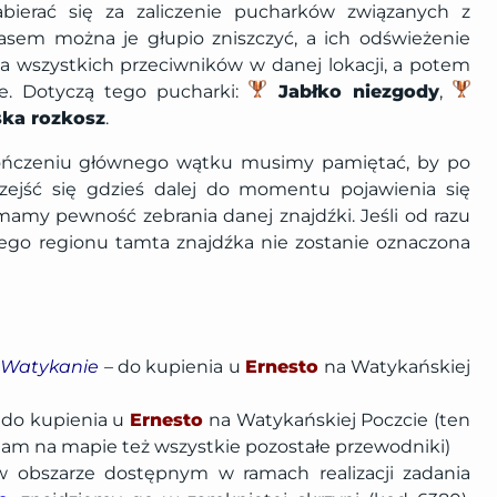
ierać się za zaliczenie pucharków związanych z
zasem można je głupio zniszczyć, a ich odświeżenie
 wszystkich przeciwników w danej lokacji, a potem
e. Dotyczą tego pucharki:
Jabłko niezgody
,
ka rozkosz
.
kończeniu głównego wątku musimy pamiętać, by po
zejść się gdzieś dalej do momentu pojawienia się
amy pewność zebrania danej znajdźki. Jeśli od razu
nego regionu tamta znajdźka nie zostanie oznaczona
w Watykanie
– do kupienia u
Ernesto
na Watykańskiej
 do kupienia u
Ernesto
na Watykańskiej Poczcie (ten
am na mapie też wszystkie pozostałe przewodniki)
 obszarze dostępnym w ramach realizacji zadania