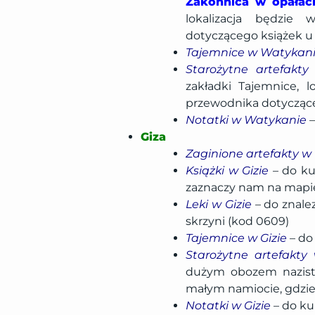
Zakonnica w opałac
lokalizacja będzie
dotyczącego książek 
Tajemnice w Watykan
Starożytne artefakt
zakładki Tajemnice, 
przewodnika dotycząc
Notatki w Watykanie
–
Giza
Zaginione artefakty w 
Książki w Gizie
– do ku
zaznaczy nam na mapie
Leki w Gizie
– do znale
skrzyni (kod 0609)
Tajemnice w Gizie
– do
Starożytne artefakty 
dużym obozem nazistó
małym namiocie, gdzie 
Notatki w Gizie
– do ku