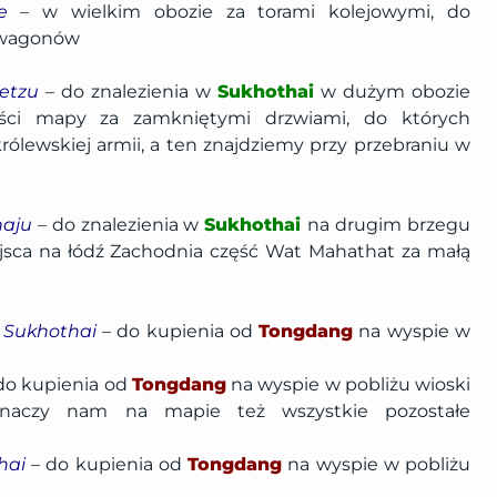
e
– w wielkim obozie za torami kolejowymi, do
z wagonów
etzu
– do znalezienia w
Sukhothai
w dużym obozie
ści mapy za zamkniętymi drzwiami, do których
ólewskiej armii, a ten znajdziemy przy przebraniu w
haju
– do znalezienia w
Sukhothai
na drugim brzegu
jsca na łódź Zachodnia część Wat Mahathat za małą
 Sukhothai
– do kupienia od
Tongdang
na wyspie w
do kupienia od
Tongdang
na wyspie w pobliżu wioski
znaczy nam na mapie też wszystkie pozostałe
hai
– do kupienia od
Tongdang
na wyspie w pobliżu