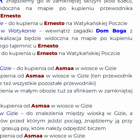
h
, znajdziemy go w zamkniętej skrzyni (kod 6380),
 widoczna na mapie po kupieniu przewodnika
u
Ernesto
ie
– do kupienia u
Ernesto
na Watykańskiej Poczcie
y w Watykanie
– wewnątrz zagadki
Dom Boga
z
lokalizacja będzie widoczna na mapie po kupieniu
ego tajemnic u
Ernesto
 do kupienia u
Ernesto
na Watykańskiej Poczcie
Gizie
– do kupienia od
Asmaa
w wiosce w Gizie
pienia od
Asmaa
w wiosce w Gizie (ten przewodnik
 też wszystkie pozostałe przewodniki)
zienia w małym obozie tuż za sfinksem w zamkniętej
 kupienia od
Asmaa
w wiosce w Gizie
w Gizie
– do znalezienia między wioską w Gizie, a
w przed którym jeździ pociąg, znajdziemy ją przy
grasują psy, które należy odpędzić biczem
pienia od
Asmaa
w wiosce w Gizie