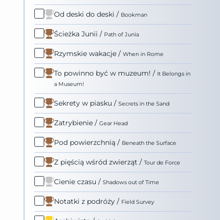
Od deski do deski
/
Bookman
Ścieżka Junii
/
Path of Junia
Rzymskie wakacje
/
When in Rome
To powinno być w muzeum!
/
It Belongs in
a Museum!
Sekrety w piasku
/
Secrets in the Sand
Zatrybienie
/
Gear Head
Pod powierzchnią
/
Beneath the Surface
Z pięścią wśród zwierząt
/
Tour de Force
Cienie czasu
/
Shadows out of Time
Notatki z podróży
/
Field Survey