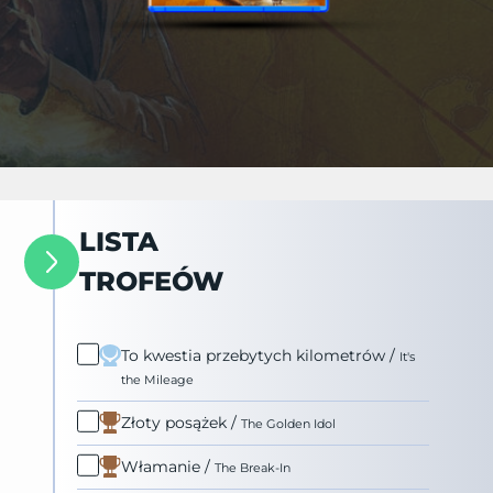
LISTA
TROFEÓW
To kwestia przebytych kilometrów
/
It's
the Mileage
Złoty posążek
/
The Golden Idol
Włamanie
/
The Break-In