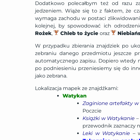
Dodatkowo polecałbym też od razu zab
jedzeniem. Wiąże się to z faktem, że c
wymaga zachodu w postaci zlikwidowania
kolejnej, by spowodować ich odrodzeni
Rożek
,
Chleb to życie
oraz
Niebiańs
W przypadku zbierania znajdziek po u
zebraniu danego przedmiotu jeszcze pr
automatycznego zapisu. Dopiero wtedy m
po podniesieniu przeniesiemy się do in
jako zebrana.
Lokalizacja mapek ze znajdźkami:
Watykan
Zaginione artefakty 
Poczcie
Książki w Watykanie
–
przewodnik zaznaczy n
Leki w Watykanie
– w