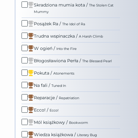
Skradziona mumia kota
/
The Stolen Cat
Mummy
Posążek Ra
/
The Idol of Ra
Trudna wspinaczka
/
A Harsh Climb
W ogień
/
Into the Fire
Błogosławiona Perła
/
The Blessed Pearl
Pokuta
/
Atonements
Na fali
/
Tuned In
Reparacje
/
Repatriation
Ecco!
/
Ecco!
Mól książkowy
/
Bookworm
Wiedza książkowa
/
Literary Bug