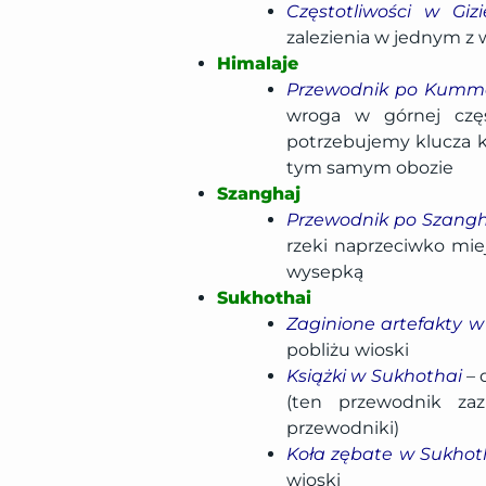
Częstotliwości w Gizi
zalezienia w jednym 
Himalaje
Przewodnik po Kumm
wroga w górnej czę
potrzebujemy klucza kr
tym samym obozie
Szanghaj
Przewodnik po Szang
rzeki naprzeciwko mie
wysepką
Sukhothai
Zaginione artefakty w
pobliżu wioski
Książki w Sukhothai
– 
(ten przewodnik za
przewodniki)
Koła zębate w Sukhot
wioski