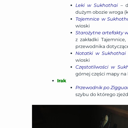
Leki w Sukhothai
– 
dużym obozie wroga (
Tajemnice w Sukhoth
wioski
Starożytne artefakty 
z zakładki Tajemnice,
przewodnika dotycząc
Notatki w Sukhothai
wioski
Częstotliwości w Suk
górnej części mapy n
Irak
Przewodnik po Zigguar
szybu do którego zje