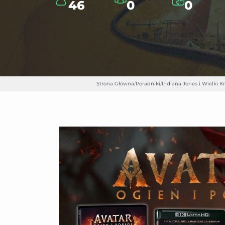
46
0
0
Strona Główna
/
Poradniki
/
Indiana Jones i Wielki K