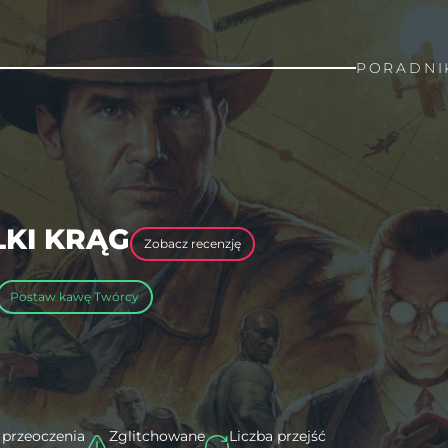
PORADNI
LKI KRĄG
Zobacz recenzję
Postaw kawę Twórcy
 przeoczenia
Zglitchowane
Liczba przejść