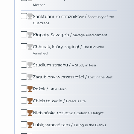
Mother
Sanktuarium strażników
/
Sanctuary of the
Guardians
Kłopoty Savage'a
/
Savage Predicament
Chłopak, który zaginął
/
The Kid Who
Vanished
Studium strachu
/
A Study in Fear
Zagubiony w przeszłości
/
Lost in the Past
Rożek
/
Little Horn
Chleb to życie
/
Bread is Life
Niebiańska rozkosz
/
Celestial Delight
Lubię wracać tam
/
Filling in the Blanks