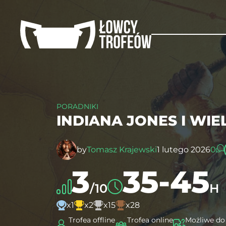
PORADNIKI
INDIANA JONES I WIE
by
Tomasz Krajewski
1 lutego 2026
0
3
35-45
/10
H
x1
x2
x15
x28
Trofea offline
Trofea online
Możliwe do