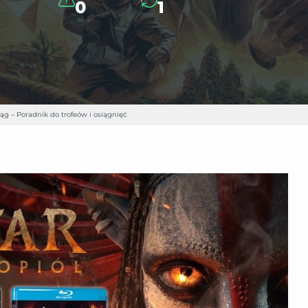
0
1
rąg – Poradnik do trofeów i osiągnięć