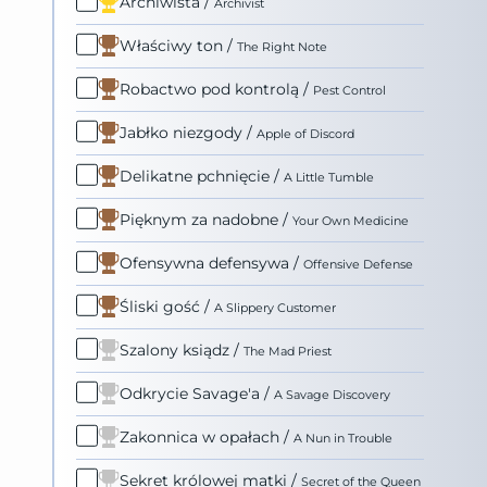
Archiwista
/
Archivist
Właściwy ton
/
The Right Note
Robactwo pod kontrolą
/
Pest Control
Jabłko niezgody
/
Apple of Discord
Delikatne pchnięcie
/
A Little Tumble
Pięknym za nadobne
/
Your Own Medicine
Ofensywna defensywa
/
Offensive Defense
Śliski gość
/
A Slippery Customer
Szalony ksiądz
/
The Mad Priest
Odkrycie Savage'a
/
A Savage Discovery
Zakonnica w opałach
/
A Nun in Trouble
Sekret królowej matki
/
Secret of the Queen