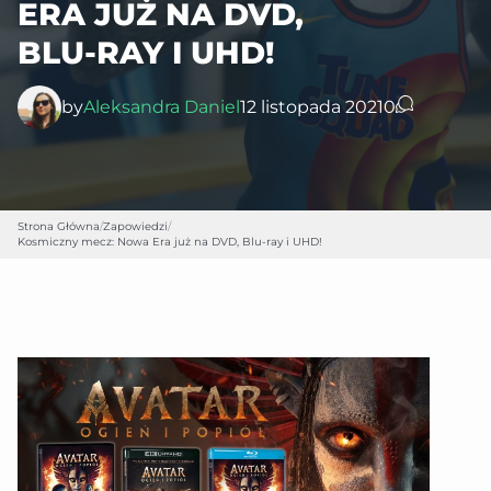
ERA JUŻ NA DVD,
BLU-RAY I UHD!
by
Aleksandra Daniel
12 listopada 2021
0
Strona Główna
/
Zapowiedzi
/
Kosmiczny mecz: Nowa Era już na DVD, Blu-ray i UHD!