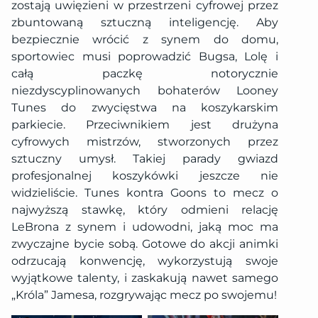
zostają uwięzieni w przestrzeni cyfrowej przez
zbuntowaną sztuczną inteligencję. Aby
bezpiecznie wrócić z synem do domu,
sportowiec musi poprowadzić Bugsa, Lolę i
całą paczkę notorycznie
niezdyscyplinowanych bohaterów Looney
Tunes do zwycięstwa na koszykarskim
parkiecie. Przeciwnikiem jest drużyna
cyfrowych mistrzów, stworzonych przez
sztuczny umysł. Takiej parady gwiazd
profesjonalnej koszykówki jeszcze nie
widzieliście. Tunes kontra Goons to mecz o
najwyższą stawkę, który odmieni relację
LeBrona z synem i udowodni, jaką moc ma
zwyczajne bycie sobą. Gotowe do akcji animki
odrzucają konwencję, wykorzystują swoje
wyjątkowe talenty, i zaskakują nawet samego
„Króla” Jamesa, rozgrywając mecz po swojemu!