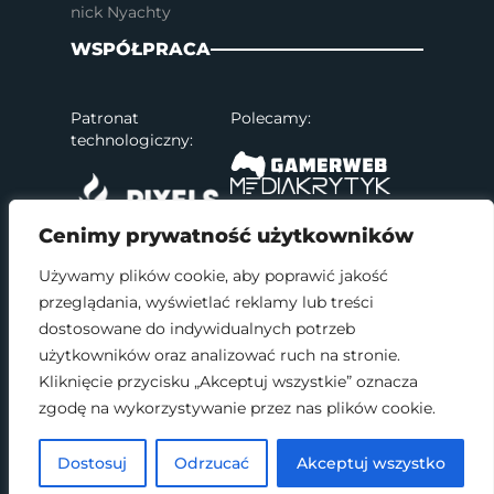
nick Nyachty
WSPÓŁPRACA
Patronat
Polecamy:
technologiczny:
Cenimy prywatność użytkowników
Używamy plików cookie, aby poprawić jakość
przeglądania, wyświetlać reklamy lub treści
SOCIAL MEDIA
dostosowane do indywidualnych potrzeb
użytkowników oraz analizować ruch na stronie.
Kliknięcie przycisku „Akceptuj wszystkie” oznacza
zgodę na wykorzystywanie przez nas plików cookie.
2017 - 2026 © Wszelkie prawa zastrzeżone.
Dostosuj
Odrzucać
Akceptuj wszystko
Polityka prywatności