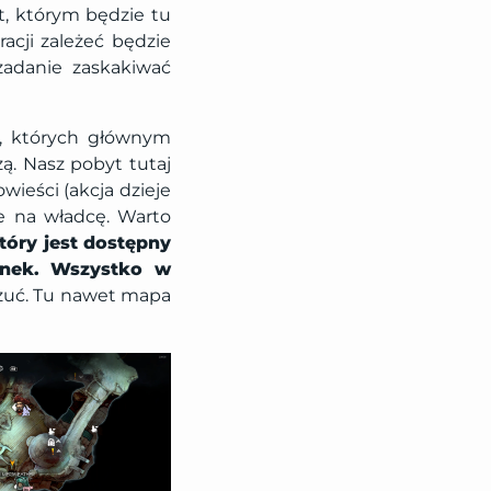
t, którym będzie tu
racji zależeć będzie
 zadanie zaskakiwać
w, których głównym
ą. Nasz pobyt tutaj
ieści (akcja dzieje
je na władcę. Warto
który jest dostępny
cenek. Wszystko w
wczuć. Tu nawet mapa