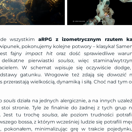
ede wszystkim
aRPG z izometrycznym rzutem k
kwipunek, pokonujemy kolejne potwory – klasyka! Same
Jest fajny
impact hit
oraz dość sprawiedliwe warun
delikatne pierwiastki
soulsa
, więc stamina/wytrzy
acielem. W schemat wpisuje się oczywiście dodge,
odstawy gatunku. Wrogowie też zdają się
dowozić
n
 przerastają wielkością, dynamiką i siłą. Choć nad tym
ło
souls
działa na jednych alergicznie, a na innych uzale
j stoi stronie. Tyle że finalnie do żadnej z tych grup
i. Jest tu trochę
soulsa
, ale poziom trudności potraf
wszego bossa, z którym wcześniej ludzie się potrafili m
), pokonałem, minimalizując grę w trakcie pojedynku