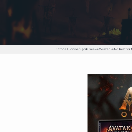
Strona Główna
/
Kącik Geeka
/
Wrażenia
/
No Rest for