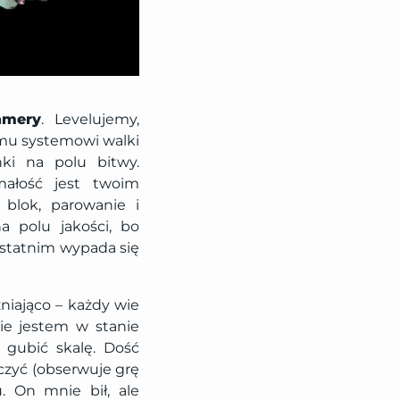
amery
. Levelujemy,
mu systemowi walki
ki na polu bitwy.
małość jest twoim
 blok, parowanie i
a polu jakości, bo
 ostatnim wypada się
żniająco – każdy wie
 nie jestem w stanie
i gubić skalę. Dość
ęczyć (obserwuje grę
. On mnie bił, ale