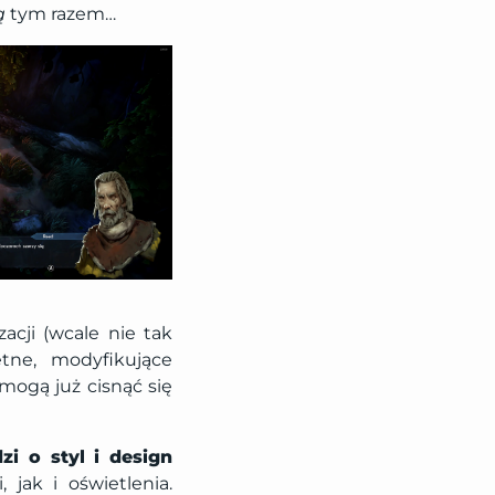
ą
tym razem…
acji (wcale nie tak
tne, modyfikujące
 mogą już cisnąć się
zi o styl i design
 jak i oświetlenia.