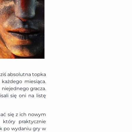
 dziś absolutna topka
 każdego miesiąca.
ą niejednego gracza.
li się oni na listę
nać się z ich nowym
 który praktycznie
rok po wydaniu gry w