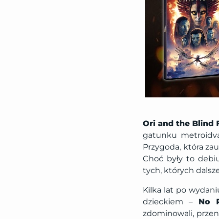
Ori and the Blind 
gatunku metroidva
Przygoda, która zau
Choć były to debiu
tych, których dalsz
Kilka lat po wydan
dzieckiem –
No R
zdominowali, przeni