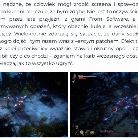
k nędzne, że człowiek mógł zrobić screena i sprawdz
 kuchni, ale czuje, że bym zdążył. Nie jest to oczywiśc
m przez lata przyjaźni z grami From Software, a
ymywanych obrażeń, który obecnie kuleje, a wcześniej
jący. Wielokrotnie zdarzają się sytuacje, że dany
soul
ogło dojść i tym razem wraz z –
entym
patchem. Efekt te
 z kolei przeciwnicy wyraźnie stawiali okrutny opór i 
gubił, czy o co chodzi – zganiam na karb wczesnego dost
wiedzą, jak to wszystko ugryźć.