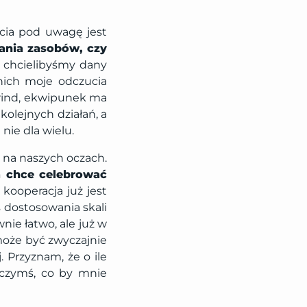
ęcia pod uwagę jest
rania zasobów, czy
k chcielibyśmy dany
nich moje odczucia
rind, ekwipunek ma
kolejnych działań, a
nie dla wielu.
ć na naszych oczach.
 chce celebrować
kooperacja już jest
 dostosowania skali
ie łatwo, ale już w
może być zwyczajnie
. Przyznam, że o ile
t czymś, co by mnie