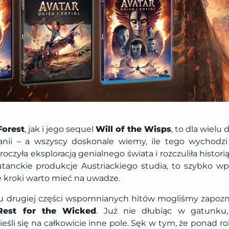
Forest
, jak i jego sequel
Will of the Wisps
, to dla wielu
nii – a wszyscy doskonale wiemy, ile tego wychodzi
roczyła eksploracją genialnego świata i rozczuliła histori
tanckie produkcje Austriackiego studia, to szybko wpisa
e kroki warto mieć na uwadze.
iu drugiej części wspomnianych hitów mogliśmy zapoz
est for the Wicked
. Już nie dłubiąc w gatunku,
eśli się na całkowicie inne pole. Sęk w tym, że ponad 