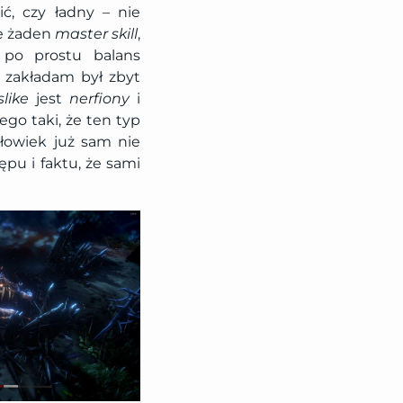
ić, czy ładny – nie
ie żaden
master skill
,
 po prostu balans
 zakładam był zbyt
slike
jest
nerfiony
i
go taki, że ten typ
człowiek już sam nie
ępu i faktu, że sami