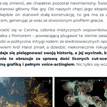
się zmienić, ale charakter pozostał niezmieniony. Świa
stanowi główny filar gry. Od naszych chęci jego eksplo
 będzie on stanowił stałą konstrukcję, to gra ma za
tem, generując je wraz ze stworzonym profilem gracza.
ielić się w Cerima, członka mistycznych wojownikó
lka z Pomorem – powracającą plugawić te ziemie zaraz
dzi w polityczne intrygi rodem ze średniowiecznych opow
owiem król Harol zmarł, a dziedzic niekoniecznie roku
daje się pielęgnować swoją historię, a jej wycinek, 
nie to obrazuje za sprawą dość licznych cut-s
dną grafiką i pełnym voice-actingiem
. Nic tylko się 