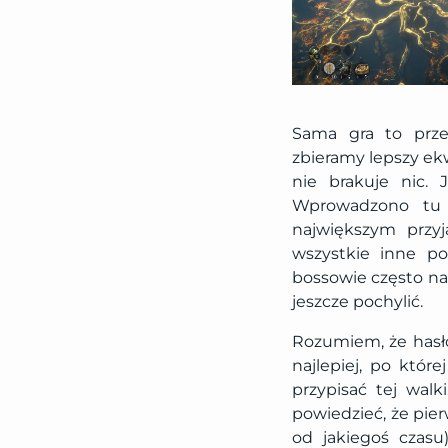
Sama gra to prz
zbieramy lepszy e
nie brakuje nic. 
Wprowadzono tu 
największym przyj
wszystkie inne p
bossowie często nas
jeszcze pochylić.
Rozumiem, że has
najlepiej, po które
przypisać tej walk
powiedzieć, że pier
od jakiegoś czasu