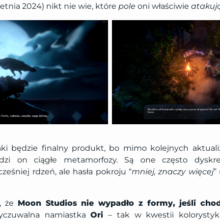
etnia 2024) nikt nie wie, które
pole
oni właściwie
atakuj
jaki będzie finalny produkt, bo mimo kolejnych aktualiz
odzi on ciągłe metamorfozy. Są one często dyskre
eśniej rdzeń, ale hasła pokroju “
mniej, znaczy więcej
”
, że
Moon Studios nie wypadło z formy, jeśli chod
wyczuwalna namiastka
Ori
– tak w kwestii kolorystyki,