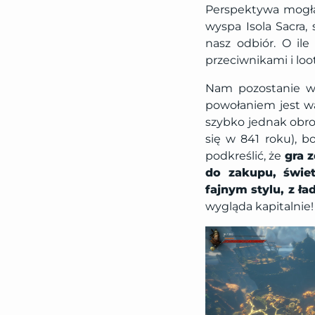
Perspektywa mogła 
wyspa Isola Sacra, 
nasz odbiór. O ile
przeciwnikami i loo
Nam pozostanie wc
powołaniem jest wa
szybko jednak obro
się w 841 roku), b
podkreślić, że
gra z
do zakupu, świet
fajnym stylu, z ła
wygląda kapitalnie!