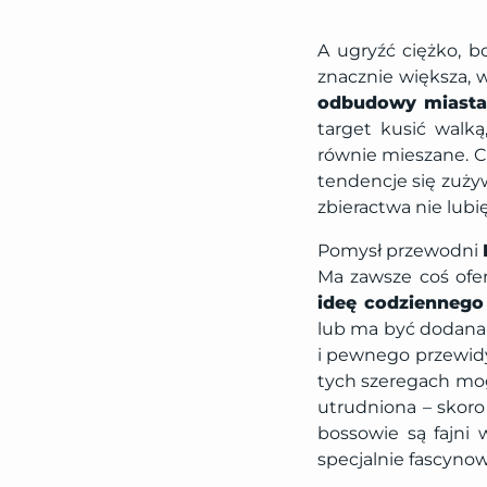
A ugryźć ciężko, b
znacznie większa, 
odbudowy miast
target kusić walk
równie mieszane. 
tendencje się zużyw
zbieractwa nie lubi
Pomysł przewodni
Ma zawsze coś ofer
ideę codziennego
lub ma być dodana 
i pewnego przewidy
tych szeregach mog
utrudniona – skoro 
bossowie są fajni 
specjalnie fascynow