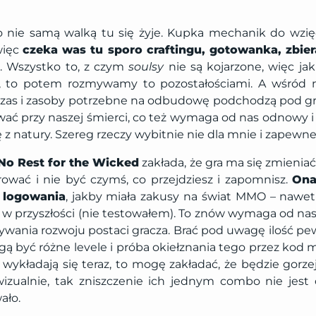
o nie samą walką tu się żyje. Kupka mechanik do wzi
więc
czeka was tu sporo craftingu, gotowanka, zbie
a
. Wszystko to, z czym
soulsy
nie są kojarzone, więc ja
ą, to potem rozmywamy to pozostałościami. A wśród 
Czas i zasoby potrzebne na odbudowę podchodzą pod g
ać przy naszej śmierci, co też wymaga od nas odnowy i 
ę z natury. Szereg rzeczy wybitnie nie dla mnie i zapewne 
No Rest for the Wicked
zakłada, że gra ma się zmienia
ować i nie być czymś, co przejdziesz i zapomnisz.
Ona
 logowania
, jakby miała zakusy na świat MMO – nawet 
w przyszłości (nie testowałem). To znów wymaga od nas
wania rozwoju postaci gracza. Brać pod uwagę ilość pewn
ą być różne levele i próba okiełznania tego przez kod 
wykładają się teraz, to mogę zakładać, że będzie gorzej
wizualnie, tak zniszczenie ich jednym combo nie jes
ało.