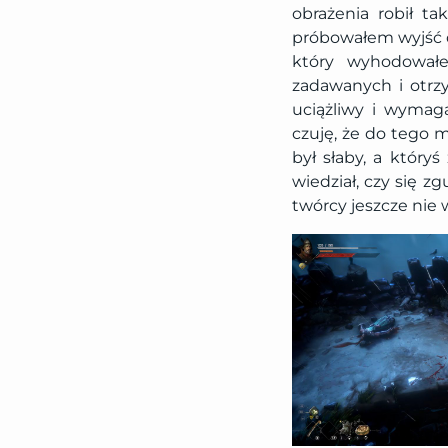
obrażenia robił ta
próbowałem wyjść do
który wyhodowałe
zadawanych i otrz
uciążliwy i wymaga
czuję, że do tego m
był słaby, a któryś
wiedział, czy się z
twórcy jeszcze nie 