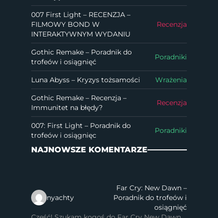
007 First Light – RECENZJA –
FILMOWY BOND W
Recenzja
INTERAKTYWNYM WYDANIU
Gothic Remake – Poradnik do
Poradniki
trofeów i osiągnięć
Luna Abyss – Kryzys tożsamości
Wrażenia
Gothic Remake – Recenzja –
Recenzja
Immunitet na błędy?
007: First Light – Poradnik do
Poradniki
trofeów i osiągnięc
NAJNOWSZE KOMENTARZE
Far Cry: New Dawn –
nyachty
Poradnik do trofeów i
osiągnięć
Cześć! Szukam kogoś do Far Cry New Dawn