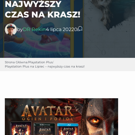
NAJWYŻSZY
CZAS NA KRASZ!
by
DR Rekin
4 lipca 2022
0
Strona Główna
/
Playstation Plus
/
Playstation Plus na Lipiec – najwyższy czas na krasz!