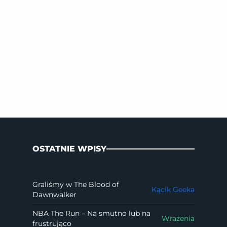
OSTATNIE WPISY
Graliśmy w The Blood of
Kącik Geeka
Dawnwalker
NBA The Run – Na smutno lub na
Wrażenia
frustrująco