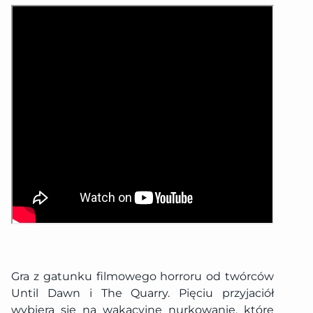
Gra z gatunku filmowego horroru od twórców
Until Dawn i The Quarry. Pięciu przyjaciół
wybiera się na wakacyjne nurkowanie, które