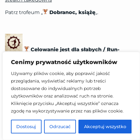
Patrz trofeum „
Dobranoc, książę
„.
Celowanie jest dla słabych / Run-
and-Gunner
Cenimy prywatność użytkowników
Zabij 50 przeciwników strzałami z biodra lub na
oślep. / Defeat 50 enemies from-the-hip or
Używamy plików cookie, aby poprawić jakość
blind-firing
przeglądania, wyświetlać reklamy lub treści
dostosowane do indywidualnych potrzeb
Trofeum polega na zabiciu 50 przeciwników
użytkowników oraz analizować ruch na stronie.
bez celowania, czyli bez używania triggera
.
Kliknięcie przycisku „Akceptuj wszystkie” oznacza
Jeżeli ukończyłeś całą grę chociaż raz, po
zgodę na wykorzystywanie przez nas plików cookie.
naciśnięciu OPTIONS na padzie masz
możliwość wybrania dodatków w postaci
Dostosuj
Odrzucać
Akceptuj wszystko
wyboru dowolnej broni i nieskończonej
amunicji. Włącz dowolną potyczkę (np. w