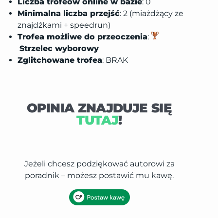
Liczba trofeów online w bazie
: 0
Minimalna liczba przejść
: 2 (miażdżący ze
znajdźkami + speedrun)
Trofea możliwe do przeoczenia
:
Strzelec wyborowy
Zglitchowane trofea
: BRAK
OPINIA ZNAJDUJE SIĘ
TUTAJ
!
Jeżeli chcesz podziękować autorowi za
poradnik – możesz postawić mu kawę.