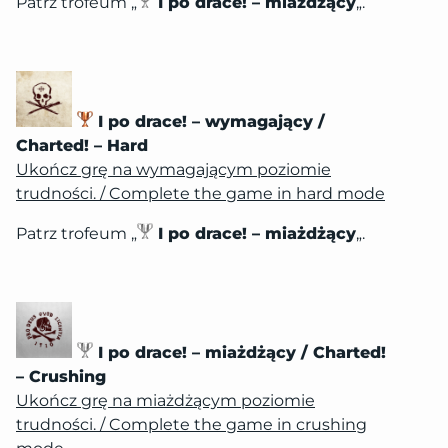
Patrz trofeum „
I po drace! – miażdżący
„.
I po drace! – wymagający /
Charted! – Hard
Ukończ grę na wymagającym poziomie
trudności. / Complete the game in hard mode
Patrz trofeum „
I po drace! – miażdżący
„.
I po drace! – miażdżący / Charted!
– Crushing
Ukończ grę na miażdżącym poziomie
trudności. / Complete the game in crushing