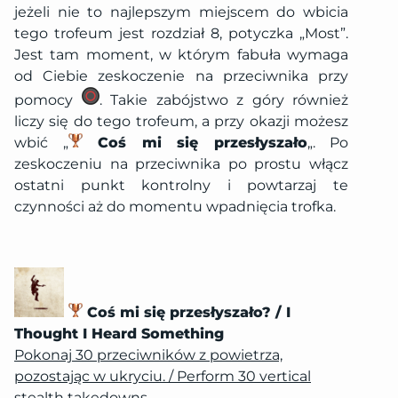
jeżeli nie to najlepszym miejscem do wbicia
tego trofeum jest rozdział 8, potyczka „Most”.
Jest tam moment, w którym fabuła wymaga
od Ciebie zeskoczenie na przeciwnika przy
pomocy
. Takie zabójstwo z góry również
liczy się do tego trofeum, a przy okazji możesz
wbić „
Coś mi się przesłyszało
„. Po
zeskoczeniu na przeciwnika po prostu włącz
ostatni punkt kontrolny i powtarzaj te
czynności aż do momentu wpadnięcia trofka.
Coś mi się przesłyszało? / I
Thought I Heard Something
Pokonaj 30 przeciwników z powietrza,
pozostając w ukryciu. / Perform 30 vertical
stealth takedowns