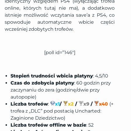
identyczny względem PS4 (wyłączając trofea
online, których tutaj nie ma), a dodatkowo
istnieje możliwość wczytania save’a z PS4, co
spowoduje automatyczne wbicie części
wcześniej zdobytych trofeów.
[poll id=”146″]
Stopień trudności wbicia platyny
: 4,5/10
Czas do zdobycia platyny
: 60 godzin przy
zaczynaniu do zera (godzinę/dwie przy
autopopie)
Liczba trofeów
:
x1
/
x2
/
x9
/
x40
(+
trofea z „DLC” pod postacią Uncharted:
Zaginione Dziedzictwo)
Liczba trofeów offline w bazie
: 52