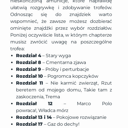
nieskończoną amunicje, które naprawdę
ułatwią rozgrywkę i zdobywanie trofeów.
Odnosząc się do znajdziek warto
wspomnieć, że zawsze możesz dozbierać
ominięte znajdźki przez wybór rozdziałów.
Poniżej oczywiście lista, w którym chapterze
musisz zwrócić uwagę na poszczególne
trofea:
Rozdział 4
– Stary wyga
Rozdział 8
– Cmentarna zjawa
Rozdział 9
– Próby i perturbacje
Rozdział 10
– Pogromca kopczyków
Rozdział 11
– Nie karmić zwierząt, Rzut
beretem od mojego domu, Takie tam z
zaskoczenia, Trema
Rozdział 12
– Marco Polo
powraca!, Władca mórz
Rozdział 13 i 14
– Pokojowe rozwiązanie
Rozdział 17
– Gaz do dechy!