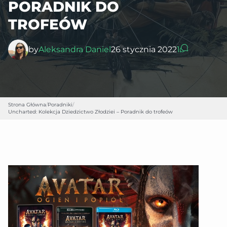
PORADNIK DO
TROFEÓW
by
Aleksandra Daniel
26 stycznia 2022
1
Strona Główna
/
Poradniki
/
Uncharted: Kolekcja Dziedzictwo Złodziei – Poradnik do trofeów