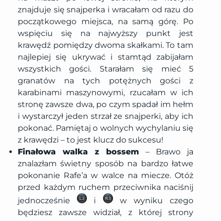
znajduje się snajperka i wracałam od razu do
początkowego miejsca, na samą górę. Po
wspięciu się na najwyższy punkt jest
krawędź pomiędzy dwoma skałkami. To tam
najlepiej się ukrywać i stamtąd zabijałam
wszystkich gości. Starałam się mieć 5
granatów na tych potężnych gości z
karabinami maszynowymi, rzucałam w ich
stronę zawsze dwa, po czym spadał im hełm
i wystarczył jeden strzał ze snajperki, aby ich
pokonać. Pamiętaj o wolnych wychylaniu się
z krawędzi – to jest klucz do sukcesu!
Finałowa walka z bossem
– Brawo ja
znalazłam świetny sposób na bardzo łatwe
pokonanie Rafe’a w walce na miecze. Otóż
przed każdym ruchem przeciwnika naciśnij
jednocześnie
i
w wyniku czego
będziesz zawsze widział, z której strony