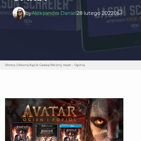
by
Aleksandra Daniel
28 lutego 2022
0
Strona Główna
/
Kącik Geeka
/
Wciśnij reset – Opinia