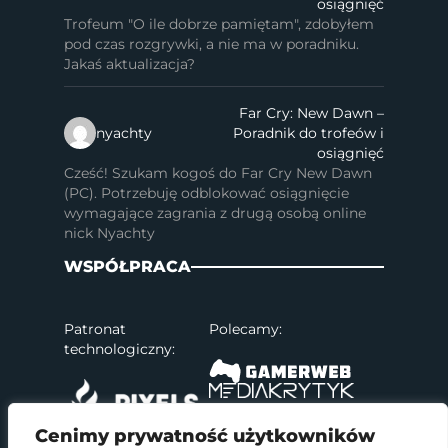
osiągnięć
Trofeum "O ile dobrze pamiętam", zdobyłem
pod czas rozgrywki, a nie ma w poradniku.
Jakaś aktualizacja?
Far Cry: New Dawn –
nyachty
Poradnik do trofeów i
osiągnięć
Cześć! Szukam kogoś do Far Cry New Dawn
(PC). Potrzebuję odblokować osiągnięcie
wymagające zagrania z drugą osobą online
nick Nyachty
WSPÓŁPRACA
Patronat
Polecamy:
technologiczny:
Cenimy prywatność użytkowników