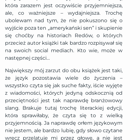
która zarazem jest oczywiście przyjemniejsza,
ale, co ważniejsze – wydajniejsza. Trochę
ubolewam nad tym, że nie pokuszono się o
wyjście poza ten „amerykański sen” i skupienie
się choćby na historiach Redów, o których
przecież autor książki tak bardzo rozpisywał się
na swoich social mediach. Kto wie, może w
następnej części…
Największy mój zarzut do obu książek jest taki,
że język pozostawia wiele do życzenia –
wszystko czyta się jak suche fakty, iście wyjęte
z wiadomości, których jedyną odskocznią od
przeciętności jest tak naprawdę branżowowy
slang. Brakuje tutaj trochę literackiej edycji,
która sprawiłaby, że czyta się to z wielką
przyjemnością. Ja naprawdę orłem językowym
nie jestem, ale bardzo lubię, gdy słowo czytane
wręcz przelatuje mi przez głowę, a nie jest