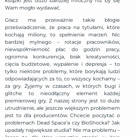
książki jest dużo bardziej mroczny niż by się
Wam mogło wydawać.
Gracz ma przeważnie takie błogie
przeświadczenie, że praca na tytułami, które
kochają miliony, to spełnienie marzeń. Nic
bardziej mylnego – rotacje pracowników,
niewspółmierność płac do godzin pracy,
ogromna konkurencja, brak kreatywności,
cięcia budżetowe, wypalenie i depresja – to
tylko niektóre problemy, które borykają ludzi
odpowiadających za to, co wszyscy kochamy –
za gry. Żyjemy w czasach, w których bugi i
glitche to nieodłączny element każdej
premierowej gry. Z naszej strony jest to duże
utrudnienie, ale jeszcze większym problemem
jest to dla producentów. Chcecie poczytać o
problemach Dead Space’a czy BioShocka? Jak
upadały największe studia? Nie ma problemu –