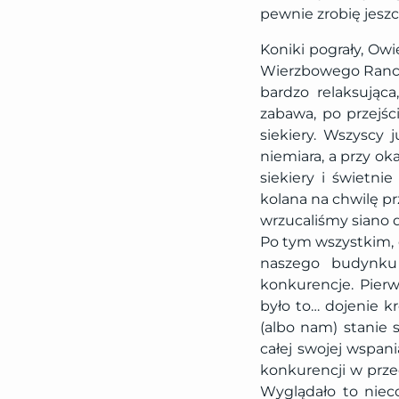
pewnie zrobię jeszc
Koniki pograły, Owi
Wierzbowego Rancza.
bardzo relaksując
zabawa, po przejśc
siekiery. Wszyscy 
niemiara, a przy ok
siekiery i świetni
kolana na chwilę pr
wrzucaliśmy siano d
Po tym wszystkim, c
naszego budynku 
konkurencje. Pierw
było to… dojenie kr
(albo nam) stanie 
całej swojej wspan
konkurencji w prze
Wyglądało to nieco