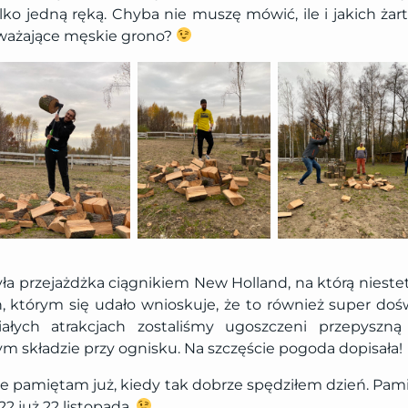
lko jedną ręką. Chyba nie muszę mówić, ile i jakich żar
ważające męskie grono?
yła przejażdżka ciągnikiem New Holland, na którą niestet
, którym się udało wnioskuje, że to również super doś
ałych atrakcjach zostaliśmy ugoszczeni przepyszną 
m składzie przy ognisku. Na szczęście pogoda dopisała!
 pamiętam już, kiedy tak dobrze spędziłem dzień. Pamię
2 już 22 listopada.