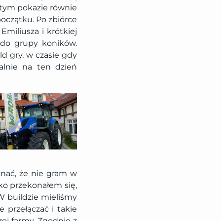
a tym pokazie równie
początku. Po zbiórce
miliusza i krótkiej
 do grupy koników.
ld gry, w czasie gdy
alnie na ten dzień
znać, że nie gram w
bko przekonałem się,
 W buildzie mieliśmy
 przełączać i takie
ej farmy. Zgodnie z