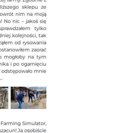
iższego sklepu ze
 Powrót nim na moją
 No nic – jakoś się
sprawdzałem tylko
ej kolejności, tak
cząłem od rysowania
postanowiłem zaorać
 co mogłoby na tym
ika i po ogarnięciu
ie odstępowało mnie
o…
 Farming Simulator,
szacun! Ja osobiście