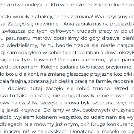
ze ze dwa podejścia i kto wie, może też złapie rolniczego
eczki wróciły z atrakcji, to teraz zmiana! Wyruszyliśmy 
 Zaczęło się niewinnie – Ania zabrała nas na przejażdż
a, zwłaszcza po tych cyfrowych trudach pracy w polu!
iu parunastu metrów dotarliśmy do góry drzewa, pień
już wiedzieliśmy, że tu będzie trzeba się nieźle narą
azji sam odkryłem w sobie talent do rąbania drwa, okrz
e się przy tym bawiłem! Polecam każdemu, tylko pami
zed uderzeniem. Kolejne zadanie było raczej przyjemne, z
o boxu dla koni, na zmianę głaszcząc przyjazne koziołki z
ałą ferajną, zbrataną już ciężką pracą na farmie, radośni
i dopiero tutaj zaczęło się robić trudno. Przed 
sza to taka, na którą nie przygotowały mnie nawet lat
owy na czas! Na szczęście krowa była sztuczna, więc nie
się jakaś krzywda. Doiliśmy w dwuosobowych drużynac
iałości wylałem kolanem wszystko, co udało nam się wy
dbiegach. Nie mówmy już o tym, ok? Druga konkurencja
 inaczej niż w teledyskach Donatana, a maselnice by