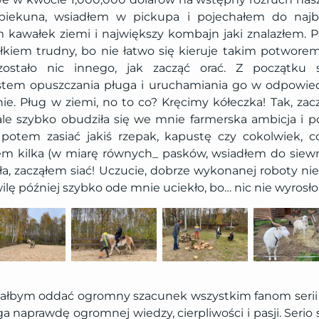
piekuna, wsiadłem w pickupa i pojechałem do najbl
 kawałek ziemi i największy kombajn jaki znalazłem.
ałkiem trudny, bo nie łatwo się kieruje takim potworem!
zostało nic innego, jak zacząć orać. Z początku 
tem opuszczania pługa i uruchamiania go w odpowiedni
nie. Pług w ziemi, no to co? Kręcimy kółeczka! Tak, za
le szybko obudziła się we mnie farmerska ambicja i 
 a potem zasiać jakiś rzepak, kapustę czy cokolwiek,
em kilka (w miarę równych_ pasków, wsiadłem do siewn
ała, zacząłem siać! Uczucie, dobrze wykonanej roboty n
ilę później szybko ode mnie uciekło, bo… nic nie wyrosł
iałbym oddać ogromny szacunek wszystkim fanom serii
 naprawdę ogromnej wiedzy, cierpliwości i pasji. Serio 