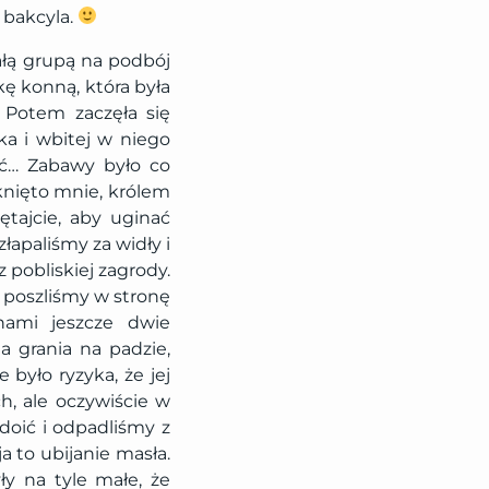
 bakcyla.
całą grupą na podbój
kę konną, która była
 Potem zaczęła się
ka i wbitej w niego
bać… Zabawy było co
yknięto mnie, królem
ętajcie, aby uginać
łapaliśmy za widły i
 pobliskiej zagrody.
e poszliśmy w stronę
nami jeszcze dwie
a grania na padzie,
 było ryzyka, że jej
h, ale oczywiście w
doić i odpadliśmy z
 to ubijanie masła.
ły na tyle małe, że