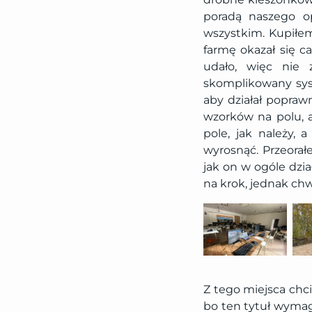
poradą naszego o
wszystkim. Kupiłem
farmę okazał się c
udało, więc nie 
skomplikowany sys
aby działał popraw
wzorków na polu, a
pole, jak należy,
wyrosnąć. Przeorał
jak on w ogóle dzi
na krok, jednak chw
Z tego miejsca chc
bo ten tytuł wymaga