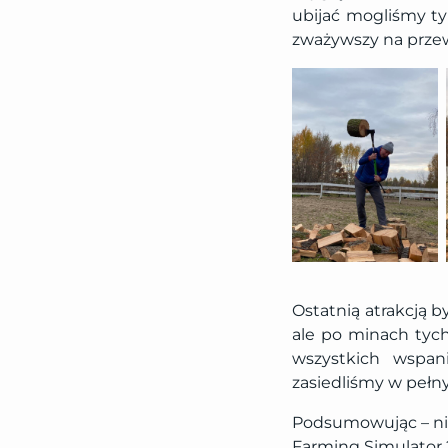
ubijać mogliśmy ty
zważywszy na prze
Ostatnią atrakcją b
ale po minach tych
wszystkich wspani
zasiedliśmy w pełny
Podsumowując – nie
Farming Simulator 2