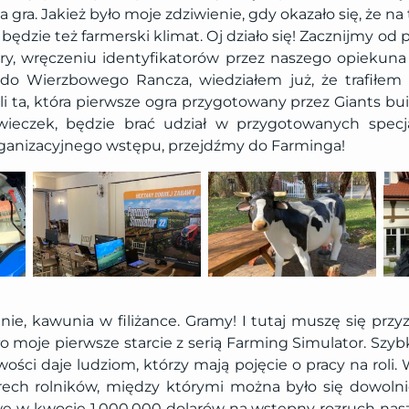
 gra. Jakież było moje zdziwienie, gdy okazało się, że n
będzie też farmerski klimat. Oj działo się! Zacznijmy od 
y, wręczeniu identyfikatorów przez naszego opiekuna E
do Wierzbowego Rancza, wiedziałem już, że trafiłem
i ta, która pierwsze ogra przygotowany przez Giants bui
eczek, będzie brać udział w przygotowanych specj
 organizacyjnego wstępu, przejdźmy do Farminga!
ie, kawunia w filiżance. Gramy! I tutaj muszę się przy
ło moje pierwsze starcie z serią Farming Simulator. Szy
ści daje ludziom, którzy mają pojęcie o pracy na roli.
rech rolników, między którymi można było się dowolnie
 w kwocie 1,000,000 dolarów na wstępny rozruch nasz