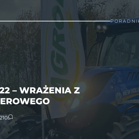
PORADNI
22 – WRAŻENIA Z
IEROWEGO
21
0