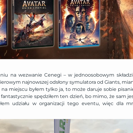
iu na wezwanie Cenegi – w jednoosobowym składzie
erowym najnowszej odsłony symulatora od Giants, mia
 na miejscu byłem tylko ja, to może daruje sobie pisanie
fantastycznie spędziłem ten dzień, bo mimo, że sam j
ałem udziału w organizacji tego eventu, więc dla m