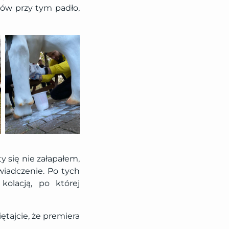
tów przy tym padło,
y się nie załapałem,
wiadczenie. Po tych
kolacją, po której
tajcie, że premiera