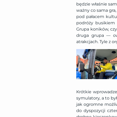
będzie właśnie sama
ważny co sama gra, 
pod pałacem kultur
podróży busikiem 
Grupa koników, czyl
druga grupa — owi
atrakcjach. Tyle z
Krótkie wprowadzen
symulatory, a to by
jak ogromne możliwo
do dyspozycji czte
drobne kieszonkowe