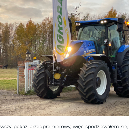
rwszy pokaz przedpremierowy, więc spodziewałem się,