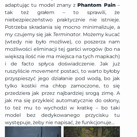
adaptując tu model znany z
Phantom Pain
–
tak też grałem – to sprawili, że
niebezpieczeństwo praktycznie nie istnieje.
Potrzeba skradania się mocno minimalizuje, a
my czujemy się jak
Terminator
. Możemy kucać
(wtedy nie było możliwe), co poszerza nam
możliwości eliminacji tej garści wrogów (bo na
większą ilość nie ma miejsca na tych mapkach)
i de facto spłyca doświadczenie. Jak już
ruszyliście
movement
postaci, to warto byłoby
przyspieszyć jego działanie pod wodą, bo jak
tylko kostki ma chłop zamoczone, to się
przedziera jak przez najbardziej srogą zimę. A
jak ma się przykleić automatycznie do osłony,
to też mu to wychodzi w kratkę – bo taki
model bez dedykowanego przycisku tu
występuje, żeby nie napisać, że funkcjonuje…