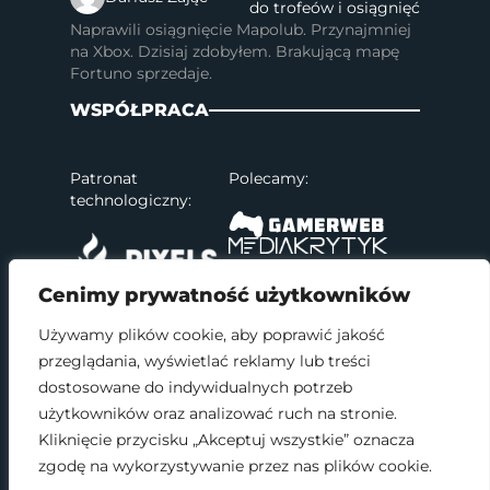
do trofeów i osiągnięć
Naprawili osiągnięcie Mapolub. Przynajmniej
na Xbox. Dzisiaj zdobyłem. Brakującą mapę
Fortuno sprzedaje.
WSPÓŁPRACA
Patronat
Polecamy:
technologiczny:
Cenimy prywatność użytkowników
Używamy plików cookie, aby poprawić jakość
przeglądania, wyświetlać reklamy lub treści
SOCIAL MEDIA
dostosowane do indywidualnych potrzeb
użytkowników oraz analizować ruch na stronie.
Kliknięcie przycisku „Akceptuj wszystkie” oznacza
zgodę na wykorzystywanie przez nas plików cookie.