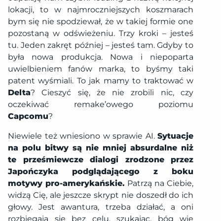
lokacji, to w najmroczniejszych koszmarach
bym się nie spodziewał, że w takiej formie one
pozostaną w odświeżeniu. Trzy kroki – jesteś
tu. Jeden zakręt później – jesteś tam. Gdyby to
była nowa produkcja. Nowa i niepoparta
uwielbieniem fanów marka, to byśmy taki
patent wyśmiali. To jak mamy to traktować w
Delta
? Cieszyć się, że nie zrobili nic, czy
oczekiwać remake’owego poziomu
Capcomu
?
Niewiele też wniesiono w sprawie AI.
Sytuacje
na polu bitwy są nie mniej absurdalne niż
te prześmiewcze dialogi zrodzone przez
Japończyka podglądającego z boku
motywy pro-amerykańskie.
Patrzą na Ciebie,
widzą Cię, ale jeszcze skrypt nie doszedł do ich
głowy. Jest awantura, trzeba działać, a oni
rozbiegają się bez celu, szukając, bóg wie