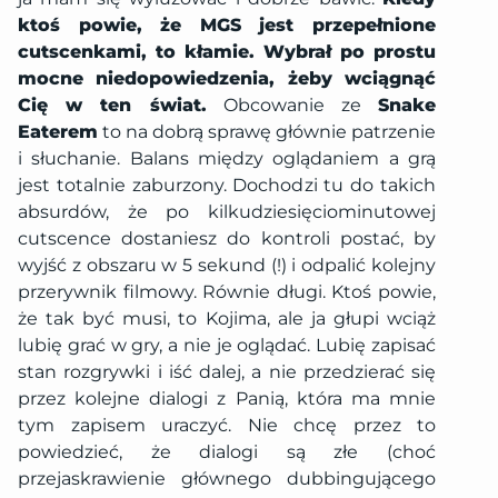
ktoś powie, że MGS jest przepełnione
cutscenkami, to kłamie. Wybrał po prostu
mocne niedopowiedzenia, żeby wciągnąć
Cię w ten świat.
Obcowanie ze
Snake
Eaterem
to na dobrą sprawę głównie patrzenie
i słuchanie. Balans między oglądaniem a grą
jest totalnie zaburzony. Dochodzi tu do takich
absurdów, że po kilkudziesięciominutowej
cutscence dostaniesz do kontroli postać, by
wyjść z obszaru w 5 sekund (!) i odpalić kolejny
przerywnik filmowy. Równie długi. Ktoś powie,
że tak być musi, to Kojima, ale ja głupi wciąż
lubię grać w gry, a nie je oglądać. Lubię zapisać
stan rozgrywki i iść dalej, a nie przedzierać się
przez kolejne dialogi z Panią, która ma mnie
tym zapisem uraczyć. Nie chcę przez to
powiedzieć, że dialogi są złe (choć
przejaskrawienie głównego dubbingującego