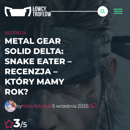
RECENZJA
METAL GEAR
SOLID DELTA:
SNAKE EATER –
RECENZJA –
KTÓRY MAMY
ROK?
by
Niko Włodek
5 września 2025
0
3
/5