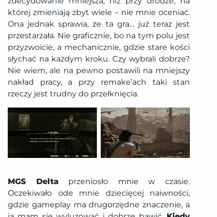
zdecydowanie mniejsza, niż przy drodze, na
której zmieniają zbyt wiele – nie mnie oceniać.
Ona jednak sprawia, że ta gra… już teraz jest
przestarzała. Nie graficznie, bo na tym polu jest
przyzwoicie, a mechanicznie, gdzie stare kości
słychać na każdym kroku. Czy wybrali dobrze?
Nie wiem, ale na pewno postawili na mniejszy
nakład pracy, a przy remake’ach taki stan
rzeczy jest trudny do przełknięcia.
MGS Delta
przeniosło mnie w czasie.
Oczekiwało ode mnie dziecięcej naiwności,
gdzie gameplay ma drugorzędne znaczenie, a
ja mam się wyluzować i dobrze bawić.
Kiedy