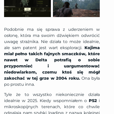
Podobnie ma się sprawa z uderzeniem w
osłonę, która ma swoim dźwiękiem odwrócić
uwagę strażnika. Nie działa to może idealnie,
ale sam patent jest wart eksploracji.
Kojima
miał pełno takich fajnych smaczków, które
nawet w Delta potrafią o sobie
przypomnieć i uargumentować
niedowiarkom, czemu ktoś się mógł
zakochać w tej grze w 2004 roku.
Ona była
po prostu inna.
Tyle że to wszystko niekoniecznie działa
idealnie w 2025. Kiedy wspomniałem o
PS2
i
mikroskopijnych terenach, które co chwile
odpalają nam szybki loading z nazwą kolejnej