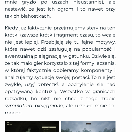
mnie gryzło po uszach nieustannie), ale
nastawić, że jest ich ogrom. I to nawet przy
takich błahostkach.
Kiedy już faktycznie przejmujemy stery na ten
krótki (zawsze krótki) fragment czasu, to wcale
nie jest lepiej. Przebijają się tu fajne motywy,
które nawet dziś zasługują na popularność i
ewentualną pielęgnację w gatunku. Dziwie się,
że tak mało gier korzystało z tej formy leczenia,
w której faktycznie dobieramy komponenty i
analizujemy sytuację swojej postaci. To nie jest
zwykłe,
użyj apteczki
, a pochylenie się nad
opatrywaną kontuzją. Wszystko w granicach
rozsądku, bo nikt nie chce z tego zrobić
symulatora pielęgniarki
, ale urzekło mnie to
mocno.