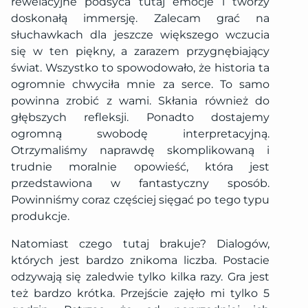
rewelacyjne podsyca tutaj emocje i tworzy
doskonałą immersję. Zalecam grać na
słuchawkach dla jeszcze większego wczucia
się w ten piękny, a zarazem przygnębiający
świat. Wszystko to spowodowało, że historia ta
ogromnie chwyciła mnie za serce. To samo
powinna zrobić z wami. Skłania również do
głębszych refleksji. Ponadto dostajemy
ogromną swobodę interpretacyjną.
Otrzymaliśmy naprawdę skomplikowaną i
trudnie moralnie opowieść, która jest
przedstawiona w fantastyczny sposób.
Powinniśmy coraz częściej sięgać po tego typu
produkcje.
Natomiast czego tutaj brakuje? Dialogów,
których jest bardzo znikoma liczba. Postacie
odzywają się zaledwie tylko kilka razy. Gra jest
też bardzo krótka. Przejście zajęło mi tylko 5