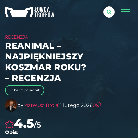
RECENZJA
REANIMAL –
NAJPIĘKNIEJSZY
KOSZMAR ROKU?
– RECENZJA
Zobacz poradnik
by
Mateusz Broja
11 lutego 2026
0
4.5
/5
Opis: