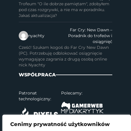
Trofeum "O ile dobrze pamiętam", zdobyłem
pod czas rozgrywki, a nie ma w poradniku.
Jakaś aktualizacja?
Far Cry: New Dawn –
nyachty
Poradnik do trofeów i
osiągnięć
Cześć! Szukam kogoś do Far Cry New Dawn
(PC). Potrzebuję odblokować osiągnięcie
wymagające zagrania z drugą osobą online
nick Nyachty
WSPÓŁPRACA
Patronat
Polecamy:
technologiczny:
Cenimy prywatność użytkowników