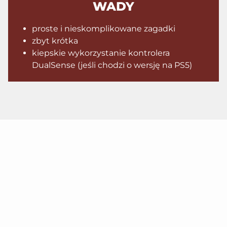
WADY
proste i nieskomplikowane zagadki
zbyt krótka
kiepskie wykorzystanie kontrolera
DualSense (jeśli chodzi o wersję na PS5)