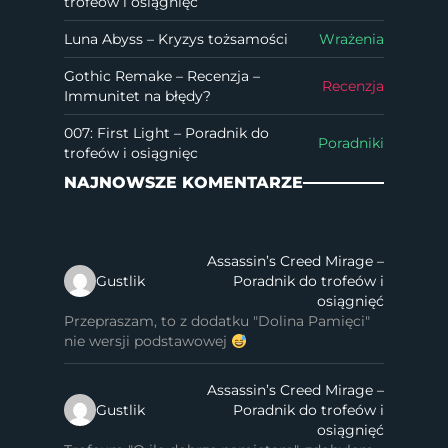
trofeów i osiągnięć
Luna Abyss – Kryzys tożsamości
Wrażenia
Gothic Remake – Recenzja –
Recenzja
Immunitet na błędy?
007: First Light – Poradnik do
Poradniki
trofeów i osiągnięc
NAJNOWSZE KOMENTARZE
Assassin’s Creed Mirage –
Gustlik
Poradnik do trofeów i
osiągnięć
Przepraszam, to z dodatku "Dolina Pamięci"
nie wersji podstawowej
Assassin’s Creed Mirage –
Gustlik
Poradnik do trofeów i
osiągnięć