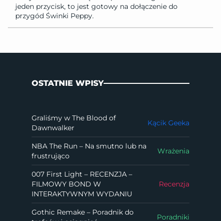
jeden przycisk, to jest gotowy na dołączenie do
przygód Świnki Peppy.
OSTATNIE WPISY
Graliśmy w The Blood of
Kącik Geeka
Dawnwalker
NBA The Run – Na smutno lub na
Wrażenia
frustrująco
007 First Light – RECENZJA –
FILMOWY BOND W
Recenzja
INTERAKTYWNYM WYDANIU
Gothic Remake – Poradnik do
Poradniki