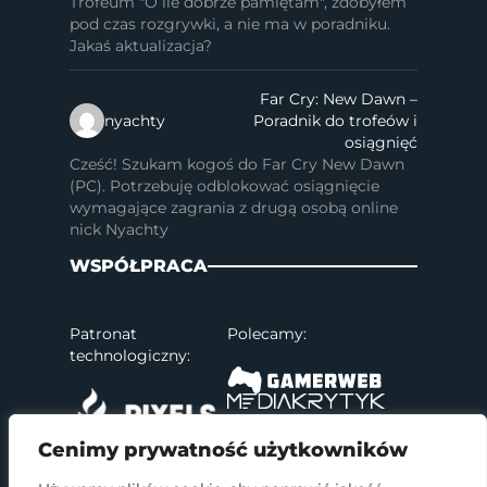
Trofeum "O ile dobrze pamiętam", zdobyłem
pod czas rozgrywki, a nie ma w poradniku.
Jakaś aktualizacja?
Far Cry: New Dawn –
nyachty
Poradnik do trofeów i
osiągnięć
Cześć! Szukam kogoś do Far Cry New Dawn
(PC). Potrzebuję odblokować osiągnięcie
wymagające zagrania z drugą osobą online
nick Nyachty
WSPÓŁPRACA
Patronat
Polecamy:
technologiczny:
Cenimy prywatność użytkowników