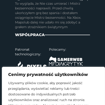
To wygląda, że Nie czas umierać i Mistrz
bezsenności naprawili. Przed chwilą
ukończyłem grę bez spania i dostałem
osiągnięcie Mistrz bezsenności. Na Xbox.
Mapolub dalej nie udało mi się zdobyć a
grałem strażnikiem świątynnym
WSPÓŁPRACA
Patronat
Polecamy:
technologiczny:
Cenimy prywatność użytkowników
Używamy plików cookie, aby poprawić jakość
przeglądania, wyświetlać reklamy lub treści
SOCIAL MEDIA
dostosowane do indywidualnych potrzeb
użytkowników oraz analizować ruch na stronie.