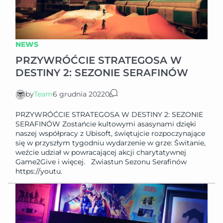
NEWS
PRZYWRÓĆCIE STRATEGOSA W
DESTINY 2: SEZONIE SERAFINÓW
by
Team
6 grudnia 2022
0
PRZYWRÓĆCIE STRATEGOSA W DESTINY 2: SEZONIE
SERAFINÓW Zostańcie kultowymi asasynami dzięki
naszej współpracy z Ubisoft, świętujcie rozpoczynające
się w przyszłym tygodniu wydarzenie w grze: Świtanie,
weźcie udział w powracającej akcji charytatywnej
Game2Give i więcej. Zwiastun Sezonu Serafinów
https://youtu.