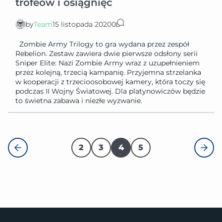
trofeów i osiągnięć
by
Team
15 listopada 2020
0
Zombie Army Trilogy to gra wydana przez zespół
Rebelion. Zestaw zawiera dwie pierwsze odsłony serii
Sniper Elite: Nazi Zombie Army wraz z uzupełnieniem
przez kolejną, trzecią kampanię. Przyjemna strzelanka
w kooperacji z trzecioosobowej kamery, która toczy się
podczas II Wojny Światowej. Dla platynowiczów będzie
to świetna zabawa i niezłe wyzwanie.
2
3
4
5