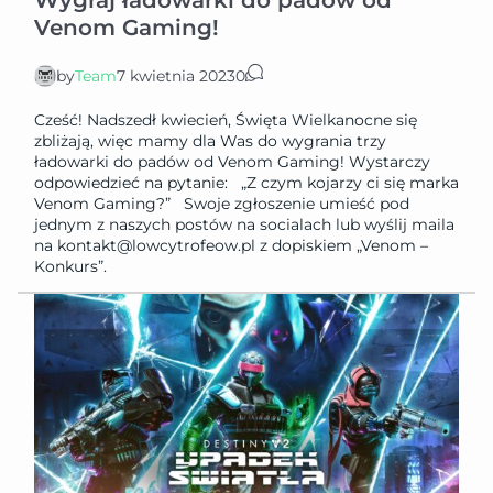
Wygraj ładowarki do padów od
Venom Gaming!
by
Team
7 kwietnia 2023
0
Cześć! Nadszedł kwiecień, Święta Wielkanocne się
zbliżają, więc mamy dla Was do wygrania trzy
ładowarki do padów od Venom Gaming! Wystarczy
odpowiedzieć na pytanie: „Z czym kojarzy ci się marka
Venom Gaming?” Swoje zgłoszenie umieść pod
jednym z naszych postów na socialach lub wyślij maila
na kontakt@lowcytrofeow.pl z dopiskiem „Venom –
Konkurs”.