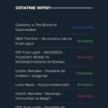
OSTATNIE WPISY
Graliśmy w The Blood of
Kącik Geeka
Dawnwalker
NBA The Run – Na smutno lub na
Wrażenia
frustrująco
007 First Light – RECENZJA –
FILMOWY BOND W
Recenzja
INTERAKTYWNYM WYDANIU
Gothic Remake – Poradnik do
Poradniki
trofeów i osiągnięć
Luna Abyss – Kryzys tożsamości
Wrażenia
Gothic Remake – Recenzja –
Recenzja
Immunitet na błędy?
007: First Light – Poradnik do