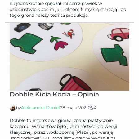
niejednokrotnie spędzał mi sen z powiek w
dzieciństwie. Czas mija, niektóre filmy się starzeją i do
tego grona należy też i ta produkcja.
Dobble Kicia Kocia – Opinia
by
Aleksandra Daniel
28 maja 2021
0
Dobble to imprezowa gierka, znana praktycznie
każdemu. Wariantów było już mnóstwo, od wersji
klasycznej, przez wodooporną (Plaża), po wersję
„podwórkową” XXL. Mogliśmy grać w wydania na