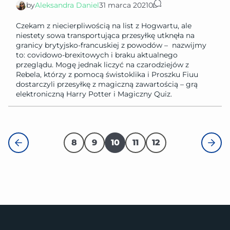
by
Aleksandra Daniel
31 marca 2021
0
Czekam z niecierpliwością na list z Hogwartu, ale
niestety sowa transportująca przesyłkę utknęła na
granicy brytyjsko-francuskiej z powodów – nazwijmy
to: covidowo-brexitowych i braku aktualnego
przeglądu. Mogę jednak liczyć na czarodziejów z
Rebela, którzy z pomocą świstoklika i Proszku Fiuu
dostarczyli przesyłkę z magiczną zawartością – grą
elektroniczną Harry Potter i Magiczny Quiz.
8
9
10
11
12