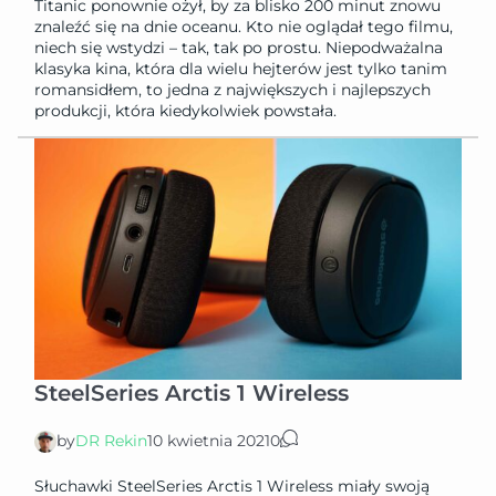
Titanic ponownie ożył, by za blisko 200 minut znowu
znaleźć się na dnie oceanu. Kto nie oglądał tego filmu,
niech się wstydzi – tak, tak po prostu. Niepodważalna
klasyka kina, która dla wielu hejterów jest tylko tanim
romansidłem, to jedna z największych i najlepszych
produkcji, która kiedykolwiek powstała.
SteelSeries Arctis 1 Wireless
by
DR Rekin
10 kwietnia 2021
0
Słuchawki SteelSeries Arctis 1 Wireless miały swoją