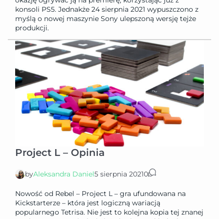
okazję ogrywać ją na premierę, korzystając już z
konsoli PS5. Jednakże 24 sierpnia 2021 wypuszczono z
myślą o nowej maszynie Sony ulepszoną wersję tejże
produkcji.
Project L – Opinia
by
Aleksandra Daniel
5 sierpnia 2021
0
Nowość od Rebel – Project L – gra ufundowana na
Kickstarterze – która jest logiczną wariacją
popularnego Tetrisa. Nie jest to kolejna kopia tej znanej