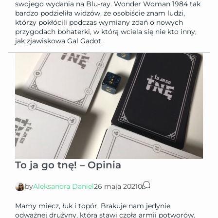
swojego wydania na Blu-ray. Wonder Woman 1984 tak
bardzo podzieliła widzów, że osobiście znam ludzi,
którzy pokłócili podczas wymiany zdań o nowych
przygodach bohaterki, w którą wciela się nie kto inny,
jak zjawiskowa Gal Gadot.
To ja go tnę! – Opinia
by
Aleksandra Daniel
26 maja 2021
0
Mamy miecz, łuk i topór. Brakuje nam jedynie
odważnej drużyny, która stawi czoła armii potworów.