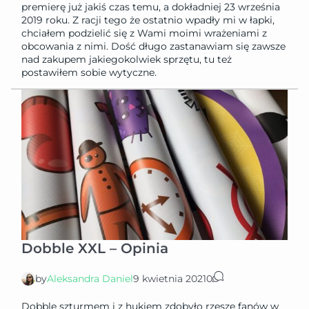
premierę już jakiś czas temu, a dokładniej 23 września
2019 roku. Z racji tego że ostatnio wpadły mi w łapki,
chciałem podzielić się z Wami moimi wrażeniami z
obcowania z nimi. Dość długo zastanawiam się zawsze
nad zakupem jakiegokolwiek sprzętu, tu też
postawiłem sobie wytyczne.
Dobble XXL – Opinia
by
Aleksandra Daniel
9 kwietnia 2021
0
Dobble szturmem i z hukiem zdobyło rzesze fanów w