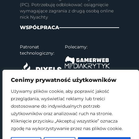
(PC). Potrzebuję odblokować osiągnięcie
wymagające zagrania z drugą osobą online
nick Nyachty
WSPÓŁPRACA
Patronat
Polecamy:
technologiczny:
Cenimy prywatność użytkowników
Używamy plików cookie, aby poprawić jakość
przeglądania, wyświetlać reklamy lub treści
SOCIAL MEDIA
dostosowane do indywidualnych potrzeb
użytkowników oraz analizować ruch na stronie.
Kliknięcie przycisku „Akceptuj wszystkie” oznacza
zgodę na wykorzystywanie przez nas plików cookie.