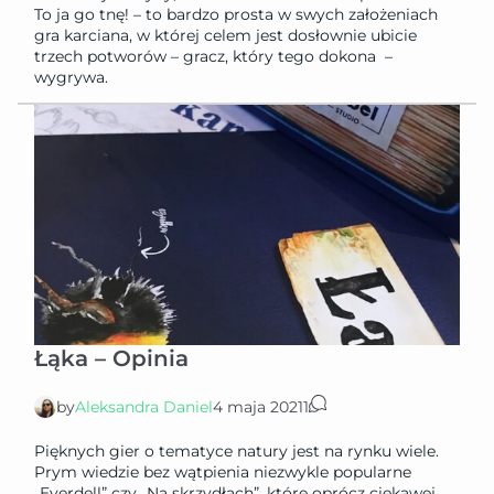
To ja go tnę! – to bardzo prosta w swych założeniach
gra karciana, w której celem jest dosłownie ubicie
trzech potworów – gracz, który tego dokona –
wygrywa.
Łąka – Opinia
by
Aleksandra Daniel
4 maja 2021
1
Pięknych gier o tematyce natury jest na rynku wiele.
Prym wiedzie bez wątpienia niezwykle popularne
„Everdell” czy „Na skrzydłach”, które oprócz ciekawej