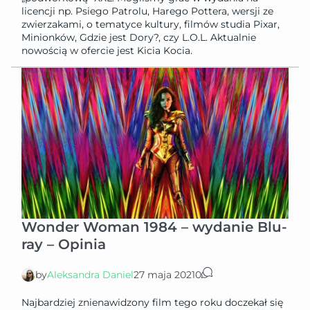
licencji np. Psiego Patrolu, Harego Pottera, wersji ze
zwierzakami, o tematyce kultury, filmów studia Pixar,
Minionków, Gdzie jest Dory?, czy L.O.L. Aktualnie
nowością w ofercie jest Kicia Kocia.
Wonder Woman 1984 – wydanie Blu-
ray – Opinia
by
Aleksandra Daniel
27 maja 2021
0
Najbardziej znienawidzony film tego roku doczekał się