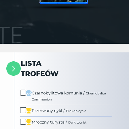
LISTA
TROFEÓW
Czarnobylitowa komunia
/
Chernobylite
Communion
Przerwany cykl
/
Broken cycle
Mroczny turysta
/
Dark tourist