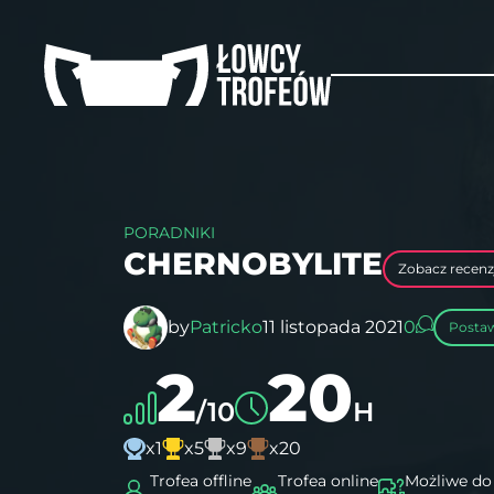
PORADNIKI
CHERNOBYLITE
Zobacz recenz
by
Patricko
11 listopada 2021
0
Posta
2
20
/10
H
x1
x5
x9
x20
Trofea offline
Trofea online
Możliwe do