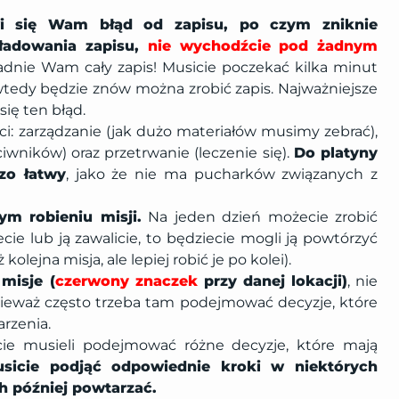
awi się Wam błąd od zapisu, po czym zniknie
aładowania zapisu,
nie wychodźcie pod żadnym
padnie Wam cały zapis! Musicie poczekać kilka minut
 wtedy będzie znów można zrobić zapis. Najważniejsze
się ten błąd.
ci: zarządzanie (jak dużo materiałów musimy zebrać),
ciwników) oraz przetrwanie (leczenie się).
Do platyny
zo łatwy
, jako że nie ma pucharków związanych z
ym robieniu misji.
Na jeden dzień możecie zrobić
iecie lub ją zawalicie, to będziecie mogli ją powtórzyć
olejna misja, ale lepiej robić je po kolei).
misje (
czerwony znaczek
przy danej lokacji)
, nie
nieważ często trzeba tam podejmować decyzje, które
rzenia.
e musieli podejmować różne decyzje, które mają
sicie podjąć odpowiednie kroki w niektórych
h później powtarzać.