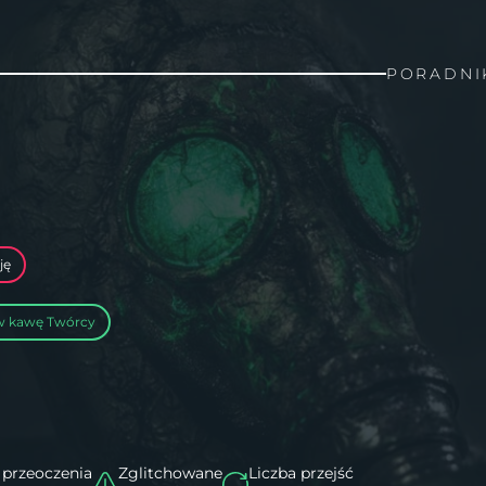
PORADNI
ję
w kawę Twórcy
 przeoczenia
Zglitchowane
Liczba przejść