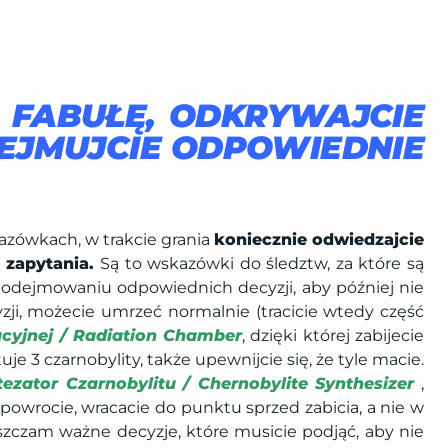
E FABUŁĘ, ODKRYWAJCIE
EJMUJCIE ODPOWIEDNIE
zówkach, w trakcie grania
koniecznie odwiedzajcie
 zapytania.
Są to wskazówki do śledztw, za które są
 podejmowaniu odpowiednich decyzji, aby później nie
yzji, możecie umrzeć normalnie (tracicie wtedy część
cyjnej / Radiation Chamber
, dzięki której zabijecie
tuje 3 czarnobylity, także upewnijcie się, że tyle macie.
tezator Czarnobylitu / Chernobylite Synthesizer
,
powrocie, wracacie do punktu sprzed zabicia, a nie w
zczam ważne decyzje, które musicie podjąć, aby nie