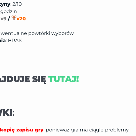
tyny
: 2/10
0 godzin
x9
/
x20
+ ewentualne powtórki wyborów
nia
: BRAK
AJDUJE SIĘ
TUTAJ!
KI
:
 kopię zapisu gry
, ponieważ gra ma ciągle problemy