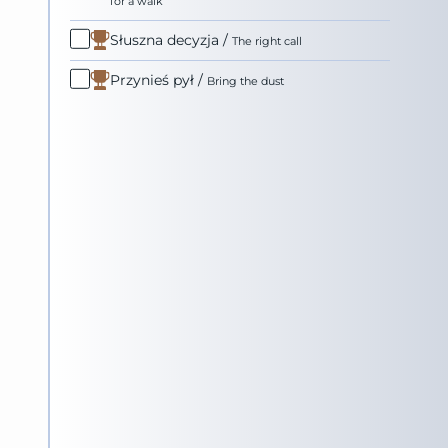
for a walk
Słuszna decyzja
/
The right call
Przynieś pył
/
Bring the dust