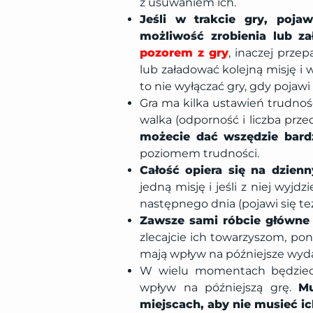
z usuwaniem ich.
Jeśli w trakcie gry, poj
możliwość zrobienia lub z
pozorem z gry
, inaczej prze
lub załadować kolejną misję i
to nie wyłączać gry, gdy pojawi 
Gra ma kilka ustawień trudnoś
walka (odporność i liczba prze
możecie dać wszędzie bard
poziomem trudności.
Całość opiera się na dzienn
jedną misję i jeśli z niej wyjdz
następnego dnia (pojawi się też k
Zawsze sami róbcie główne 
zlecajcie ich towarzyszom, po
mają wpływ na późniejsze wyda
W wielu momentach będzieci
wpływ na późniejszą grę.
Mu
miejscach, aby nie musieć ic