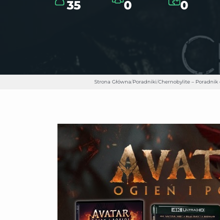
35
0
0
Strona Główna
/
Poradniki
/
Chernobylite – Poradnik 