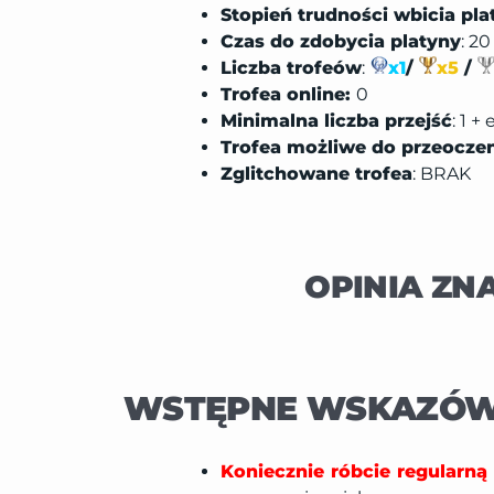
Stopień trudności wbicia pla
Czas do zdobycia platyny
: 2
Liczba trofeów
:
x1
/
x5
/
Trofea online:
0
Minimalna liczba przejść
: 1 
Trofea możliwe do przeocze
Zglitchowane trofea
: BRAK
OPINIA ZN
WSTĘPNE WSKAZÓW
Koniecznie róbcie regularną