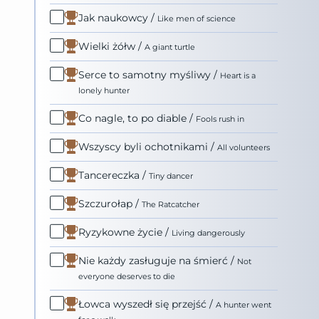
Jak naukowcy
/
Like men of science
Wielki żółw
/
A giant turtle
Serce to samotny myśliwy
/
Heart is a
lonely hunter
Co nagle, to po diable
/
Fools rush in
Wszyscy byli ochotnikami
/
All volunteers
Tancereczka
/
Tiny dancer
Szczurołap
/
The Ratcatcher
Ryzykowne życie
/
Living dangerously
Nie każdy zasługuje na śmierć
/
Not
everyone deserves to die
Łowca wyszedł się przejść
/
A hunter went