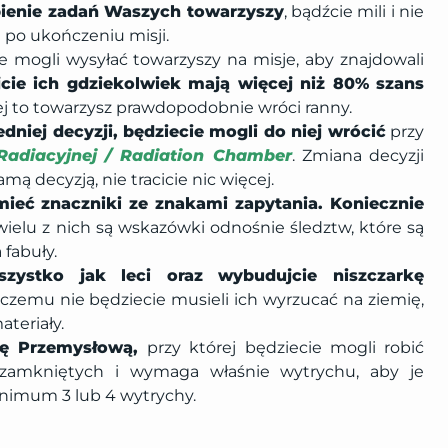
bienie zadań Waszych towarzyszy
, bądźcie mili i nie
h po ukończeniu misji.
ie mogli wysyłać towarzyszy na misje, aby znajdowali
jcie ich gdziekolwiek mają więcej niż 80% szans
iej to towarzysz prawdopodobnie wróci ranny.
niej decyzji, będziecie mogli do niej wrócić
przy
adiacyjnej / Radiation Chamber
. Zmiana decyzji
amą decyzją, nie tracicie nic więcej.
mieć znaczniki ze znakami zapytania. Koniecznie
wielu z nich są wskazówki odnośnie śledztw, które są
fabuły.
szystko jak leci oraz wybudujcie niszczarkę
 czemu nie będziecie musieli ich wyrzucać na ziemię,
ateriały.
rkę Przemysłową,
przy której będziecie mogli robić
t zamkniętych i wymaga właśnie wytrychu, aby je
inimum 3 lub 4 wytrychy.