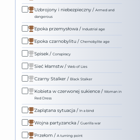
Uzbrojony i niebezpieczny
/
Armed and
dangerous
Epoka przemysłowa
/
Industrial age
Epoka czarnobylitu
/
Chernobylite age
Spisek
/
Conspiracy
Sieć kłamstw
/
Web of Lies
Czarny Stalker
/
Black Stalker
Kobieta w czerwonej sukience
/
Woman in
Red Dress
Zaplątana sytuacja
/
In a bind
Wojna partyzancka
/
Guerilla war
Przełom
/
A turning point