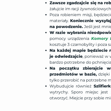
Zawsze zgadzajcie się na ro
żałujcie im racji żywnościowyc
Poza robieniem misji, będziec
materiały.
Koniecznie wysyła
na powodzenie.
Jeśli jest mn
W razie wybrania nieodpowied
pomocy urządzenia
Komory R
kosztuje 3 czarnobylity i poza s
Na każdej mapie będziecie 
je odwiedzajcie
, ponieważ w 
bardzo potrzebne do pchnięcia 
Na początku zbierajcie w
przedmiotów w bazie,
dzięki
tylko przerobić na potrzebne m
Wybudujcie również
Szlifie
wytrychy. Sporo miejsc jes
otworzyć. Miejcie przy sobie m