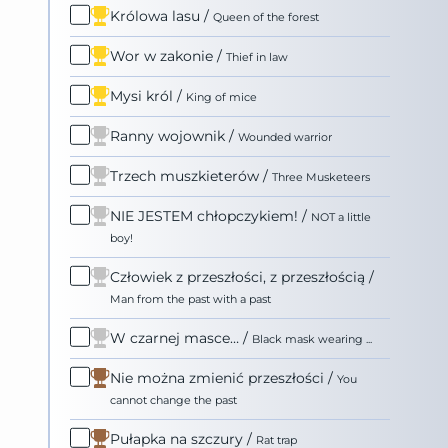
Królowa lasu
/
Queen of the forest
Wor w zakonie
/
Thief in law
Mysi król
/
King of mice
Ranny wojownik
/
Wounded warrior
Trzech muszkieterów
/
Three Musketeers
NIE JESTEM chłopczykiem!
/
NOT a little
boy!
Człowiek z przeszłości, z przeszłością
/
Man from the past with a past
W czarnej masce…
/
Black mask wearing ...
Nie można zmienić przeszłości
/
You
cannot change the past
Pułapka na szczury
/
Rat trap