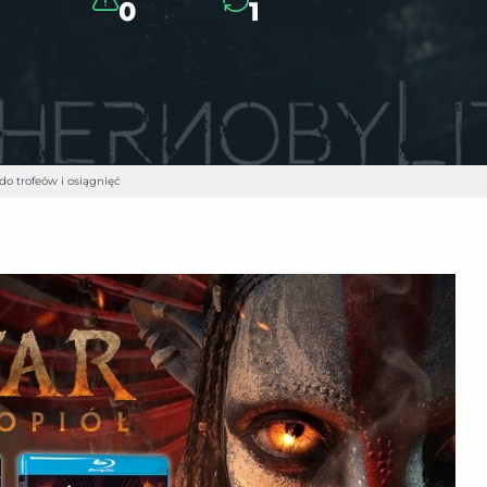
0
1
do trofeów i osiągnięć