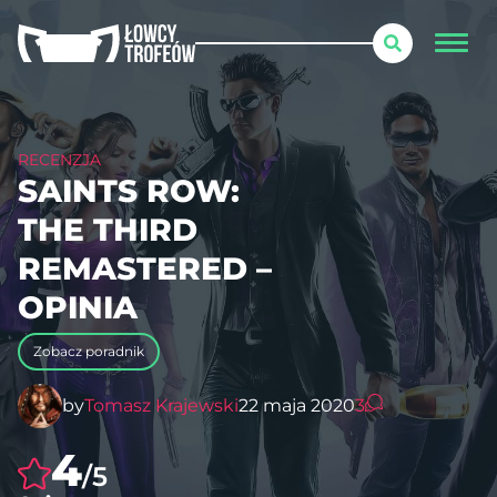
RECENZJA
SAINTS ROW:
THE THIRD
REMASTERED –
OPINIA
Zobacz poradnik
by
Tomasz Krajewski
22 maja 2020
3
4
/5