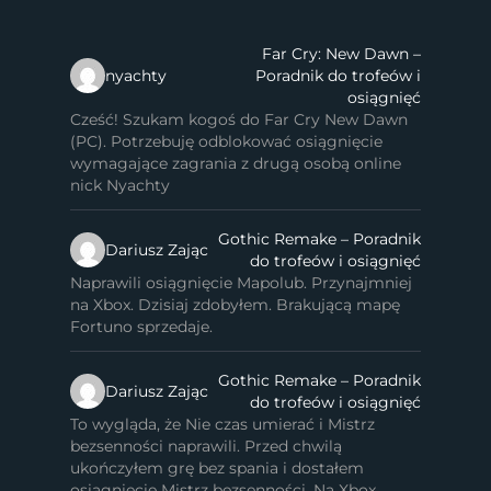
Far Cry: New Dawn –
nyachty
Poradnik do trofeów i
osiągnięć
Cześć! Szukam kogoś do Far Cry New Dawn
(PC). Potrzebuję odblokować osiągnięcie
wymagające zagrania z drugą osobą online
nick Nyachty
Gothic Remake – Poradnik
Dariusz Zając
do trofeów i osiągnięć
Naprawili osiągnięcie Mapolub. Przynajmniej
na Xbox. Dzisiaj zdobyłem. Brakującą mapę
Fortuno sprzedaje.
Gothic Remake – Poradnik
Dariusz Zając
do trofeów i osiągnięć
To wygląda, że Nie czas umierać i Mistrz
bezsenności naprawili. Przed chwilą
ukończyłem grę bez spania i dostałem
osiągnięcie Mistrz bezsenności. Na Xbox.