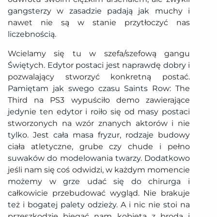
gangsterzy w zasadzie padają jak muchy i
nawet nie są w stanie przytłoczyć nas
liczebnością.
Wcielamy się tu w szefa/szefową gangu
Świętych. Edytor postaci jest naprawdę dobry i
pozwalający stworzyć konkretną postać.
Pamiętam jak swego czasu Saints Row: The
Third na PS3 wypuściło demo zawierające
jedynie ten edytor i roiło się od masy postaci
stworzonych na wzór znanych aktorów i nie
tylko. Jest cała masa fryzur, rodzaje budowy
ciała atletyczne, grube czy chude i pełno
suwaków do modelowania twarzy. Dodatkowo
jeśli nam się coś odwidzi, w każdym momencie
możemy w grze udać się do chirurga i
całkowicie przebudować wygląd. Nie brakuje
też i bogatej palety odzieży. A i nic nie stoi na
przeszkodzie biegać nam kobietą z brodą i