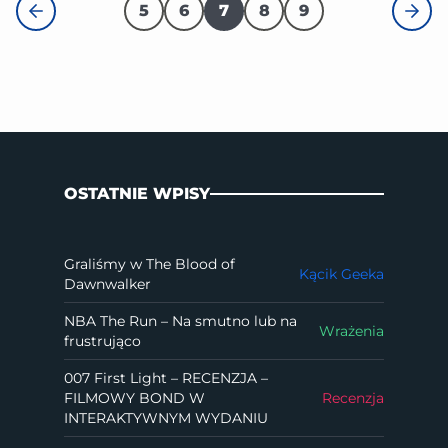
5
6
7
8
9
OSTATNIE WPISY
Graliśmy w The Blood of
Kącik Geeka
Dawnwalker
NBA The Run – Na smutno lub na
Wrażenia
frustrująco
007 First Light – RECENZJA –
FILMOWY BOND W
Recenzja
INTERAKTYWNYM WYDANIU