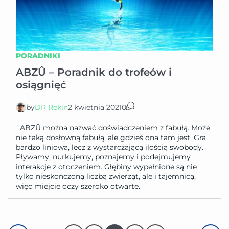
PORADNIKI
ABZÛ – Poradnik do trofeów i
osiągnięć
by
DR Rekin
2 kwietnia 2021
0
ABZÛ można nazwać doświadczeniem z fabułą. Może
nie taką dosłowną fabułą, ale gdzieś ona tam jest. Gra
bardzo liniowa, lecz z wystarczającą ilością swobody.
Pływamy, nurkujemy, poznajemy i podejmujemy
interakcje z otoczeniem. Głębiny wypełnione są nie
tylko nieskończoną liczbą zwierząt, ale i tajemnicą,
więc miejcie oczy szeroko otwarte.