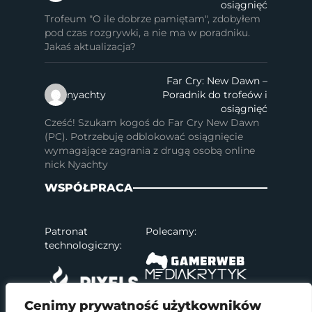
osiągnięć
Trofeum "O ile dobrze pamiętam", zdobyłem
pod czas rozgrywki, a nie ma w poradniku.
Jakaś aktualizacja?
Far Cry: New Dawn –
nyachty
Poradnik do trofeów i
osiągnięć
Cześć! Szukam kogoś do Far Cry New Dawn
(PC). Potrzebuję odblokować osiągnięcie
wymagające zagrania z drugą osobą online
nick Nyachty
WSPÓŁPRACA
Patronat
Polecamy:
technologiczny:
Cenimy prywatność użytkowników