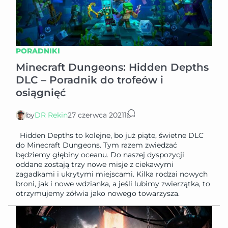
PORADNIKI
Minecraft Dungeons: Hidden Depths
DLC – Poradnik do trofeów i
osiągnięć
by
DR Rekin
27 czerwca 2021
1
Hidden Depths to kolejne, bo już piąte, świetne DLC
do Minecraft Dungeons. Tym razem zwiedzać
będziemy głębiny oceanu. Do naszej dyspozycji
oddane zostają trzy nowe misje z ciekawymi
zagadkami i ukrytymi miejscami. Kilka rodzai nowych
broni, jak i nowe wdzianka, a jeśli lubimy zwierzątka, to
otrzymujemy żółwia jako nowego towarzysza.