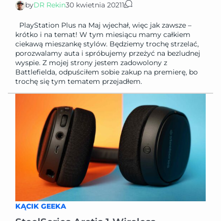
by
DR Rekin
30 kwietnia 2021
1
PlayStation Plus na Maj wjechał, więc jak zawsze –
krótko i na temat! W tym miesiącu mamy całkiem
ciekawą mieszankę stylów. Będziemy trochę strzelać,
porozwalamy auta i spróbujemy przeżyć na bezludnej
wyspie. Z mojej strony jestem zadowolony z
Battlefielda, odpuściłem sobie zakup na premierę, bo
trochę się tym tematem przejadłem.
KĄCIK GEEKA