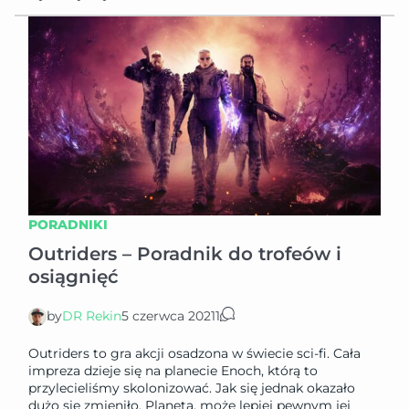
PORADNIKI
Outriders – Poradnik do trofeów i
osiągnięć
by
DR Rekin
5 czerwca 2021
1
Outriders to gra akcji osadzona w świecie sci-fi. Cała
impreza dzieje się na planecie Enoch, którą to
przylecieliśmy skolonizować. Jak się jednak okazało
dużo się zmieniło. Planetą, może lepiej pewnym jej