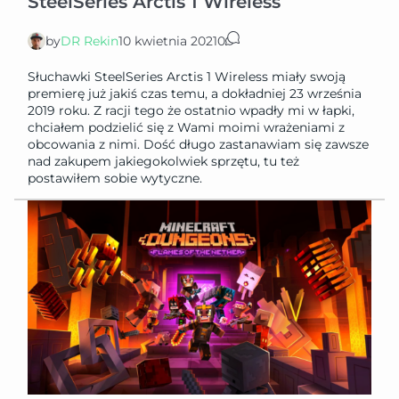
SteelSeries Arctis 1 Wireless
by
DR Rekin
10 kwietnia 2021
0
Słuchawki SteelSeries Arctis 1 Wireless miały swoją
premierę już jakiś czas temu, a dokładniej 23 września
2019 roku. Z racji tego że ostatnio wpadły mi w łapki,
chciałem podzielić się z Wami moimi wrażeniami z
obcowania z nimi. Dość długo zastanawiam się zawsze
nad zakupem jakiegokolwiek sprzętu, tu też
postawiłem sobie wytyczne.