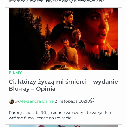
internecie można usłyszeć głosy niezadowolenia.
FILMY
Ci, którzy życzą mi śmierci – wydanie
Blu-ray – Opinia
by
Aleksandra Daniel
21 listopada 2021
0
Pamiętacie lata 90′, jesienne wieczory i te wszystkie
wtórne filmy lecące na Polsacie?