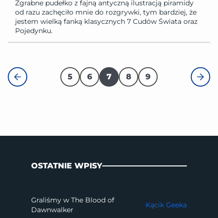
Zgrabne pudełko z fajną antyczną ilustracją piramidy
od razu zachęciło mnie do rozgrywki, tym bardziej, że
jestem wielką fanką klasycznych 7 Cudów Świata oraz
Pojedynku.
5
6
7
8
9
OSTATNIE WPISY
Graliśmy w The Blood of
Kącik Geeka
Dawnwalker