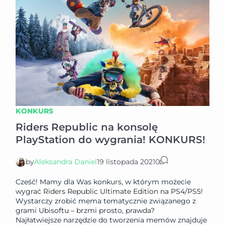
KONKURS
Riders Republic na konsolę
PlayStation do wygrania! KONKURS!
by
Aleksandra Daniel
19 listopada 2021
0
Cześć! Mamy dla Was konkurs, w którym możecie
wygrać Riders Republic Ultimate Edition na PS4/PS5!
Wystarczy zrobić mema tematycznie związanego z
grami Ubisoftu – brzmi prosto, prawda?
Najłatwiejsze narzędzie do tworzenia memów znajduje