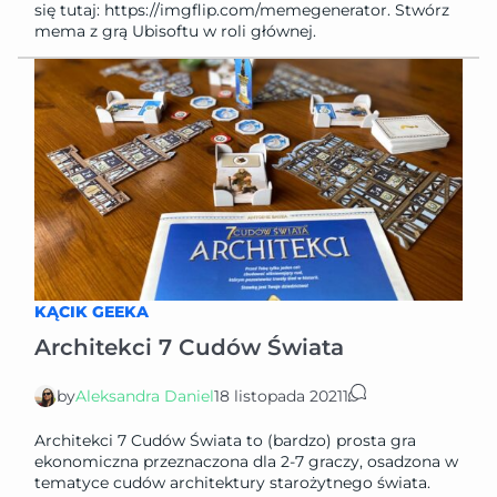
się tutaj: https://imgflip.com/memegenerator. Stwórz
mema z grą Ubisoftu w roli głównej.
KĄCIK GEEKA
Architekci 7 Cudów Świata
by
Aleksandra Daniel
18 listopada 2021
1
Architekci 7 Cudów Świata to (bardzo) prosta gra
ekonomiczna przeznaczona dla 2-7 graczy, osadzona w
tematyce cudów architektury starożytnego świata.