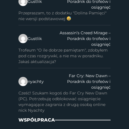
Gustlik
Poradnik do trofeów i
osiągnięć
Przepraszam, to z dodatku "Dolina Pamięci"
nie wersji podstawowej
Assassin’s Creed Mirage –
Gustlik
Poradnik do trofeów i
osiągnięć
Trofeum "O ile dobrze pamiętam", zdobyłem
pod czas rozgrywki, a nie ma w poradniku.
Jakaś aktualizacja?
Far Cry: New Dawn –
nyachty
Poradnik do trofeów i
osiągnięć
Cześć! Szukam kogoś do Far Cry New Dawn
(PC). Potrzebuję odblokować osiągnięcie
wymagające zagrania z drugą osobą online
nick Nyachty
WSPÓŁPRACA