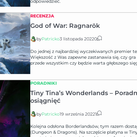
odpowiedzieć.
RECENZJA
God of War: Ragnarök
by
Patricko
3 listopada 2022
0
Do jednej z najbardziej wyczekiwanych premier teg
Większość z Was zapewne zastanawia się, czy gr
przede wszystkim czy będzie warta głębszego sięg
PORADNIKI
Tiny Tina’s Wonderlands – Poradn
osiągnięć
by
Patricko
19 września 2022
1
Kolejna odsłona Borderlandsów, tym razem dosta
(Dungeon & Dragons). Na szczęście platyna w Tiny