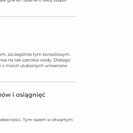
le granie i dbanie o swój zespół
aczom, szczególnie tym konsolowym.
ływa na tak szerokie wody. Dlatego
nym z moich ulubionych uniwersów
eów i osiągnięć
eobecności. Tym razem w otwartym