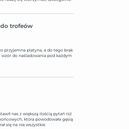
 do trofeów
o przyjemna platyna, a do tego brak
o wzór do naśladowania pod każdym
awił nas z większą ilością pytań niż
h końcowych, która powodowała gęsią
ał się na nie wszystkie