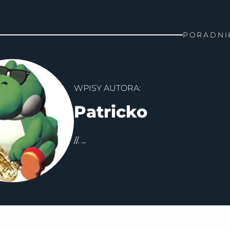
PORADNI
WPISY AUTORA:
Patricko
//. ...