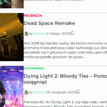
RECENZJA
Dead Space Remake
by
Patricko
2 lutego 2023
1
Rok 2008 był bardzo ważny dla fanów horrorów w
premierę miała pierwsza część kultowego już dzi
doczekało się 3 głównych części oraz kilku spin-
marka przypadła graczom do gustu.
PORADNIKI
Dying Light 2: Bloody Ties – Pora
osiągnięć
by
Patricko
19 listopada 2022
1
Pierwsze dlc do Dying Light 2, czy daje radę i wa
skromną opinię o Bloody Ties wyraziłem poniżej, a