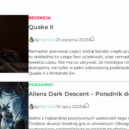
RECENZJA
Quake II
by
Patricko
25 sierpnia 2023
1
Remaster pierwszej części został bardzo ciepło p
to dokładnie to czego fani oczekiwali, więc remast
kwestia czasu. Nie ma co ukrywać, że nostalgia ro
dostajemy nie tylko w pełni odświeżoną podstawkę
Quake II z Nintendo 64.
PORADNIKI
Aliens Dark Descent – Poradnik d
by
Patricko
19 lipca 2023
0
Jedno z najbardziej pozytywnych zaskoczeń tego
Tindalos dowozi świetną grę w uniwersum Obcego