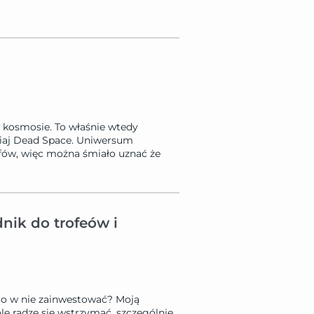
 kosmosie. To właśnie wtedy
siaj Dead Space. Uniwersum
offów, więc można śmiało uznać że
dnik do trofeów i
rto w nie zainwestować? Moją
le radzę się wstrzymać, szczególnie