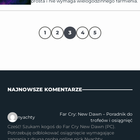
prosta i nie wymaga wielogodzinnego farmienia.
1
2
3
4
5
NAJNOWSZE KOMENTARZE
Far Cry: New Dawn – Poradnik do
nyachty
trofeów i osiągnięć
Cześć! Szukam kogoś do Far Cry New Dawn (PC).
Potrzebuję odblokować osiągnięcie wymagające
zagrania z drugą osobą online nick Nyachty