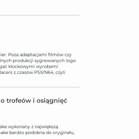
ier. Poza adaptacjami filmów czy
nalnych produkcji sygnowanych logo
ścigać klockowymi wyrobami
acers z czasów PSX/N64, czyli
 trofeów i osiągnięć
ake wykonany z największą
make bardzo podobna do oryginału,