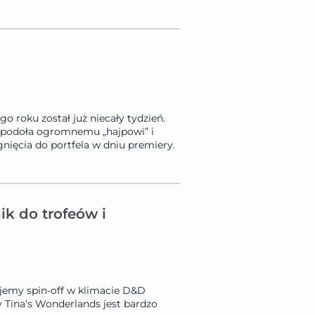
o roku został już niecały tydzień.
a podoła ogromnemu „hajpowi” i
nięcia do portfela w dniu premiery.
ik do trofeów i
jemy spin-off w klimacie D&D
 Tina’s Wonderlands jest bardzo