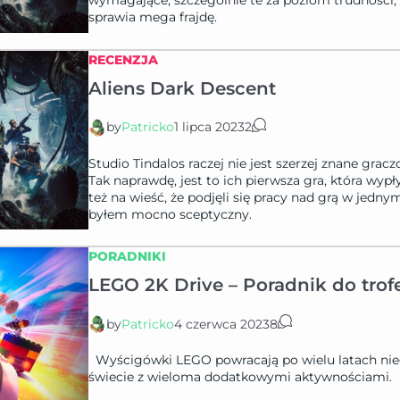
wymagające, szczególnie te za poziom trudności, a
sprawia mega frajdę.
RECENZJA
Aliens Dark Descent
by
Patricko
1 lipca 2023
2
Studio Tindalos raczej nie jest szerzej znane gr
Tak naprawdę, jest to ich pierwsza gra, która wyp
też na wieść, że podjęli się pracy nad grą w jed
byłem mocno sceptyczny.
PORADNIKI
LEGO 2K Drive – Poradnik do trof
by
Patricko
4 czerwca 2023
8
Wyścigówki LEGO powracają po wielu latach ni
świecie z wieloma dodatkowymi aktywnościami.